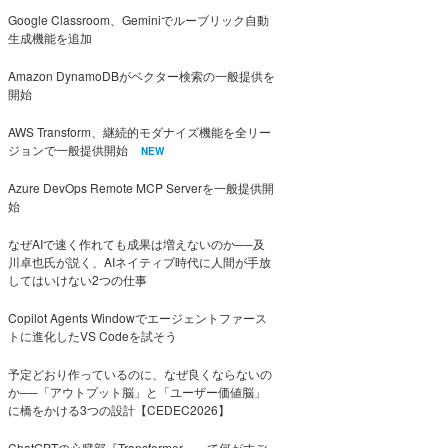
Google Classroom、Geminiでルーブリック自動
生成機能を追加
Amazon DynamoDBがベクター検索の一般提供を
開始
AWS Transform、継続的モダナイズ機能を全リー
ジョンで一般提供開始
NEW
Azure DevOps Remote MCP Serverを一般提供開
始
なぜAIで速く作れても成果は増えないのか──及
川卓也氏が説く、AIネイティブ時代に人間が手放
してはいけない2つの仕事
Copilot Agents Windowでエージェントファース
トに進化したVS Codeを試そう
予定どおり作っているのに、なぜ良くならないの
か──「アウトプット脳」と「ユーザー価値脳」
に橋をかける3つの設計【CEDEC2026】
ChatGPTの心臓部『Transformer』って何がすご