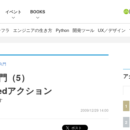
イベント
BOOKS
ンフラ
エンジニアの生き方
Python
開発ツール
UX／デザイン
」入門
入門（5）
ア
nedアクション
す
1
2009/12/29 14:00
2
ポスト