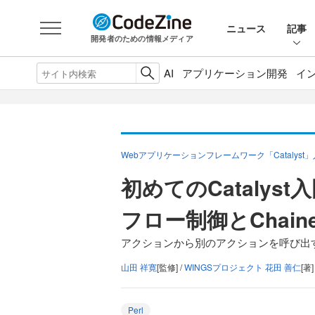
ニュース
記事
開発者のための情報メディア
AI
アプリケーション開発
イ
Webアプリケーションフレームワーク「Catalyst
初めてのCatalyst
フロー制御とChai
アクションから別のアクションを呼び出
山田 祥寛
[監修] /
WINGSプロジェクト 花田 善仁
[著]
Perl