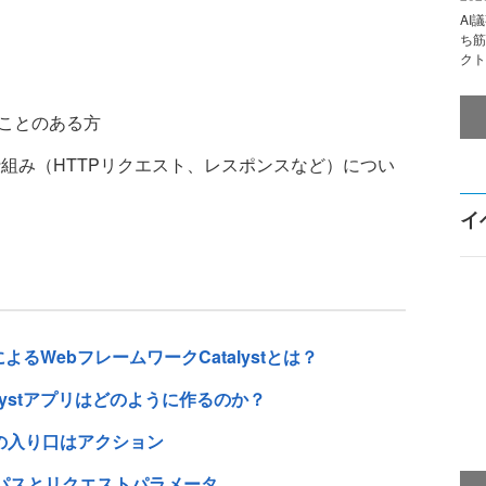
AI
ち筋
クト
たことのある方
仕組み（HTTPリクエスト、レスポンスなど）につい
イ
lによるWebフレームワークCatalystとは？
talystアプリはどのように作るのか？
処理の入り口はアクション
RLパスとリクエストパラメータ