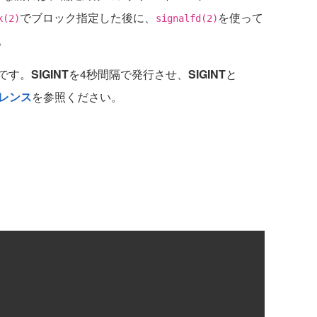
でブロック指定した後に、
を使って
k(2)
signalfd(2)
。
です。
SIGINT
を4秒間隔で発行させ、
SIGINT
と
レンス
を参照ください。