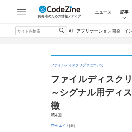
ニュース
記事
開発者のための情報メディア
AI
アプリケーション開発
イ
ファイルディスクリプタについて
ファイルディスクリ
～シグナル用ディスク
徴
第4回
赤松 エイト
[著]