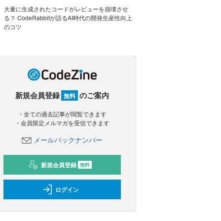
大量に生成されたコードがレビューを崩壊させ
る？ CodeRabbitが語るAI時代の開発生産性向上
のコツ
新規会員登録
のご案内
無料
・全ての過去記事が閲覧できます
・会員限定メルマガを受信できます
メールバックナンバー
新規会員登録
無料
ログイン