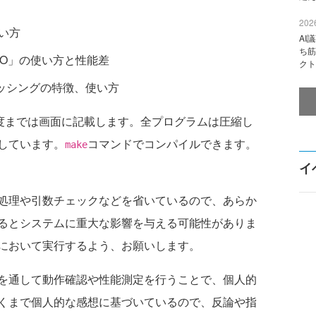
2026
使い方
AI
ち筋
s I/O」の使い方と性能差
クト
ッシングの特徴、使い方
度までは画面に記載します。全プログラムは圧縮し
しています。
コマンドでコンパイルできます。
make
。
イ
処理や引数チェックなどを省いているので、あらか
るとシステムに重大な影響を与える可能性がありま
において実行するよう、お願いします。
を通して動作確認や性能測定を行うことで、個人的
くまで個人的な感想に基づいているので、反論や指