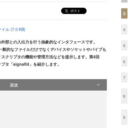
ポスト
3
 (7.0 KB)
4
外部との入出力を行う抽象的なインタフェースです。
5
タは、一般的なファイルだけでなくデバイスやソケットやパイプも
ィスクリプタの機能や管理方法などを提示します。第4回
6
タ「signalfd」を紹介します。
7
目次
8
9