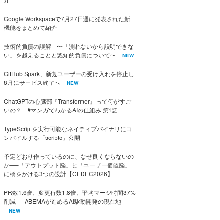
Google Workspaceで7月27日週に発表された新
機能をまとめて紹介
技術的負債の誤解 〜「測れないから説明できな
い」を越えることと認知的負債について〜
NEW
GitHub Spark、新規ユーザーの受け入れを停止し
8月にサービス終了へ
NEW
ChatGPTの心臓部『Transformer』って何がすご
いの？ #マンガでわかるAIの仕組み 第1話
TypeScriptを実行可能なネイティブバイナリにコ
ンパイルする「scriptc」公開
予定どおり作っているのに、なぜ良くならないの
か──「アウトプット脳」と「ユーザー価値脳」
に橋をかける3つの設計【CEDEC2026】
PR数1.6倍、変更行数1.8倍、平均マージ時間37%
削減──ABEMAが進めるAI駆動開発の現在地
NEW