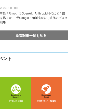
/08/05 09:00
議事録「Rimo」はOpenAI、Anthropic時代にどう勝
を描くか──元Google・相川氏が説く現代のプロダ
戦略
新着記事一覧を見る
ベント