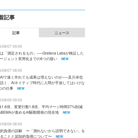
着記事
記事
ニュース
/08/07 09:00
は「測定されるもの」──Grafana Labsが検証した
エージェント実用化までの6つの疑い
NEW
/08/07 08:00
AIで速く作れても成果は増えないのか──及川卓也
説く、AIネイティブ時代に人間が手放してはいけな
つの仕事
NEW
/08/06 09:00
数1.6倍、変更行数1.8倍、平均マージ時間37%削減
ABEMAが進めるAI駆動開発の現在地
NEW
/08/06 08:00
的負債の誤解 〜「測れないから説明できない」を
ることと認知的負債について〜
NEW