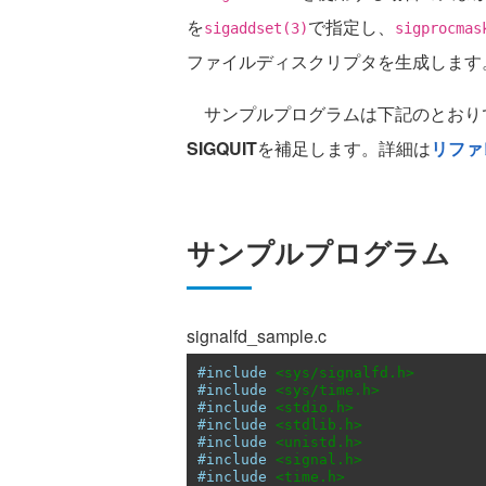
を
で指定し、
sigaddset(3)
sigprocmas
ファイルディスクリプタを生成します
サンプルプログラムは下記のとおり
SIGQUIT
を補足します。詳細は
リファ
サンプルプログラム
signalfd_sample.c
#include
<sys/signalfd.h>
#include
<sys/time.h>
#include
<stdio.h>
#include
<stdlib.h>
#include
<unistd.h>
#include
<signal.h>
#include
<time.h>