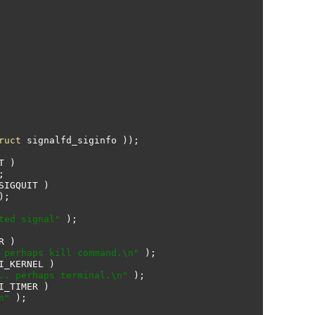
ruct
 signalfd_siginfo 
));
T 
)
;
SIGQUIT 
)
);
ted signal"
);
R 
)
 perhaps kill command.\n"
);
I_KERNEL 
)
.. perhaps terminal.\n"
);
I_TIMER 
)
n"
);