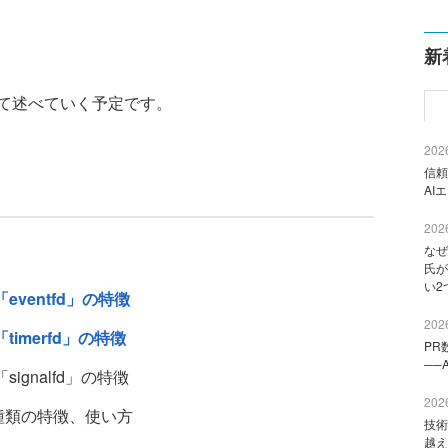
新
て述べていく予定です。
2026
信頼
AI
2026
なぜ
氏が
い2
ventfd」の特徴
2026
imerfd」の特徴
PR
──
gnalfd」の特徴
2026
O」の種類の特徴、使い方
技術
越え