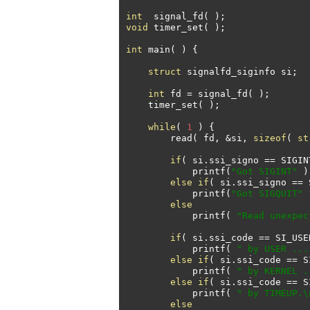
int
  signal_fd
(
);
void
 timer_set
(
);
int
 main
(
)
{
struct
 signalfd_siginfo si
;
int
 fd 
=
 signal_fd
(
);
    timer_set
(
);
while
(
1
)
{
	read
(
 fd
,
&
si
,
sizeof
(
st
if
(
 si
.
ssi_signo 
==
 SIGIN
	    printf
(
"Got SIGINT"
)
else
if
(
 si
.
ssi_signo 
==
 
	    printf
(
"Got SIGQUIT"
else
	    printf
(
"Read unexpec
if
(
 si
.
ssi_code 
==
 SI_USE
	    printf
(
" by USER ...
else
if
(
 si
.
ssi_code 
==
 S
	    printf
(
" by KERNEL .
else
if
(
 si
.
ssi_code 
==
 S
	    printf
(
" by TIMEUP.\
else