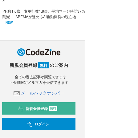
PR数1.6倍、変更行数1.8倍、平均マージ時間37%
削減──ABEMAが進めるAI駆動開発の現在地
NEW
新規会員登録
のご案内
無料
・全ての過去記事が閲覧できます
・会員限定メルマガを受信できます
メールバックナンバー
新規会員登録
無料
ログイン