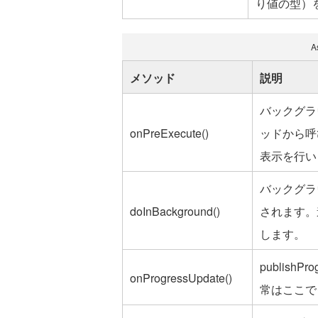
り値の型）
A
メソッド
説明
バックグラウ
onPreExecute()
ッドから呼
表示を行い
バックグラ
doInBackground()
されます。進
します。
publis
onProgressUpdate()
常はここで