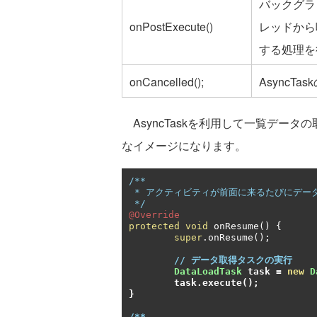
バックグラン
onPostExecute()
レッドから
する処理を
onCancelled();
AsyncT
AsyncTaskを利用して一覧デー
なイメージになります。
/**

 * アクティビティが前面に来るたびにデータを更新

 */
@Override
protected
void
 onResume
()
{
super
.
onResume
();
// データ取得タスクの実行
DataLoadTask
 task 
=
new
D
	task
.
execute
();
}
/**