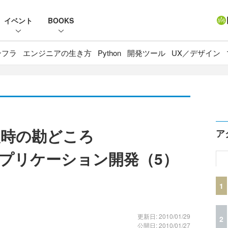
イベント
BOOKS
ンフラ
エンジニアの生き方
Python
開発ツール
UX／デザイン
装時の勘どころ
ア
dアプリケーション開発（5）
1
更新日: 2010/01/29
2
公開日: 2010/01/27