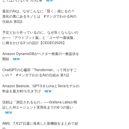
NEW
最近のAIは、なぜこんなに「賢く」感じるの？
進化の裏にあるモノとは #マンガでわかるAIの
仕組み 第2話
予定どおり作っているのに、なぜ良くならないの
か──「アウトプット脳」と「ユーザー価値脳」
に橋をかける3つの設計【CEDEC2026】
Amazon DynamoDBがベクター検索の一般提供を
開始
NEW
ChatGPTの心臓部『Transformer』って何がすご
いの？ #マンガでわかるAIの仕組み 第1話
Amazon Bedrock、GPT-5.6 LunaとTerraモデルの
料金を最大80％引き下げ
NEW
信頼は「測定されるもの」──Grafana Labsが検
証したAIエージェント実用化までの6つの疑い
NEW
AWS、7月27日週に発表した新機能をまとめて紹
介