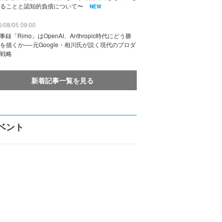
ることと認知的負債について〜
NEW
/08/05 09:00
議事録「Rimo」はOpenAI、Anthropic時代にどう勝
を描くか──元Google・相川氏が説く現代のプロダ
戦略
新着記事一覧を見る
ベント