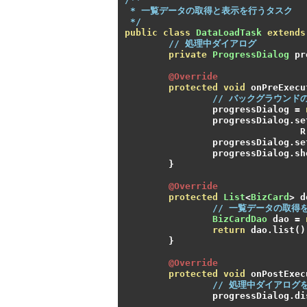
 * 一覧データの取得と表示を行うタスク
 */
public
class
DataLoadTask
extends
// 処理中ダイアログ
private
ProgressDialog
 pr
@Override
protected
void
 onPreExecu
// バックグラウンド
		progressDialog 
=
		progressDialog
.
se
				R
		progressDialog
.
se
		progressDialog
.
sh
}
@Override
protected
List
<
BizCard
>
 d
// 一覧データの取得
BizCardDao
 dao 
=
return
 dao
.
list
()
}
@Override
protected
void
 onPostExec
// 処理中ダイアログ
		progressDialog
.
di