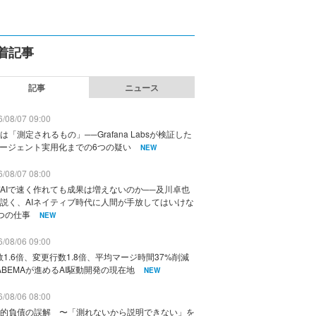
着記事
記事
ニュース
/08/07 09:00
は「測定されるもの」──Grafana Labsが検証した
エージェント実用化までの6つの疑い
NEW
/08/07 08:00
AIで速く作れても成果は増えないのか──及川卓也
説く、AIネイティブ時代に人間が手放してはいけな
つの仕事
NEW
/08/06 09:00
数1.6倍、変更行数1.8倍、平均マージ時間37%削減
ABEMAが進めるAI駆動開発の現在地
NEW
/08/06 08:00
的負債の誤解 〜「測れないから説明できない」を