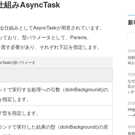
みAsyncTask
新
する仕組みとしてAsyncTaskが用意されています。
なっており、型パラメータとして、Params、
ラメータを渡す必要があり、それぞれ下記を指定します。
2026
信頼
ncTaskの型パラメータ
AI
2026
なぜ
氏が
で実行する処理への引数（doInBackground()の
い2
を指定します。
2026
PR
す型を指定します。
──
ドで実行した結果の型（doInBackground()の戻
2026
技術