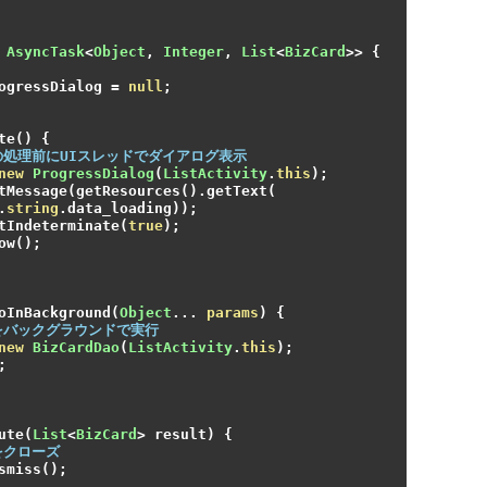
AsyncTask
<
Object
,
Integer
,
List
<
BizCard
>>
{
ogressDialog 
=
null
;
te
()
{
の処理前にUIスレッドでダイアログ表示
new
ProgressDialog
(
ListActivity
.
this
);
tMessage
(
getResources
().
getText
(
.
string
.
data_loading
));
tIndeterminate
(
true
);
ow
();
oInBackground
(
Object
...
params
)
{
をバックグラウンドで実行
new
BizCardDao
(
ListActivity
.
this
);
;
ute
(
List
<
BizCard
>
 result
)
{
をクローズ
smiss
();