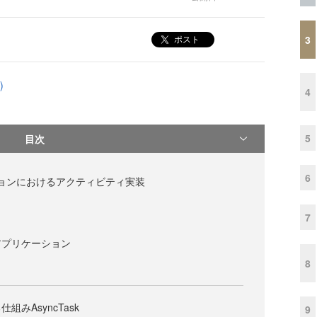
3
ポスト
)
4
5
目次
6
ーションにおけるアクティビティ実装
7
アプリケーション
8
みAsyncTask
9