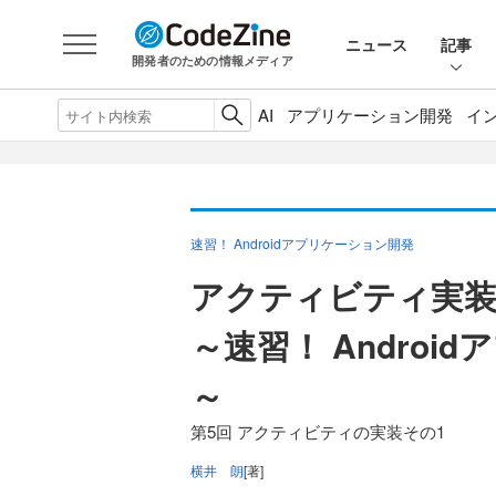
ニュース
記事
開発者のための情報メディア
AI
アプリケーション開発
イ
速習！ Androidアプリケーション開発
アクティビティ実
～速習！ Androi
～
第5回 アクティビティの実装その1
横井 朗
[著]