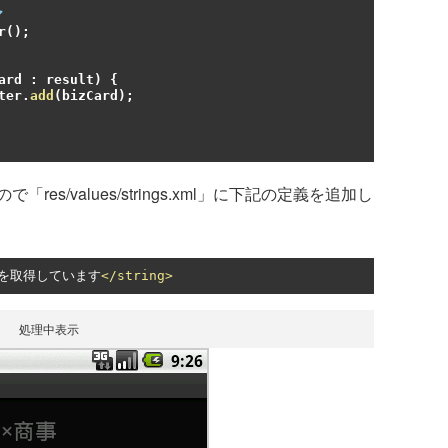
ア
r
();
ard 
:
 result
)
{
pter
.
add
(
bizCard
);
/values/strings.xml」に下記の定義を追加し
を取得しています
</string>
処理中表示