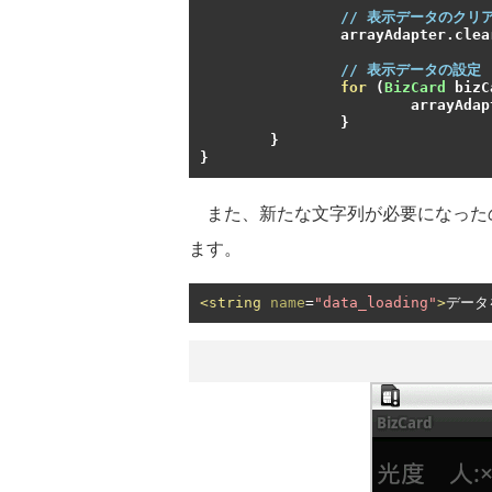
// 表示データのクリ
		arrayAdapter
.
clea
// 表示データの設定
for
(
BizCard
 bizC
			arrayAda
}
}
}
また、新たな文字列が必要になったので「res
ます。
<string
name
=
"data_loading"
>
データ