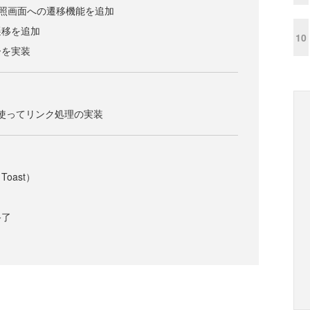
って参照画面への遷移機能を追加
遷移を追加
10
ーを実装
ingを使ってリンク処理の実装
oast）
終了