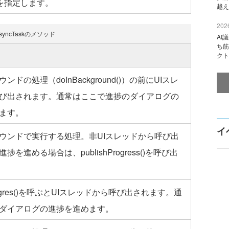
を指定します。
越え
2026
syncTaskのメソッド
AI
ち筋
クト
ンドの処理（doInBackground()）の前にUIスレ
び出されます。通常はここで進捗のダイアログの
ます。
イ
ウンドで実行する処理。非UIスレッドから呼び出
捗を進める場合は、publishProgress()を呼び出
hProgres()を呼ぶとUIスレッドから呼び出されます。通
ダイアログの進捗を進めます。