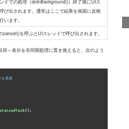
ドでの処理（doInBackground()）終了後にUIス
呼び出されます。通常はここで結果を画面に反映
行います。
askのcancel()を呼ぶとUIスレッドで呼び出されます。
タの取得～表示を非同期処理に置き換えると、次のよう
ataLoadTask
();