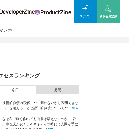
ログイン
新規
会員登録
マンガ
クセスランキング
今日
月間
技術的負債の誤解 〜「測れないから説明できな
い」を越えることと認知的負債について〜
NEW
なぜAIで速く作れても成果は増えないのか──及
川卓也氏が説く、AIネイティブ時代に人間が手放
してはいけない2つの仕事