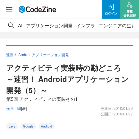
新規
ログイン
会員登録
AI
アプリケーション開発
インフラ
エンジニアの生き
速習！ Androidアプリケーション開発
アクティビティ実装時の勘どころ
～速習！ Androidアプリケーション
開発（5）～
第5回 アクティビティの実装その1
横井 朗
[著]
更新日: 2010/01/29
公開日: 2010/01/27
Java
Google
Android