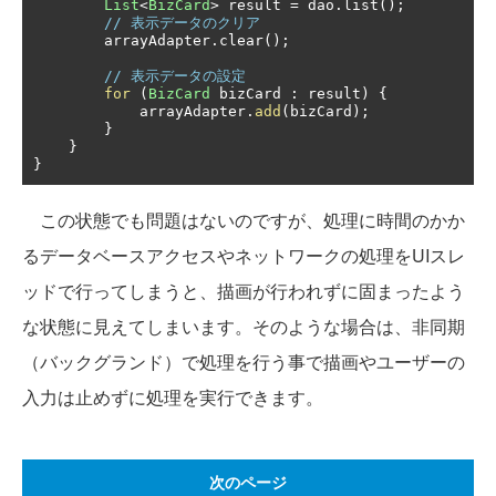
List
<
BizCard
>
 result 
=
 dao
.
list
();
// 表示データのクリア
        arrayAdapter
.
clear
();
// 表示データの設定
for
(
BizCard
 bizCard 
:
 result
)
{
            arrayAdapter
.
add
(
bizCard
);
}
}
}
この状態でも問題はないのですが、処理に時間のかか
るデータベースアクセスやネットワークの処理をUIスレ
ッドで行ってしまうと、描画が行われずに固まったよう
な状態に見えてしまいます。そのような場合は、非同期
（バックグランド）で処理を行う事で描画やユーザーの
入力は止めずに処理を実行できます。
次のページ