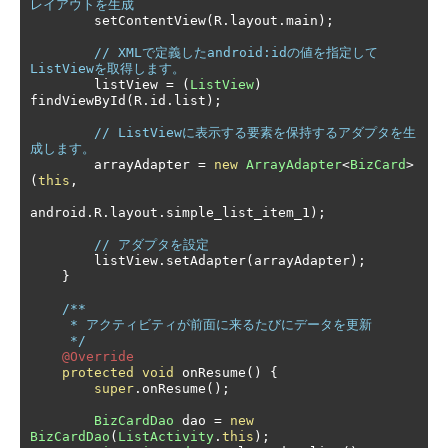
レイアウトを生成
        setContentView
(
R
.
layout
.
main
);
// XMLで定義したandroid:idの値を指定して
ListViewを取得します。
        listView 
=
(
ListView
)
findViewById
(
R
.
id
.
list
);
// ListViewに表示する要素を保持するアダプタを生
成します。
        arrayAdapter 
=
new
ArrayAdapter
<
BizCard
>
(
this
,
android
.
R
.
layout
.
simple_list_item_1
);
// アダプタを設定
        listView
.
setAdapter
(
arrayAdapter
);
}
/**

     * アクティビティが前面に来るたびにデータを更新

     */
@Override
protected
void
 onResume
()
{
super
.
onResume
();
BizCardDao
 dao 
=
new
BizCardDao
(
ListActivity
.
this
);