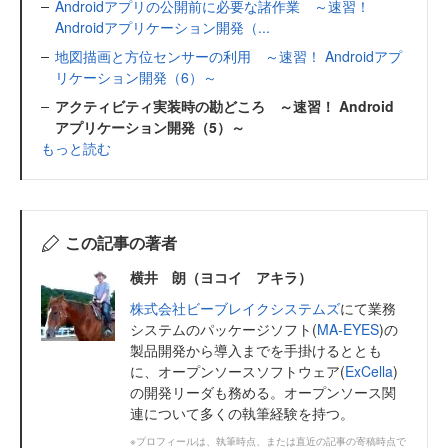
Androidアプリの公開前に必要な諸作業 ～速習！
Androidアプリケーション開発（...
地図描画と方位センサーの利用 ～速習！ Androidアプ
リケーション開発（6）～
アクティビティ実装時の勘どころ ～速習！ Android
アプリケーション開発（5）～
もっと読む
この記事の著者
横井 朗（ヨコイ アキラ）
株式会社ビーブレイクシステムズ
にて業務
システムのパッケージソフト(
MA-EYES
)の
製品開発から導入までを手掛けるととも
に、オープンソースソフトウェア(
ExCella
)
の開発リーダも務める。オープンソース関
連について多くの執筆経験を持つ。
※プロフィールは、執筆時点、または直近の記事の寄稿時点で