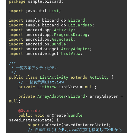
package
 sample
.
bizcard
;
import
 java
.
util
.
List
;
import
 sample
.
bizcard
.
db
.
BizCard
;
import
 sample
.
bizcard
.
db
.
BizCardDao
;
import
 android
.
app
.
Activity
;
import
 android
.
app
.
ProgressDialog
;
import
 android
.
os
.
AsyncTask
;
import
 android
.
os
.
Bundle
;
import
 android
.
widget
.
ArrayAdapter
;
import
 android
.
widget
.
ListView
;
/**

 * 一覧表示アクティビティ

 */
public
class
ListActivity
extends
Activity
{
// 一覧表示用ListView
private
ListView
 listView 
=
null
;
private
ArrayAdapter
<
BizCard
>
 arrayAdapter 
=
null
;
@Override
public
void
 onCreate
(
Bundle
savedInstanceState
)
{
super
.
onCreate
(
savedInstanceState
);
// 自動生成されたR.javaの定数を指定してXMLから