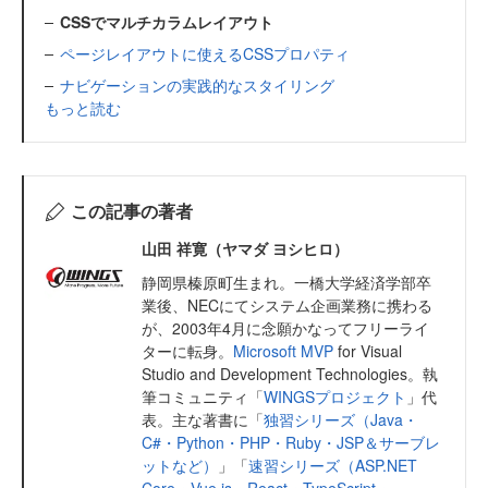
CSSでマルチカラムレイアウト
ページレイアウトに使えるCSSプロパティ
ナビゲーションの実践的なスタイリング
もっと読む
この記事の著者
山田 祥寛（ヤマダ ヨシヒロ）
静岡県榛原町生まれ。一橋大学経済学部卒
業後、NECにてシステム企画業務に携わる
が、2003年4月に念願かなってフリーライ
ターに転身。
Microsoft MVP
for Visual
Studio and Development Technologies。執
筆コミュニティ「
WINGSプロジェクト
」代
表。主な著書に「
独習シリーズ（Java・
C#・Python・PHP・Ruby・JSP＆サーブレ
ットなど）
」「
速習シリーズ（ASP.NET