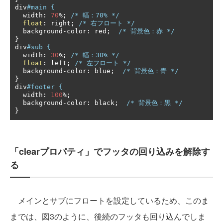
div
#main {
  width
:
70
%;
/* 幅：70% */
float
:
 right
;
/* 右フロート */
  background
-
color
:
 red
;
/* 背景色：赤 */
}
div
#sub {
  width
:
30
%;
/* 幅：30% */
float
:
 left
;
/* 左フロート */
  background
-
color
:
 blue
;
/* 背景色：青 */
}
div
#footer {
  width
:
100
%;
  background
-
color
:
 black
;
/* 背景色：黒 */
}
「clearプロパティ」でフッタの回り込みを解除す
る
メインとサブにフロートを設定しているため、このま
までは、図3のように、後続のフッタも回り込んでしま