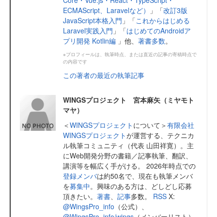
Core・Vue.js・React・TypeScript・
ECMAScript、Laravelなど）
」「
改訂3版
JavaScript本格入門
」「
これからはじめる
Laravel実践入門
」「
はじめてのAndroidア
プリ開発 Kotlin編
」他、
著書多数
。
※プロフィールは、執筆時点、または直近の記事の寄稿時点で
の内容です
この著者の最近の執筆記事
WINGSプロジェクト 宮本麻矢（ミヤモト
マヤ）
＜
WINGSプロジェクト
について＞
有限会社
WINGSプロジェクト
が運営する、テクニカ
ル執筆コミュニティ（代表 山田祥寛）。主
にWeb開発分野の書籍／記事執筆、翻訳、
講演等を幅広く手がける。 2026年時点での
登録メンバ
は約50名で、現在も執筆メンバ
を
募集中
。興味のある方は、どしどし応募
頂きたい。
著書
、
記事
多数。
RSS
X:
@WingsPro_info
（公式）、
@WingsPro_info/wings
（メンバーリスト）