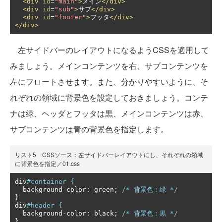
<div
id
=
"main"
>
メイン
</div>
<div
id
=
"sub"
>
サブ
</div>
<div
id
=
"footer"
>
フッタ
</div>
</div>
左サイドバーのレイアウトになるようCSSを適用して
みましょう。メインコンテンツを右、サブコンテンツを
左にフロートさせます。また、分かりやすいように、そ
れぞれの領域に背景色を設定しておきましょう。コンテ
ナは緑、ヘッダとフッタは黒、メインコンテンツは赤、
サブコンテンツは青の背景色を指定します。
リスト5 CSSソース：左サイドバーレイアウトにし、それぞれの領域
に背景色を指定／01.css
div
#container {
  background
-
color
:
 green
;
/* 背景色：緑 */
}
div
#header {
  background
-
color
:
 black
;
/* 背景色：黒 */
}