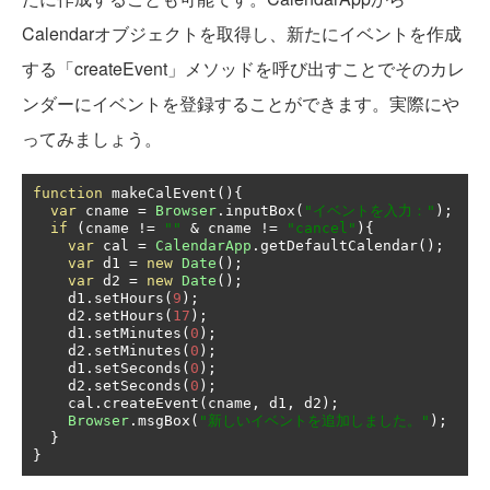
Calendarオブジェクトを取得し、新たにイベントを作成
する「createEvent」メソッドを呼び出すことでそのカレ
ンダーにイベントを登録することができます。実際にや
ってみましょう。
function
 makeCalEvent
(){
var
 cname 
=
Browser
.
inputBox
(
"イベントを入力："
);
if
(
cname 
!=
""
&
 cname 
!=
"cancel"
){
var
 cal 
=
CalendarApp
.
getDefaultCalendar
();
var
 d1 
=
new
Date
();
var
 d2 
=
new
Date
();
    d1
.
setHours
(
9
);
    d2
.
setHours
(
17
);
    d1
.
setMinutes
(
0
);
    d2
.
setMinutes
(
0
);
    d1
.
setSeconds
(
0
);
    d2
.
setSeconds
(
0
);
    cal
.
createEvent
(
cname
,
 d1
,
 d2
);
Browser
.
msgBox
(
"新しいイベントを追加しました。"
);
}
}