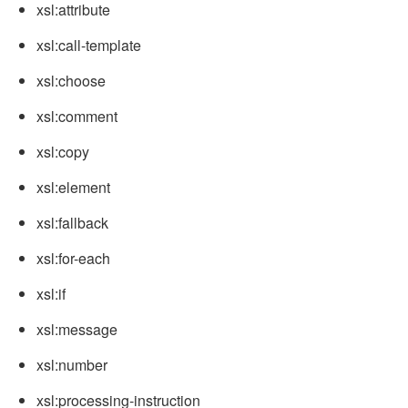
xsl:attribute
xsl:call-template
xsl:choose
xsl:comment
xsl:copy
xsl:element
xsl:fallback
xsl:for-each
xsl:if
xsl:message
xsl:number
xsl:processing-instruction