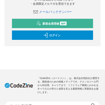
・会員限定メルマガを受信できます
メールバックナンバー
新規会員登録
無料
ログイン
「CodeZine（コードジン）」は、株式会社翔泳社が運営す
る、開発者のための情報メディアです。テクノロジー入門
からAI活用、キャリアまで、ソフトウェア開発にかかわる
すべての人の学びと成長を支える最新情報と実践知をお届
けします。