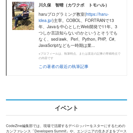
川久保 智晴（カワクボ トモハル）
haruプログラミング教室(
https://haru-
idea.jp/
)主宰。COBOL、FORTRANで13
年、Javaを中心としたWeb開発で11年。3
つしか言語知らないのかというとそうでも
なく、sed/awk、Perl、Python, PHP, C#,
JavaScriptなども一時期は業...
※プロフィールは、執筆時点、または直近の記事の寄稿時点で
の内容です
この著者の最近の執筆記事
イベント
CodeZine編集部では、現場で活躍するデベロッパーをスターにするための
カンファレンス「Developers Summit」や、エンジニアの生きざまをブース