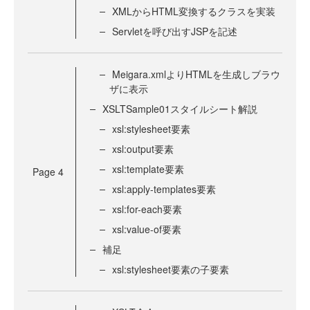
XMLからHTML変換するクラスを実装
Servletを呼び出すJSPを記述
Meigara.xmlよりHTMLを生成しブラウ
ザに表示
XSLTSample01スタイルシート解説
xsl:stylesheet要素
xsl:output要素
xsl:template要素
Page
4
xsl:apply-templates要素
xsl:for-each要素
xsl:value-of要素
補足
xsl:stylesheet要素の子要素