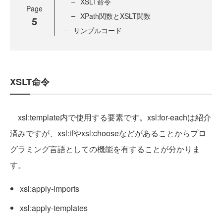
XSLT命令
Page
XPath関数とXSLT関数
5
サンプルコード
XSLT命令
xsl:template内で使用する要素です。xsl:for-eachは紹介
済みですが、xsl:ifやxsl:chooseなどがあることからプロ
グラミング言語としての機能を有することが分かりま
す。
xsl:apply-imports
xsl:apply-templates