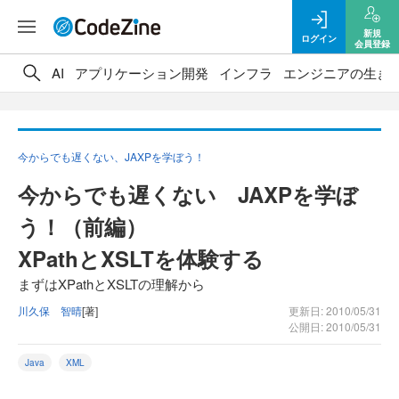
新規
ログイン
会員登録
AI
アプリケーション開発
インフラ
エンジニアの生き
今からでも遅くない、JAXPを学ぼう！
今からでも遅くない JAXPを学ぼ
う！（前編）
XPathとXSLTを体験する
まずはXPathとXSLTの理解から
川久保 智晴
[著]
更新日: 2010/05/31
公開日: 2010/05/31
Java
XML