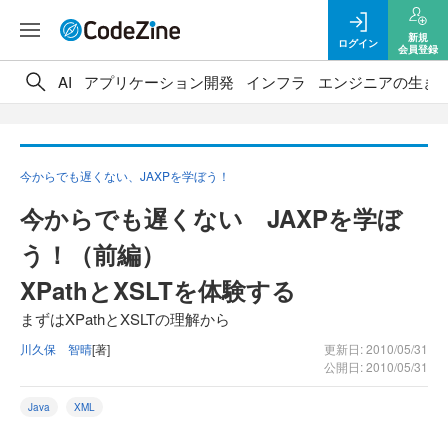
新規
ログイン
会員登録
AI
アプリケーション開発
インフラ
エンジニアの生き
今からでも遅くない、JAXPを学ぼう！
今からでも遅くない JAXPを学ぼ
う！（前編）
XPathとXSLTを体験する
まずはXPathとXSLTの理解から
川久保 智晴
[著]
更新日: 2010/05/31
公開日: 2010/05/31
Java
XML