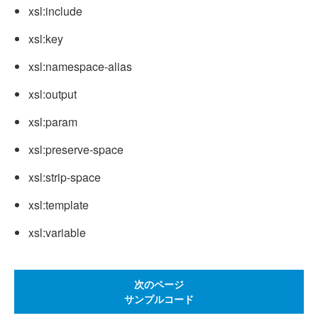
xsl:include
xsl:key
xsl:namespace-alias
xsl:output
xsl:param
xsl:preserve-space
xsl:strip-space
xsl:template
xsl:variable
次のページ
サンプルコード