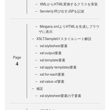
XMLからHTML変換するクラスを実装
Servletを呼び出すJSPを記述
Meigara.xmlよりHTMLを生成しブラウ
ザに表示
XSLTSample01スタイルシート解説
xsl:stylesheet要素
xsl:output要素
Page
xsl:template要素
4
xsl:apply-templates要素
xsl:for-each要素
xsl:value-of要素
補足
xsl:stylesheet要素の子要素