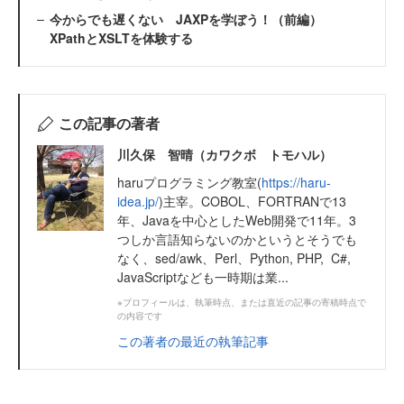
今からでも遅くない JAXPを学ぼう！（前編）
XPathとXSLTを体験する
この記事の著者
川久保 智晴（カワクボ トモハル）
haruプログラミング教室(
https://haru-
idea.jp/
)主宰。COBOL、FORTRANで13
年、Javaを中心としたWeb開発で11年。3
つしか言語知らないのかというとそうでも
なく、sed/awk、Perl、Python, PHP, C#,
JavaScriptなども一時期は業...
※プロフィールは、執筆時点、または直近の記事の寄稿時点で
の内容です
この著者の最近の執筆記事