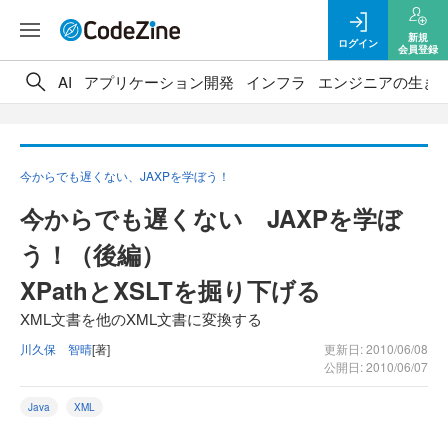
新規
ログイン
会員登録
AI
アプリケーション開発
インフラ
エンジニアの生き
今からでも遅くない、JAXPを学ぼう！
今からでも遅くない JAXPを学ぼ
う！（後編）
XPathとXSLTを掘り下げる
XML文書を他のXML文書に変換する
川久保 智晴
[著]
更新日: 2010/06/08
公開日: 2010/06/07
Java
XML