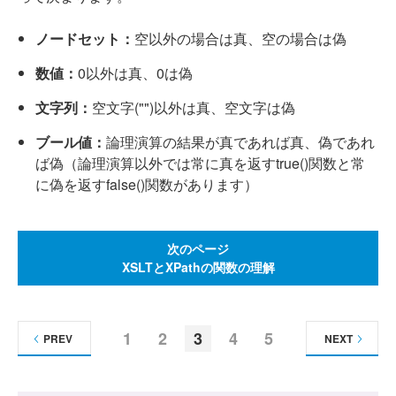
ノードセット：
空以外の場合は真、空の場合は偽
数値：
0以外は真、0は偽
文字列：
空文字("")以外は真、空文字は偽
ブール値：
論理演算の結果が真であれば真、偽であれ
ば偽（論理演算以外では常に真を返すtrue()関数と常
に偽を返すfalse()関数があります）
次のページ
XSLTとXPathの関数の理解
1
2
3
4
5
PREV
NEXT