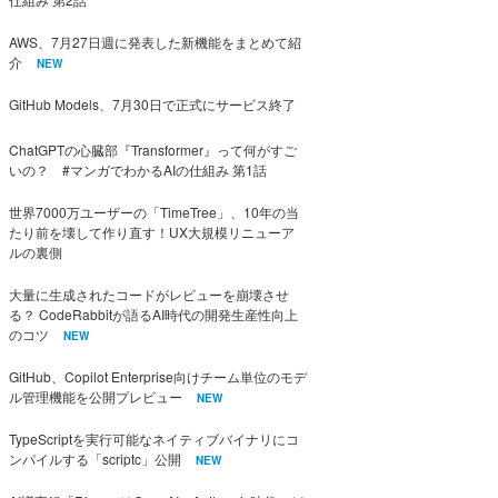
AWS、7月27日週に発表した新機能をまとめて紹
介
NEW
GitHub Models、7月30日で正式にサービス終了
ChatGPTの心臓部『Transformer』って何がすご
いの？ #マンガでわかるAIの仕組み 第1話
世界7000万ユーザーの「TimeTree」、10年の当
たり前を壊して作り直す！UX大規模リニューア
ルの裏側
大量に生成されたコードがレビューを崩壊させ
る？ CodeRabbitが語るAI時代の開発生産性向上
のコツ
NEW
GitHub、Copilot Enterprise向けチーム単位のモデ
ル管理機能を公開プレビュー
NEW
TypeScriptを実行可能なネイティブバイナリにコ
ンパイルする「scriptc」公開
NEW