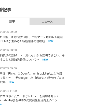
着記事
記事
ニュース
/08/06 09:00
数1.6倍、変更行数1.8倍、平均マージ時間37%削減
ABEMAが進めるAI駆動開発の現在地
NEW
/08/06 08:00
的負債の誤解 〜「測れないから説明できない」を
ることと認知的負債について〜
NEW
/08/05 09:00
議事録「Rimo」はOpenAI、Anthropic時代にどう勝
を描くか──元Google・相川氏が説く現代のプロダ
戦略
NEW
/08/04 11:00
に生成されたコードがレビューを崩壊させる？
deRabbitが語るAI時代の開発生産性向上のコツ
EW