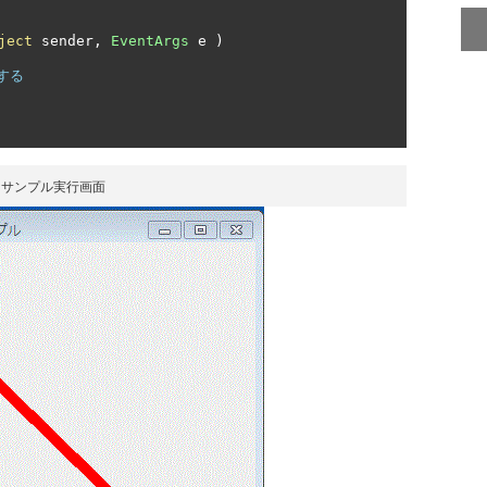
ject
 sender
,
EventArgs
 e 
)
する
サンプル実行画面