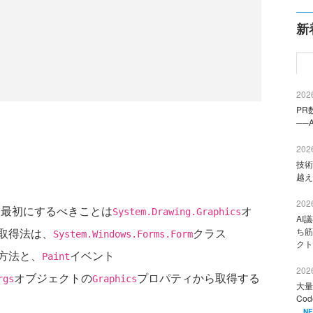
新
2026
PR
──
2026
技術
越え
2026
、最初にするべきことは
オ
System.Drawing.Graphics
AI
取得法は、
クラス
ち筋
System.Windows.Forms.Form
クト
方法と、
イベント
Paint
2026
オブジェクトの
プロパティから取得する
rgs
Graphics
大量
Co
N