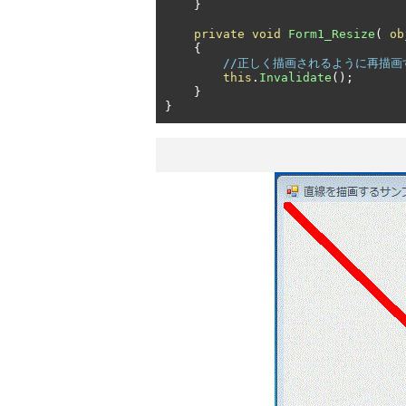
}
private
void
Form1_Resize
(
ob
{
//正しく描画されるように再描画
this
.
Invalidate
();
}
}