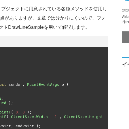
オブジェクトに用意されている各種メソッドを使用し
2026
Ai
意点がありますが、文章では分かりにくいので、フォ
行の
rawLineSampleを用いて解説します。
イ
ect
 sender
,
PaintEventArgs
 e 
)
s
;
Red
);
ointF
(
0
,
0
);
ntF
(
ClientSize
.
Width
-
1
,
ClientSize
.
Height
Point
,
 endPoint 
);