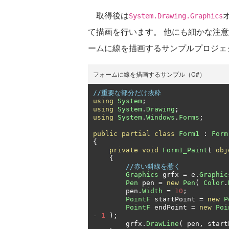
取得後は
System.Drawing.Graphics
て描画を行います。 他にも細かな注
ームに線を描画するサンプルプロジェクトD
フォームに線を描画するサンプル（C#）
//重要な部分だけ抜粋
using
System
;
using
System
.
Drawing
;
using
System
.
Windows
.
Forms
;
public
partial
class
Form1
:
Form
{
private
void
Form1_Paint
(
obj
{
//赤い斜線を惹く
Graphics
 grfx 
=
 e
.
Graphic
Pen
 pen 
=
new
Pen
(
Color
.
        pen
.
Width
=
10
;
PointF
 startPoint 
=
new
P
PointF
 endPoint 
=
new
Poi
-
1
);
        grfx
.
DrawLine
(
 pen
,
 start