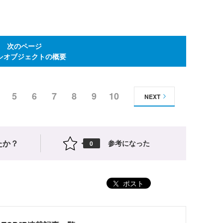
次のページ
シオブジェクトの概要
5
6
7
8
9
10
NEXT
たか？
参考になった
0
ポスト