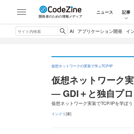
ニュース
記事
開発者のための情報メディア
AI
アプリケーション開発
イ
仮想ネットワークの実装で学ぶTCP/IP
仮想ネットワーク実装
― GDI＋と独自プ
仮想ネットワーク実装でTCP/IPを学ぼう
インドリ
[著]