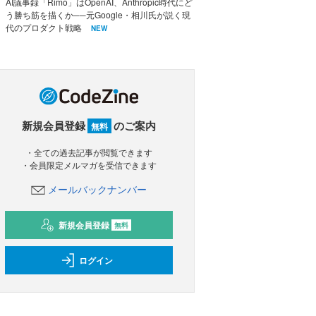
AI議事録「Rimo」はOpenAI、Anthropic時代にど
う勝ち筋を描くか──元Google・相川氏が説く現
代のプロダクト戦略
NEW
新規会員登録
のご案内
無料
・全ての過去記事が閲覧できます
・会員限定メルマガを受信できます
メールバックナンバー
新規会員登録
無料
ログイン