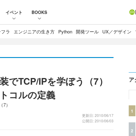
イベント
BOOKS
ンフラ
エンジニアの生き方
Python
開発ツール
UX／デザイン
でTCP/IPを学ぼう（7）
ア
ロトコルの定義
（7）
1
更新日: 2010/06/17
公開日: 2010/06/03
2