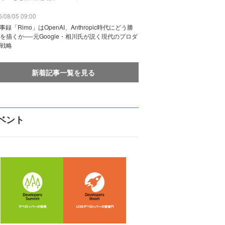
/08/05 09:00
議事録「Rimo」はOpenAI、Anthropic時代にどう勝
を描くか──元Google・相川氏が説く現代のプロダ
戦略
新着記事一覧を見る
ベント