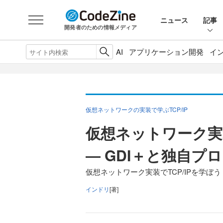
ニュース
記事
開発者のための情報メディア
AI
アプリケーション開発
イ
仮想ネットワークの実装で学ぶTCP/IP
仮想ネットワーク実装
― GDI＋と独自プ
仮想ネットワーク実装でTCP/IPを学ぼう
インドリ
[著]