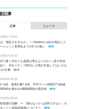
着記事
記事
ニュース
/08/07 09:00
は「測定されるもの」──Grafana Labsが検証した
エージェント実用化までの6つの疑い
NEW
/08/07 08:00
AIで速く作れても成果は増えないのか──及川卓也
説く、AIネイティブ時代に人間が手放してはいけな
つの仕事
NEW
/08/06 09:00
数1.6倍、変更行数1.8倍、平均マージ時間37%削減
ABEMAが進めるAI駆動開発の現在地
NEW
/08/06 08:00
的負債の誤解 〜「測れないから説明できない」を
ることと認知的負債について〜
NEW