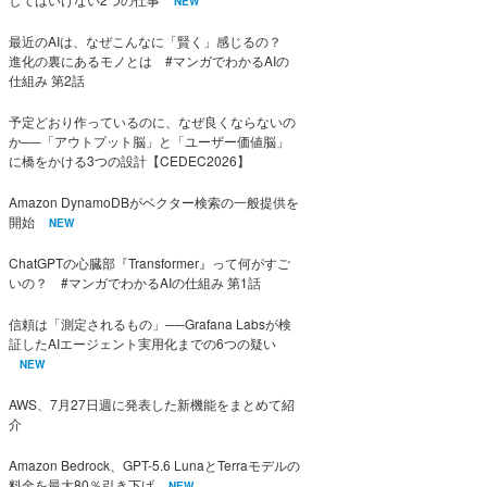
NEW
最近のAIは、なぜこんなに「賢く」感じるの？
進化の裏にあるモノとは #マンガでわかるAIの
仕組み 第2話
予定どおり作っているのに、なぜ良くならないの
か──「アウトプット脳」と「ユーザー価値脳」
に橋をかける3つの設計【CEDEC2026】
Amazon DynamoDBがベクター検索の一般提供を
開始
NEW
ChatGPTの心臓部『Transformer』って何がすご
いの？ #マンガでわかるAIの仕組み 第1話
信頼は「測定されるもの」──Grafana Labsが検
証したAIエージェント実用化までの6つの疑い
NEW
AWS、7月27日週に発表した新機能をまとめて紹
介
Amazon Bedrock、GPT-5.6 LunaとTerraモデルの
料金を最大80％引き下げ
NEW