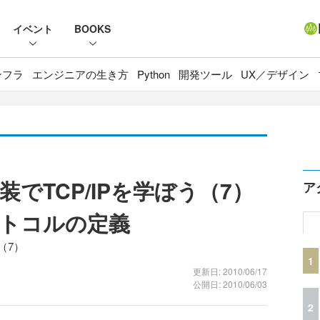
イベント
BOOKS
ンフラ
エンジニアの生き方
Python
開発ツール
UX／デザイン
でTCP/IPを学ぼう（7）
ア
ロトコルの定義
（7）
1
更新日: 2010/06/17
公開日: 2010/06/03
2