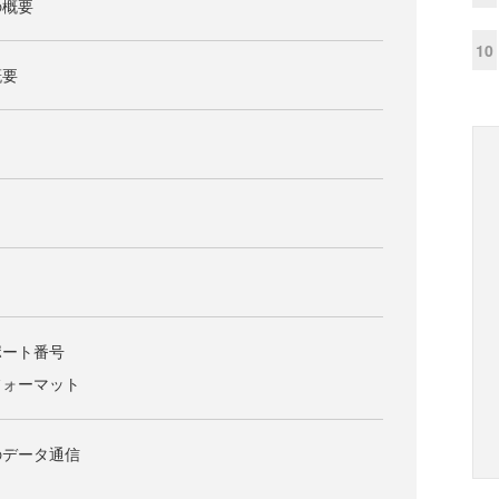
の概要
10
概要
とポート番号
のフォーマット
でのデータ通信