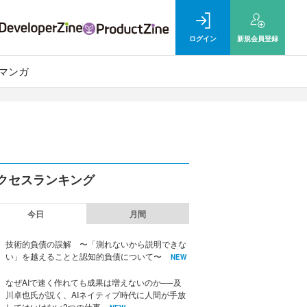
ログイン
新規
会員登録
マンガ
クセスランキング
今日
月間
技術的負債の誤解 〜「測れないから説明できな
い」を越えることと認知的負債について〜
NEW
なぜAIで速く作れても成果は増えないのか──及
川卓也氏が説く、AIネイティブ時代に人間が手放
してはいけない2つの仕事