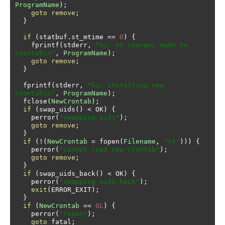
ProgramName
);
goto
remove
;
}
if
(
statbuf
.
st_mtime 
==
0
)
{
    fprintf
(
stderr
,
"%s: no changes made to 
crontab\n"
,
ProgramName
);
goto
remove
;
}
  fprintf
(
stderr
,
"%s: installing new 
crontab\n"
,
ProgramName
);
  fclose
(
NewCrontab
);
if
(
swap_uids
()
<
 OK
)
{
    perror
(
"swapping uids"
);
goto
remove
;
}
if
(!(
NewCrontab
=
 fopen
(
Filename
,
"r+"
)))
{
    perror
(
"cannot read new crontab"
);
goto
remove
;
}
if
(
swap_uids_back
()
<
 OK
)
{
    perror
(
"swapping uids back"
);
exit
(
ERROR_EXIT
);
}
if
(
NewCrontab
==
0L
)
{
    perror
(
"fopen"
);
goto
 fatal
;