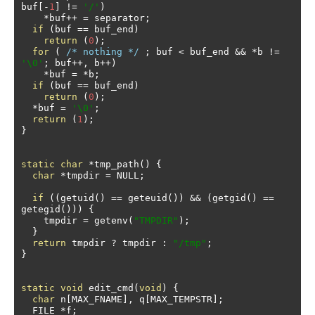
buf
[-
1
]
!=
'/'
)
*
buf
++
=
 separator
;
if
(
buf 
==
 buf_end
)
return
(
0
);
for
(
/* nothing */
;
 buf 
<
 buf_end 
&&
*
b 
!=
'\0'
;
 buf
++,
 b
++)
*
buf 
=
*
b
;
if
(
buf 
==
 buf_end
)
return
(
0
);
*
buf 
=
'\0'
;
return
(
1
);
}
static
char
*
tmp_path
()
{
char
*
tmpdir 
=
 NULL
;
if
((
getuid
()
==
 geteuid
())
&&
(
getgid
()
==
getegid
()))
{
    tmpdir 
=
 getenv
(
"TMPDIR"
);
}
return
 tmpdir 
?
 tmpdir 
:
"/tmp"
;
}
static
void
 edit_cmd
(
void
)
{
char
 n
[
MAX_FNAME
],
 q
[
MAX_TEMPSTR
];
  FILE 
*
f
;