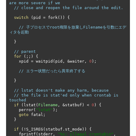
are more severe if we
// close and reopen the file around the edit.
switch
(
pid 
=
 fork
())
{
// 子プロセスでroot権限を放棄しFilenameを引数にエデ
ィタを起動
}
// parent
for
(;;)
{
    xpid 
=
 waitpid
(
pid
,
&
waiter
,
0
);
// エラー状態だったら異常終了する
}
// lstat doesn't make any harm, because 
// the file is stat'ed only when crontab is 
touched
if
(
lstat
(
Filename
,
&
statbuf
)
<
0
)
{
    perror
(
"lstat"
);
goto
 fatal
;
}
if
(!
S_ISREG
(
statbuf
.
st_mode
))
{
    fprintf
(
stderr
,
"%s: illegal crontab\n"
,