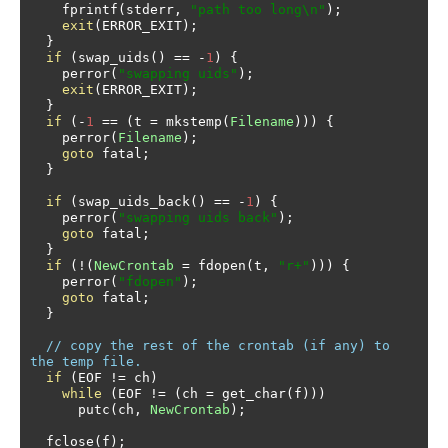
    fprintf
(
stderr
,
"path too long\n"
);
exit
(
ERROR_EXIT
);
}
if
(
swap_uids
()
==
-
1
)
{
    perror
(
"swapping uids"
);
exit
(
ERROR_EXIT
);
}
if
(-
1
==
(
t 
=
 mkstemp
(
Filename
)))
{
    perror
(
Filename
);
goto
 fatal
;
}
if
(
swap_uids_back
()
==
-
1
)
{
    perror
(
"swapping uids back"
);
goto
 fatal
;
}
if
(!(
NewCrontab
=
 fdopen
(
t
,
"r+"
)))
{
    perror
(
"fdopen"
);
goto
 fatal
;
}
// copy the rest of the crontab (if any) to 
the temp file.
if
(
EOF 
!=
 ch
)
while
(
EOF 
!=
(
ch 
=
 get_char
(
f
)))
      putc
(
ch
,
NewCrontab
);
  fclose
(
f
);