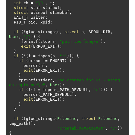
int
 ch 
=
'\0'
,
 t
;
struct
 stat statbuf
;
struct
 utimbuf utimebuf
;
  WAIT_T waiter
;
  PID_T pid
,
 xpid
;
if
(!
glue_strings
(
n
,
sizeof
 n
,
 SPOOL_DIR
,
User
,
'/'
))
{
     fprintf
(
stderr
,
"path too long\n"
);
exit
(
ERROR_EXIT
);
}
if
(!(
f 
=
 fopen
(
n
,
"r"
)))
{
if
(
errno 
!=
 ENOENT
)
{
      perror
(
n
);
exit
(
ERROR_EXIT
);
}
    fprintf
(
stderr
,
"no crontab for %s - using 
an empty one\n"
,
User
);
if
(!(
f 
=
 fopen
(
_PATH_DEVNULL
,
"r"
)))
{
      perror
(
_PATH_DEVNULL
);
exit
(
ERROR_EXIT
);
}
}
if
(!
glue_strings
(
Filename
,
sizeof
Filename
,
tmp_path
(),
"crontab.XXXXXXXXXX"
,
'/'
))
{