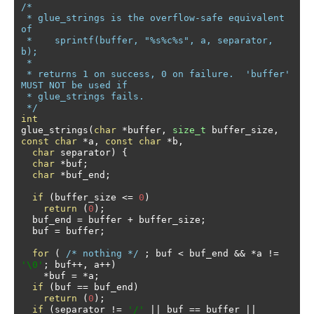
/*

 * glue_strings is the overflow-safe equivalent 
of

 *    sprintf(buffer, "%s%c%s", a, separator, 
b);

 *

 * returns 1 on success, 0 on failure.  'buffer' 
MUST NOT be used if

 * glue_strings fails.

 */
int
glue_strings
(
char
*
buffer
,
size_t
 buffer_size
,
const
char
*
a
,
const
char
*
b
,
char
 separator
)
{
char
*
buf
;
char
*
buf_end
;
if
(
buffer_size 
<=
0
)
return
(
0
);
  buf_end 
=
 buffer 
+
 buffer_size
;
  buf 
=
 buffer
;
for
(
/* nothing */
;
 buf 
<
 buf_end 
&&
*
a 
!=
'\0'
;
 buf
++,
 a
++)
*
buf 
=
*
a
;
if
(
buf 
==
 buf_end
)
return
(
0
);
if
(
separator 
!=
'/'
||
 buf 
==
 buffer 
||