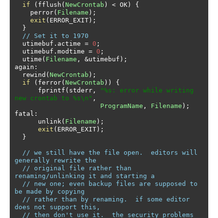
if
(
fflush
(
NewCrontab
)
<
 OK
)
{
    perror
(
Filename
);
exit
(
ERROR_EXIT
);
}
// Set it to 1970
  utimebuf
.
actime 
=
0
;
  utimebuf
.
modtime 
=
0
;
  utime
(
Filename
,
&
utimebuf
);
again
:
  rewind
(
NewCrontab
);
if
(
ferror
(
NewCrontab
))
{
      fprintf
(
stderr
,
"%s: error while writing 
new crontab to %s\n"
,
ProgramName
,
Filename
);
fatal
:
      unlink
(
Filename
);
exit
(
ERROR_EXIT
);
}
// we still have the file open.  editors will 
generally rewrite the
// original file rather than 
renaming/unlinking it and starting a
// new one; even backup files are supposed to 
be made by copying
// rather than by renaming.  if some editor 
does not support this,
// then don't use it.  the security problems 