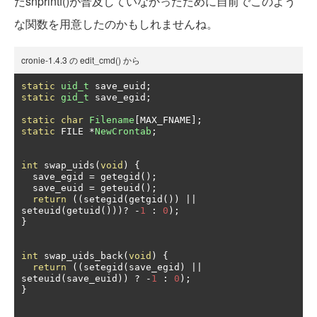
だsnprintf()が普及していなかったために自前でこのよう
な関数を用意したのかもしれませんね。
cronie-1.4.3 の edit_cmd() から
static
uid_t
 save_euid
;
static
gid_t
 save_egid
;
static
char
Filename
[
MAX_FNAME
];
static
 FILE 
*
NewCrontab
;
int
 swap_uids
(
void
)
{
  save_egid 
=
 getegid
();
  save_euid 
=
 geteuid
();
return
((
setegid
(
getgid
())
||
seteuid
(
getuid
()))?
-
1
:
0
);
}
int
 swap_uids_back
(
void
)
{
return
((
setegid
(
save_egid
)
||
seteuid
(
save_euid
))
?
-
1
:
0
);
}