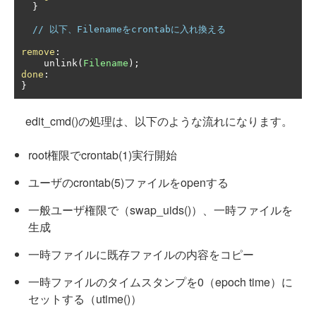
}
// 以下、Filenameをcrontabに入れ換える
remove
:
    unlink
(
Filename
);
done
:
}
edit_cmd()の処理は、以下のような流れになります。
root権限でcrontab(1)実行開始
ユーザのcrontab(5)ファイルをopenする
一般ユーザ権限で（swap_uids()）、一時ファイルを
生成
一時ファイルに既存ファイルの内容をコピー
一時ファイルのタイムスタンプを0（epoch time）に
セットする（utime()）