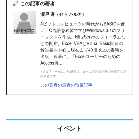
この記事の著者
瀬戸 遥（セト ハルカ）
8ビットコンピュータの時代からBASICを使
い、C言語を独習で学びWindows 3.1のフリ
ーソフトを作成、NiftyServeのフォーラムな
どで配布。Excel VBAとVisual Basic関連の
解説書を中心に現在まで40冊以上の書籍を
出版。近著に、「Excelユーザーのための
Access再...
※プロフィールは、執筆時点、または直近の記事の寄稿時点で
の内容です
この著者の最近の執筆記事
イベント