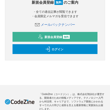
新規会員登録
のご案内
無料
・全ての過去記事が閲覧できます
・会員限定メルマガを受信できます
メールバックナンバー
新規会員登録
無料
ログイン
「CodeZine（コードジン）」は、株式会社翔泳社が運営す
る、開発者のための情報メディアです。テクノロジー入門
からAI活用、キャリアまで、ソフトウェア開発にかかわる
すべての人の学びと成長を支える最新情報と実践知をお届
けします。