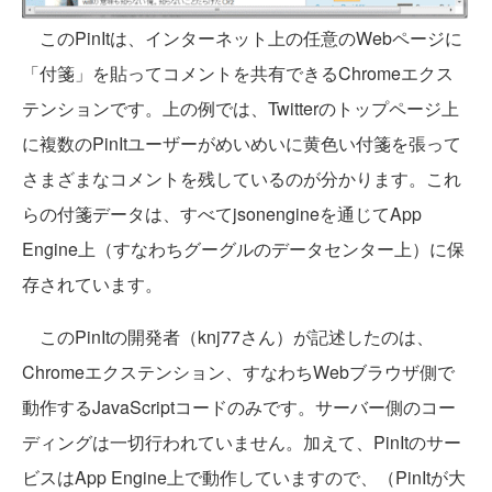
このPinItは、インターネット上の任意のWebページに
「付箋」を貼ってコメントを共有できるChromeエクス
テンションです。上の例では、Twitterのトップページ上
に複数のPinItユーザーがめいめいに黄色い付箋を張って
さまざまなコメントを残しているのが分かります。これ
らの付箋データは、すべてjsonengineを通じてApp
Engine上（すなわちグーグルのデータセンター上）に保
存されています。
このPinItの開発者（knj77さん）が記述したのは、
Chromeエクステンション、すなわちWebブラウザ側で
動作するJavaScriptコードのみです。サーバー側のコー
ディングは一切行われていません。加えて、PinItのサー
ビスはApp Engine上で動作していますので、（PinItが大