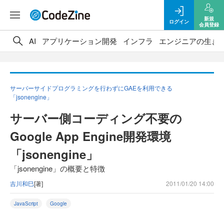
新規
ログイン
会員登録
AI
アプリケーション開発
インフラ
エンジニアの生き
サーバーサイドプログラミングを行わずにGAEを利用できる
「jsonengine」
サーバー側コーディング不要の
Google App Engine開発環境
「jsonengine」
「jsonengine」の概要と特徴
吉川和巳
[著]
2011/01/20 14:00
JavaScript
Google