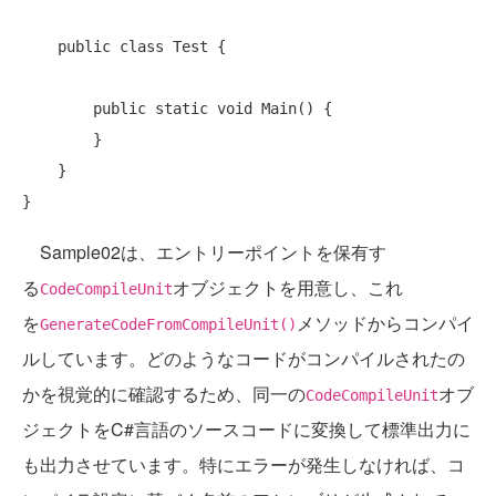
public
class
 Test {

public
static
void
 Main() {

        }

    }

Sample02は、エントリーポイントを保有す
る
オブジェクトを用意し、これ
CodeCompileUnit
を
メソッドからコンパイ
GenerateCodeFromCompileUnit()
ルしています。どのようなコードがコンパイルされたの
かを視覚的に確認するため、同一の
オブ
CodeCompileUnit
ジェクトをC#言語のソースコードに変換して標準出力に
も出力させています。特にエラーが発生しなければ、コ