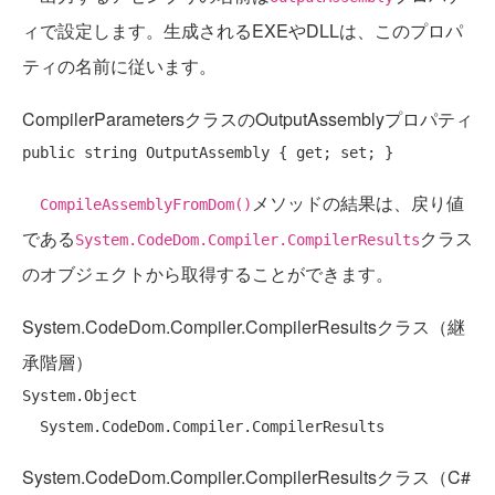
ィで設定します。生成されるEXEやDLLは、このプロパ
ティの名前に従います。
CompilerParametersクラスのOutputAssemblyプロパティ
public
string
 OutputAssembly { 
get
; 
set
メソッドの結果は、戻り値
CompileAssemblyFromDom()
である
クラス
System.CodeDom.Compiler.CompilerResults
のオブジェクトから取得することができます。
System.CodeDom.Compiler.CompilerResultsクラス（継
承階層）
System.Object

System.CodeDom.Compiler.CompilerResultsクラス（C#