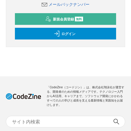
メールバックナンバー
新規会員登録
無料
ログイン
「CodeZine（コードジン）」は、株式会社翔泳社が運営す
る、開発者のための情報メディアです。テクノロジー入門
からAI活用、キャリアまで、ソフトウェア開発にかかわる
すべての人の学びと成長を支える最新情報と実践知をお届
けします。