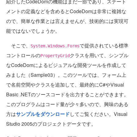
紹介したCodeDomの機能はまだ一部であり、ステート
メントの定義などを含めるとCodeDomは非常に複雑な
ので、簡単な作業とは言えませんが、技術的には実現可
能ではないでしょうか。
そこで、
で提供されている標準
System.Windows.Forms
コントロールの
クラスを用いて、シンプル
PropertyGrid
なCodeDomによるビジュアルな開発ツールを作成して
みました（Sample03）。このツールでは、フォーム上
で名前空間やクラスを追加して、最終的にC#やVisual
Basic .NETのソースコードを出力することができます。
このプログラムはコード量が少々多いので、興味のある
方は
サンプルをダウンロード
してご覧ください。Visual
Studio 2005のプロジェクトデータです。