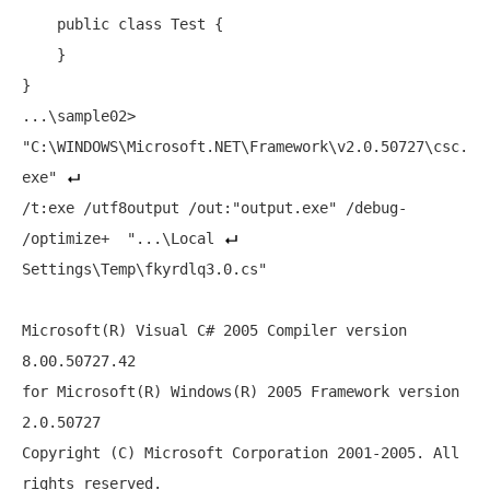
public
class
 Test {

    }

}

...\sample02> 
"C:\WINDOWS\Microsoft.NET\Framework\v2.0.50727\csc.
exe"
/t:exe /utf8output /out:
"output.exe"
 /debug- 
/optimize+  "...\Local 
Settings\Temp\fkyrdlq3.0.cs"

Microsoft(R) Visual C# 2005 Compiler version 
for
 Microsoft(R) Windows(R) 2005 Framework version 
2.0.50727

Copyright (C) Microsoft Corporation 2001-2005. All 
rights reserved.
