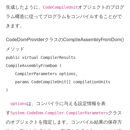
生成したように、
オブジェクトのプログ
CodeCompileUnit
ラム構造に従ってプログラムをコンパイルすることがで
きます。
CodeDomProviderクラスのCompileAssemblyFromDom()
メソッド
public
virtual
 CompilerResults 
CompileAssemblyFromDom (

    CompilerParameters options,

params
 CodeCompileUnit[] compilationUnits

は、コンパイラに与える設定情報を表
options
す
クラス
System.CodeDom.Compiler.CompilerParameters
のオブジェクトを指定します。コンパイル結果の保存方