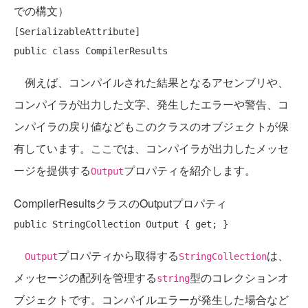
での構文）
public
class
例えば、コンパイルされた結果となるアセンブリや、
コンパイラが出力した文字、発生したエラーや警告、コ
ンパイラの戻り値などもこのクラスのオブジェクトが保
有しています。ここでは、コンパイラが出力したメッセ
ージを提供する
プロパティを紹介します。
Output
CompilerResultsクラスのOutputプロパティ
public
 StringCollection Output { 
get
プロパティから取得する
は、
Output
StringCollection
メッセージの配列を管理する
型のコレクションオ
string
ブジェクトです。コンパイルエラーが発生した場合など