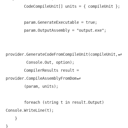
        CodeCompileUnit[] units = { compileUnit };

        param.GenerateExecutable = 
true
;

        param.OutputAssembly = 
"output.exe"
;

provider.GenerateCodeFromCompileUnit(compileUnit,
         Console.Out, option);

        CompilerResults result = 
provider.CompileAssemblyFromDom
        (param, units);

foreach
 (
string
 t 
in
 result.Output) 
Console.WriteLine(t);

    }
