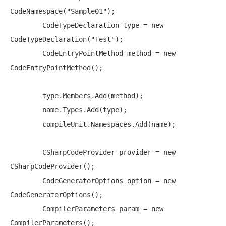
CodeNamespace(
"Sample01"
);

        CodeTypeDeclaration type = 
new
CodeTypeDeclaration(
"Test"
);

        CodeEntryPointMethod method = 
new
CodeEntryPointMethod();

        type.Members.Add(method);

        name.Types.Add(type);

        compileUnit.Namespaces.Add(name);

        CSharpCodeProvider provider = 
new
CSharpCodeProvider();

        CodeGeneratorOptions option = 
new
CodeGeneratorOptions();

        CompilerParameters param = 
new
CompilerParameters();
