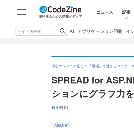
ニュース
記事
開発者のための情報メディア
AI
アプリケーション開発
イ
現役エンジニア直伝！ 「現場」で使えるコンポーネ
SPREAD for ASP
ションにグラフ力
初音玲
[著]
ASP.NET