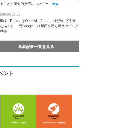
ることと認知的負債について〜
NEW
/08/05 09:00
議事録「Rimo」はOpenAI、Anthropic時代にどう勝
を描くか──元Google・相川氏が説く現代のプロダ
戦略
新着記事一覧を見る
ベント