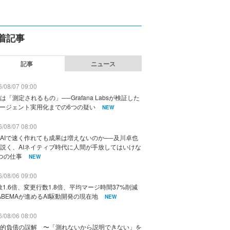
着記事
記事
ニュース
/08/07 09:00
は「測定されるもの」──Grafana Labsが検証した
エージェント実用化までの6つの疑い
NEW
/08/07 08:00
AIで速く作れても成果は増えないのか──及川卓也
説く、AIネイティブ時代に人間が手放してはいけな
つの仕事
NEW
/08/06 09:00
数1.6倍、変更行数1.8倍、平均マージ時間37%削減
ABEMAが進めるAI駆動開発の現在地
NEW
/08/06 08:00
的負債の誤解 〜「測れないから説明できない」を