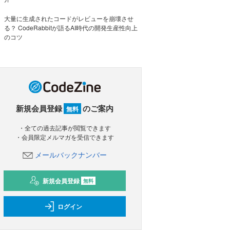
大量に生成されたコードがレビューを崩壊させ
る？ CodeRabbitが語るAI時代の開発生産性向上
のコツ
新規会員登録
のご案内
無料
・全ての過去記事が閲覧できます
・会員限定メルマガを受信できます
メールバックナンバー
新規会員登録
無料
ログイン