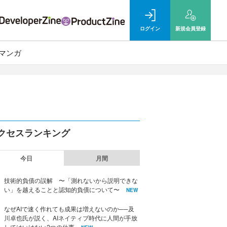
ログイン
新規
会員登録
マンガ
クセスランキング
今日
月間
技術的負債の誤解 〜「測れないから説明できな
い」を越えることと認知的負債について〜
NEW
なぜAIで速く作れても成果は増えないのか──及
川卓也氏が説く、AIネイティブ時代に人間が手放
してはいけない2つの仕事