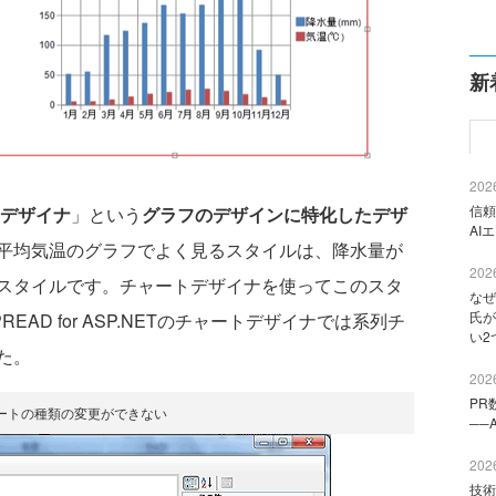
新
2026
信頼
デザイナ
」という
グラフのデザインに特化したデザ
AI
平均気温のグラフでよく見るスタイルは、降水量が
2026
スタイルです。チャートデザイナを使ってこのスタ
なぜ
氏が
AD for ASP.NETのチャートデザイナでは系列チ
い2
た。
2026
PR
ートの種類の変更ができない
──
2026
技術