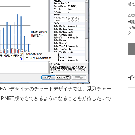
越え
2026
AI
ち筋
クト
イ
msのSPREADデザイナのチャートデザイナでは、系列チャー
P.NET版でもできるようになることを期待したいで