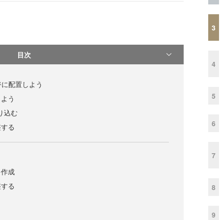
3
目次
4
ージに配置しよう
5
しよう
取り込む
6
整する
7
う
を作成
整する
8
9