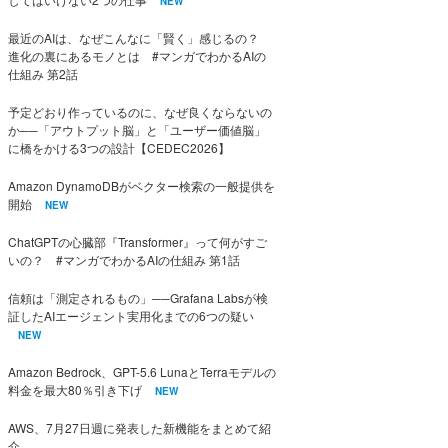
NEW
最近のAIは、なぜこんなに「賢く」感じるの？
進化の裏にあるモノとは #マンガでわかるAIの
仕組み 第2話
予定どおり作っているのに、なぜ良くならないの
か──「アウトプット脳」と「ユーザー価値脳」
に橋をかける3つの設計【CEDEC2026】
Amazon DynamoDBがベクター検索の一般提供を
開始
NEW
ChatGPTの心臓部『Transformer』って何がすご
いの？ #マンガでわかるAIの仕組み 第1話
信頼は「測定されるもの」──Grafana Labsが検
証したAIエージェント実用化までの6つの疑い
NEW
Amazon Bedrock、GPT-5.6 LunaとTerraモデルの
料金を最大80％引き下げ
NEW
AWS、7月27日週に発表した新機能をまとめて紹
介