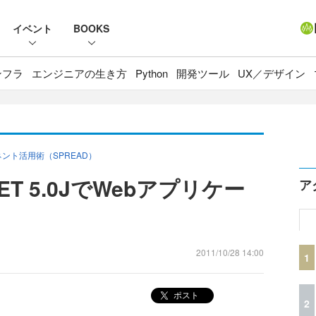
イベント
BOOKS
ンフラ
エンジニアの生き方
Python
開発ツール
UX／デザイン
ント活用術（SPREAD）
.NET 5.0JでWebアプリケー
ア
を
2011/10/28 14:00
1
ポスト
2