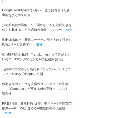
Google Workspaceで7月27日週に発表された新
機能をまとめて紹介
技術的負債の誤解 〜「測れないから説明できな
い」を越えることと認知的負債について〜
NEW
GitHub Spark、新規ユーザーの受け入れを停止し
8月にサービス終了へ
NEW
ChatGPTの心臓部『Transformer』って何がすご
いの？ #マンガでわかるAIの仕組み 第1話
TypeScriptを実行可能なネイティブバイナリにコ
ンパイルする「scriptc」公開
数兆規模のデータを現場のコンテキストに変換
──「Computer」が変えるAIの正確さ、コスト、
安全性
PR数1.6倍、変更行数1.8倍、平均マージ時間37%
削減──ABEMAが進めるAI駆動開発の現在地
NEW