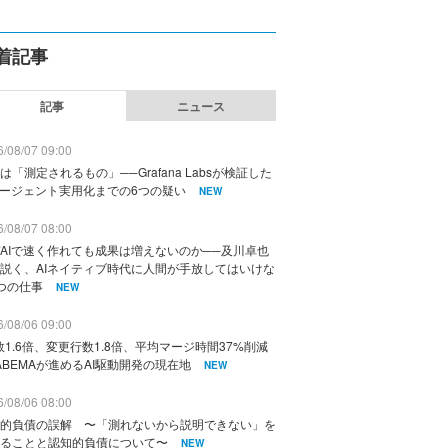
着記事
記事
ニュース
/08/07 09:00
は「測定されるもの」──Grafana Labsが検証した
エージェント実用化までの6つの疑い
NEW
/08/07 08:00
AIで速く作れても成果は増えないのか──及川卓也
説く、AIネイティブ時代に人間が手放してはいけな
つの仕事
NEW
/08/06 09:00
数1.6倍、変更行数1.8倍、平均マージ時間37%削減
ABEMAが進めるAI駆動開発の現在地
NEW
/08/06 08:00
的負債の誤解 〜「測れないから説明できない」を
ることと認知的負債について〜
NEW