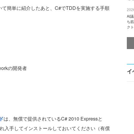
いて簡単に紹介したあと、C#でTDDを実施する手順
2026
AI
ち筋
クト
workの開発者
イ
ド
は、無償で提供されているC# 2010 Expressと
それぞれ入手してインストールしておいてください（有償