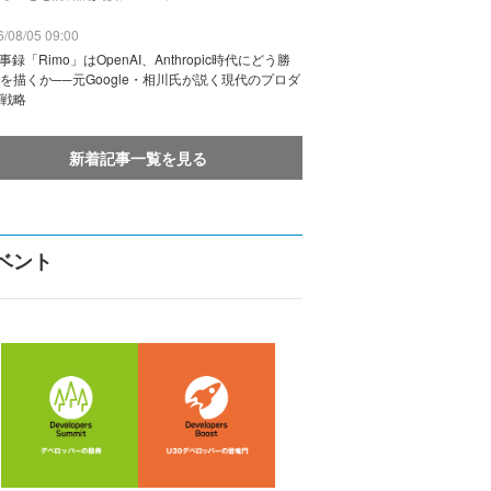
/08/05 09:00
議事録「Rimo」はOpenAI、Anthropic時代にどう勝
を描くか──元Google・相川氏が説く現代のプロダ
戦略
新着記事一覧を見る
ベント