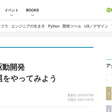
イベント
BOOKS
ンフラ
エンジニアの生き方
Python
開発ツール
UX／デザイン
駆動開発
ア
課題をやってみよう
1
更新日: 2012/07/09
公開日: 2011/12/12
2