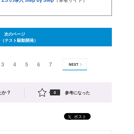
次のページ
D（テスト駆動開発）
3
4
5
6
7
NEXT
たか？
参考になった
0
ポスト