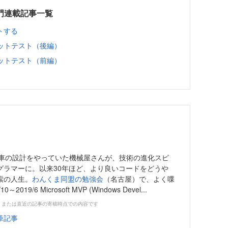
門連載記事一覧
トする
ニットテスト（後編）
ニットテスト（前編）
自動車の設計をやっていた機械屋さんが、技術の進化スピ
グラマーに。以来30年ほど、より良いコードをどうや
索の人生。
わんくま同盟の勉強会
（名古屋）で、よく喋
019/6 Microsoft MVP (Windows Devel...
、または直近の記事の寄稿時点での内容です
筆記事