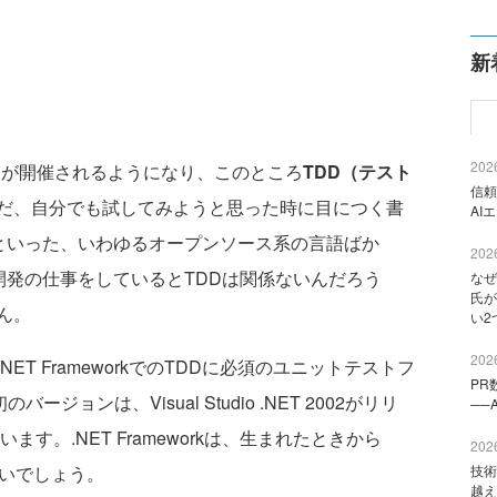
新
2026
C）が開催されるようになり、このところ
TDD（テスト
信頼
だ、自分でも試してみようと思った時に目につく書
AI
HPといった、いわゆるオープンソース系の言語ばか
2026
ows）で開発の仕事をしているとTDDは関係ないんだろう
なぜ
氏が
ん。
い2
2026
T FrameworkでのTDDに必須のユニットテストフ
PR
のバージョンは、Visual Studio .NET 2002がリリ
──
ます。.NET Frameworkは、生まれたときから
2026
ないでしょう。
技術
越え