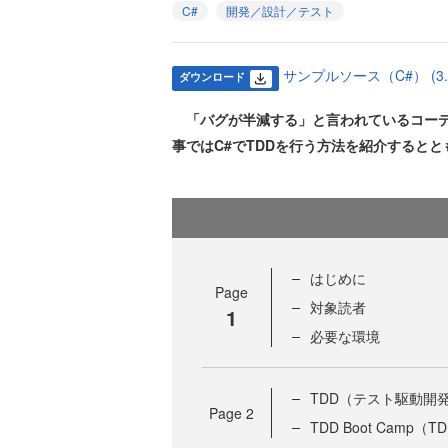
C#
開発／設計／テスト
サンプルソース（C#） (3.9
ダウンロード
「バグが半減する」と言われているコーデ
事ではC#でTDDを行う方法を紹介すると
はじめに
Page
対象読者
1
必要な環境
TDD（テスト駆動開
Page
2
TDD Boot Camp（T