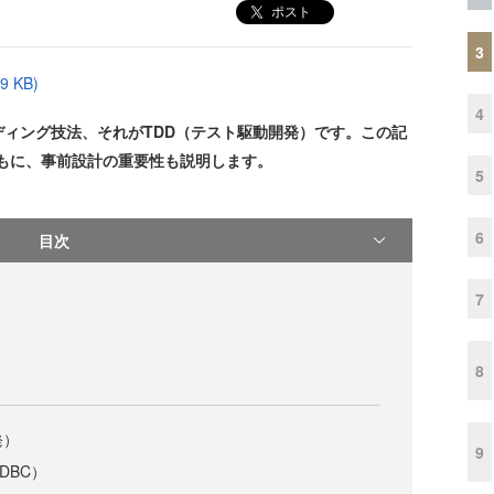
ポスト
3
 KB)
4
ィング技法、それがTDD（テスト駆動開発）です。この記
ともに、事前設計の重要性も説明します。
5
6
目次
7
8
発）
9
DDBC）