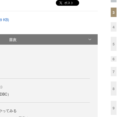
ポスト
3
 KB)
4
目次
5
6
7
発）
8
DDBC）
9
をやってみる