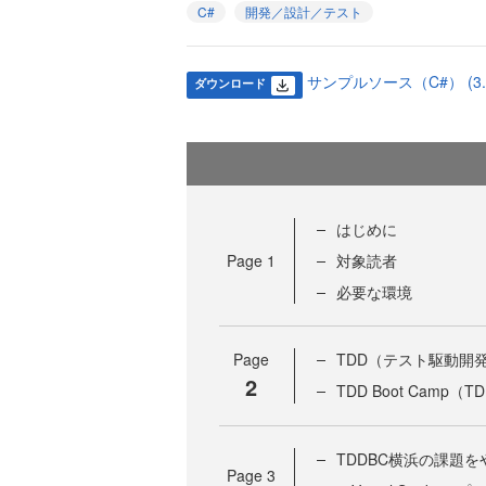
C#
開発／設計／テスト
サンプルソース（C#） (3.9
ダウンロード
はじめに
Page
1
対象読者
必要な環境
Page
TDD（テスト駆動開
2
TDD Boot Camp（T
TDDBC横浜の課題
Page
3