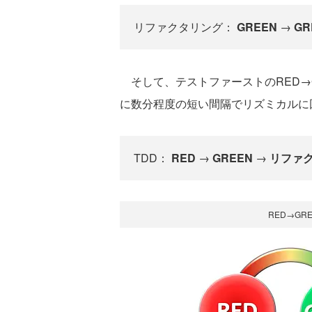
リファクタリング：
GREEN
→
GR
そして、テストファーストのRED→
に数分程度の短い間隔でリズミカルに
TDD：
RED
→
GREEN
→
リファ
RED→G