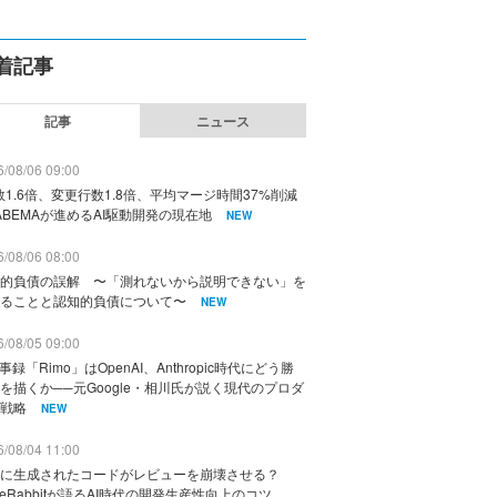
着記事
記事
ニュース
/08/06 09:00
数1.6倍、変更行数1.8倍、平均マージ時間37%削減
ABEMAが進めるAI駆動開発の現在地
NEW
/08/06 08:00
的負債の誤解 〜「測れないから説明できない」を
ることと認知的負債について〜
NEW
/08/05 09:00
議事録「Rimo」はOpenAI、Anthropic時代にどう勝
を描くか──元Google・相川氏が説く現代のプロダ
戦略
NEW
/08/04 11:00
に生成されたコードがレビューを崩壊させる？
deRabbitが語るAI時代の開発生産性向上のコツ