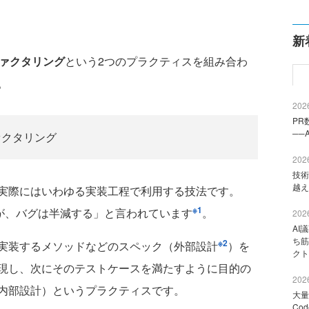
）
新
ァクタリング
という2つのプラクティスを組み合わ
。
2026
PR
──
ファクタリング
2026
技術
越え
実際にはいわゆる実装工程で利用する技法です。
※1
るが、バグは半減する」と言われています
。
2026
AI
ち筋
※2
実装するメソッドなどのスペック（外部設計
）を
クト
現し、次にそのテストケースを満たすように目的の
2026
内部設計）というプラクティスです。
大量
Co