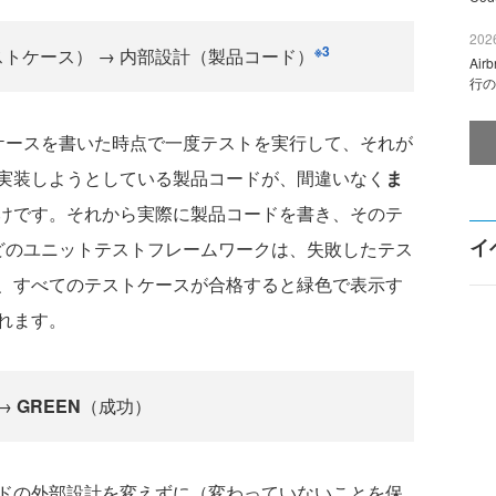
2026
※3
トケース） → 内部設計（製品コード）
Ai
行の
ースを書いた時点で一度テストを実行して、それが
実装しようとしている製品コードが、間違いなく
ま
けです。それから実際に製品コードを書き、そのテ
イ
などのユニットテストフレームワークは、失敗したテス
、すべてのテストケースが合格すると緑色で表示す
れます。
 →
GREEN
（成功）
ドの外部設計を変えずに（変わっていないことを保