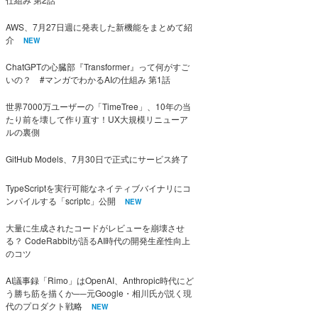
AWS、7月27日週に発表した新機能をまとめて紹
介
NEW
ChatGPTの心臓部『Transformer』って何がすご
いの？ #マンガでわかるAIの仕組み 第1話
世界7000万ユーザーの「TimeTree」、10年の当
たり前を壊して作り直す！UX大規模リニューア
ルの裏側
GitHub Models、7月30日で正式にサービス終了
TypeScriptを実行可能なネイティブバイナリにコ
ンパイルする「scriptc」公開
NEW
大量に生成されたコードがレビューを崩壊させ
る？ CodeRabbitが語るAI時代の開発生産性向上
のコツ
AI議事録「Rimo」はOpenAI、Anthropic時代にど
う勝ち筋を描くか──元Google・相川氏が説く現
代のプロダクト戦略
NEW