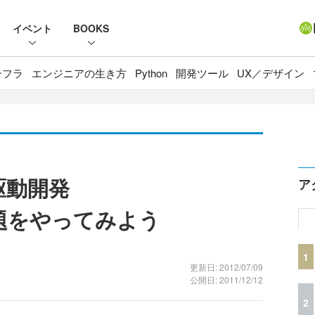
イベント
BOOKS
ンフラ
エンジニアの生き方
Python
開発ツール
UX／デザイン
駆動開発
ア
課題をやってみよう
1
更新日: 2012/07/09
公開日: 2011/12/12
2