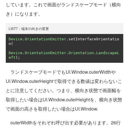
しています。これで画面がランドスケープモード（横向
き）になります。
LIST7：端末の向きの変更
Device
.
OrientationEmitter
.
setInterfaceOrientatio
n
(
Device
.
OrientationEmitter
.
Orientation
.
LandscapeL
eft
);
ランドスケープモードでもUI.Window.outerWidthや
UI.Window.outerHeightで取得できる数値は変わらないこ
とに注意してください。つまり、横向き状態で画面幅を
取得したい場合はUI.Window.outerHeightを、横向き状態
で画面の高さを取得したい場合はUI.Window.
outerWidthをそれぞれ呼び出す必要があります。26行