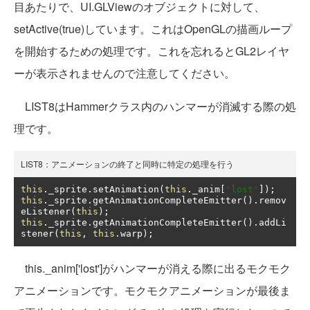
目あたりで、UI.GLViewのオブジェクトに対して、
setActive(true)しています。これはOpenGLの描画ループ
を開始するための処理です。これを忘れるとGL2レイヤ
ーが表示されませんので注意してください。
LIST8はHammerクラス内のハンマーが消滅する際の処
理です。
LIST8：アニメーションの終了と同時に特定の処理を行う
this
.
_sprite
.
setAnimation
(
this
.
_anim
[
'lost'
]);
this
.
_sprite
.
getAnimationCompleteEmitter
().
remov
eListener
(
this
);
this
.
_sprite
.
getAnimationCompleteEmitter
().
addLi
stener
(
this
,
this
.
warp
);
this._anim['lost']がハンマーが消える際に出るモクモク
アニメーションです。モクモクアニメーションが最後ま