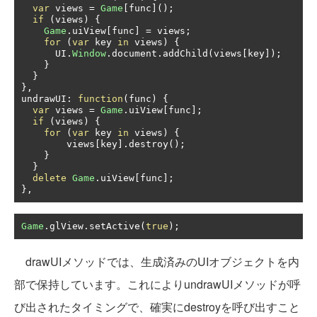
var
 views 
=
Game
[
func
]();
if
(
views
)
{
Game
.
uiView
[
func
]
=
 views
;
for
(
var
 key 
in
 views
)
{
      UI
.
Window
.
document
.
addChild
(
views
[
key
]);
}
}
},
undrawUI
:
function
(
func
)
{
var
 views 
=
Game
.
uiView
[
func
];
if
(
views
)
{
for
(
var
 key 
in
 views
)
{
        views
[
key
].
destroy
();
}
}
delete
Game
.
uiView
[
func
];
},
Game
.
glView
.
setActive
(
true
);
drawUIメソッドでは、生成済みのUIオブジェクトを内
部で保持しています。これによりundrawUIメソッドが呼
び出されたタイミングで、確実にdestroyを呼び出すこと