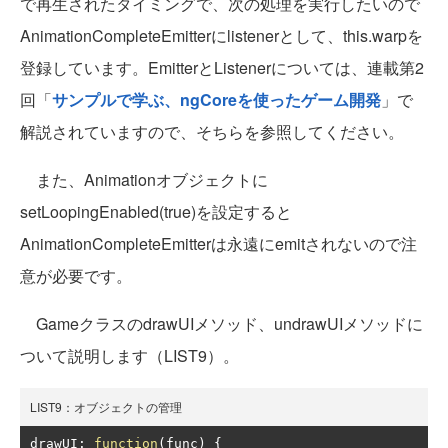
で再生されたタイミングで、次の処理を実行したいので
AnimationCompleteEmitterにlistenerとして、this.warpを
登録しています。EmitterとListenerについては、連載第2
回「
サンプルで学ぶ、ngCoreを使ったゲーム開発
」で
解説されていますので、そちらを参照してください。
また、Animationオブジェクトに
setLoopingEnabled(true)を設定すると
AnimationCompleteEmitterは永遠にemitされないので注
意が必要です。
GameクラスのdrawUIメソッド、undrawUIメソッドに
ついて説明します（LIST9）。
LIST9：オブジェクトの管理
drawUI
:
function
(
func
)
{