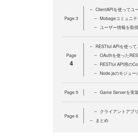
ClientAPIを使っ
Page
3
Mobageコミュニ
ユーザー情報を取
RESTful APIを
Page
OAuthを使ったREST
4
RESTful API用のC
Node.jsのモジ
Page
5
Game Serverを
クライアントアプ
Page
6
まとめ