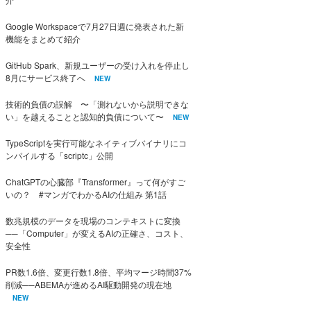
Google Workspaceで7月27日週に発表された新
機能をまとめて紹介
GitHub Spark、新規ユーザーの受け入れを停止し
8月にサービス終了へ
NEW
技術的負債の誤解 〜「測れないから説明できな
い」を越えることと認知的負債について〜
NEW
TypeScriptを実行可能なネイティブバイナリにコ
ンパイルする「scriptc」公開
ChatGPTの心臓部『Transformer』って何がすご
いの？ #マンガでわかるAIの仕組み 第1話
数兆規模のデータを現場のコンテキストに変換
──「Computer」が変えるAIの正確さ、コスト、
安全性
PR数1.6倍、変更行数1.8倍、平均マージ時間37%
削減──ABEMAが進めるAI駆動開発の現在地
NEW