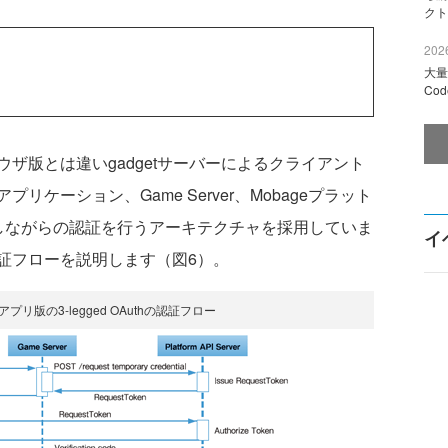
クト
2026
大量
Co
版とは違いgadgetサーバーによるクライアント
ケーション、Game Server、Mobageプラット
しながらの認証を行うアーキテクチャを採用していま
イ
証フローを説明します（図6）。
リ版の3-legged OAuthの認証フロー