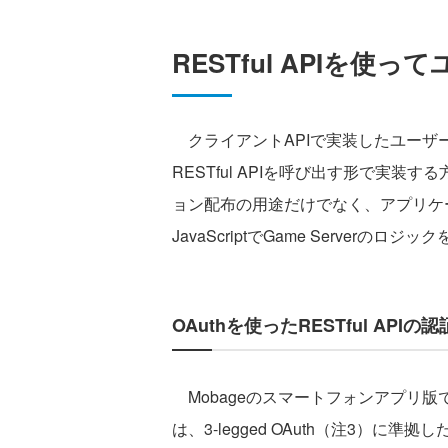
RESTful APIを
クライアントAPIで実装したユーザー情
RESTful APIを呼び出す形で実
ョン配布の用途だけでなく、アプリケー
JavaScriptでGame Serverの
OAuthを使ったRESTful APIの認
Mobageのスマートフォンアプリ版で提
は、3-legged OAuth（注3）