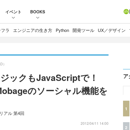
イベント
BOOKS
ンフラ
エンジニアの生き方
Python
開発ツール
UX／デザイン
AD）
クもJavaScriptで！
ア
Mobageのソーシャル機能を
1
リアル 第4回
2012/04/11 14:00
2