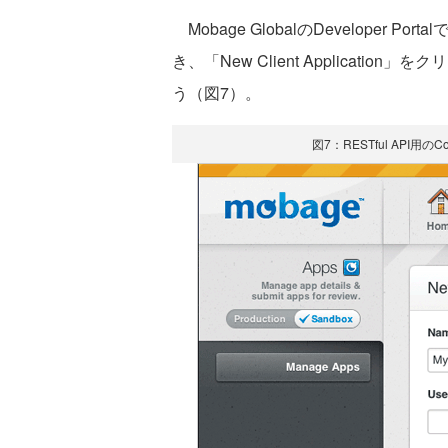
Mobage GlobalのDeveloper
き、「New Client Application」
う（図7）。
図7：RESTful API用のCo