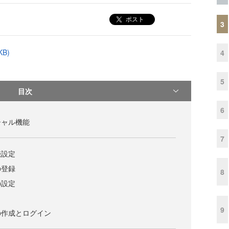
ポスト
3
B)
4
5
目次
6
シャル機能
7
続設定
の登録
8
onの設定
9
の作成とログイン