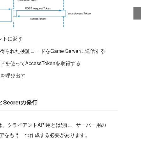
アントに返す
れた検証コードをGame Serverに送信する
使ってAccessTokenを取得する
APIを呼び出す
yとSecretの発行
めには、クライアントAPI用とは別に、サーバー用の
cretのペアをもう一つ作成する必要があります。