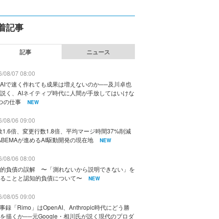
着記事
記事
ニュース
/08/07 08:00
AIで速く作れても成果は増えないのか──及川卓也
説く、AIネイティブ時代に人間が手放してはいけな
つの仕事
NEW
/08/06 09:00
数1.6倍、変更行数1.8倍、平均マージ時間37%削減
ABEMAが進めるAI駆動開発の現在地
NEW
/08/06 08:00
的負債の誤解 〜「測れないから説明できない」を
ることと認知的負債について〜
NEW
/08/05 09:00
議事録「Rimo」はOpenAI、Anthropic時代にどう勝
を描くか──元Google・相川氏が説く現代のプロダ