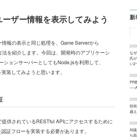
新
使ってユーザー情報を表示してみよう
報の表示と同じ処理を、Game Serverから
2026
装する方法を紹介します。今回は、開発時のアプリケーシ
なぜ
氏が
ションサーバーとしてもNode.jsを利用して、
い2
ロジックを実装してみようと思います。
2026
PR
──
証
2026
技術
越え
供されているRESTful APIにアクセスするために
2026
AI
に準拠した認証フローを実装する必要があります。
ち筋