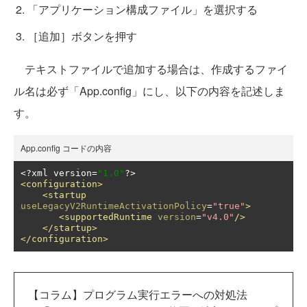
「アプリケーション構成ファイル」を選択する
［追加］ボタンを押す
テキストファイルで追加する場合は、作成するファイ
ル名は必ず「App.config」にし、以下の内容を記述しま
す。
App.config コードの内容
<?
xml version
=
"1.0"
?>
<configuration>
<startup
useLegacyV2RuntimeActivationPolicy
=
"true"
>
<supportedRuntime
version
=
"v4.0"
/>
</startup>
</configuration>
【コラム】プログラム実行エラーへの対処法