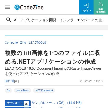
新規
ログイン
会員登録
AI
アプリケーション開発
インフラ
エンジニアの生き
ComponentZine（LEADTOOLS）
複数のTiff画像を1つのファイルに収
める.NETアプリケーションの作成
LEADTOOLS 16.5J Document ImagingのRasterImageViewer
を使ったアプリケーションの作成
瀬戸 遥
[著]
2012/02/27 16:00
C#
Visual Basic
.NET Framework
サンプルソース（C#） (14.9 KB)
ダウンロード