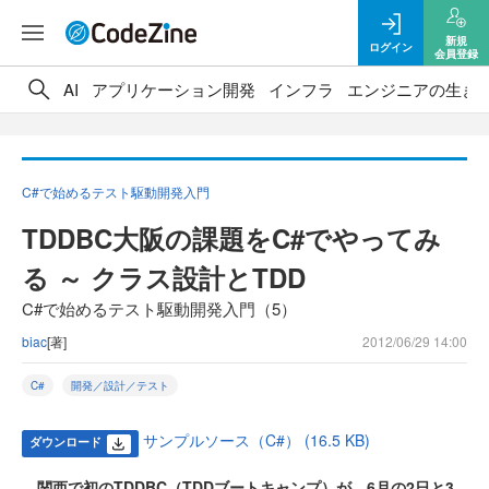
新規
ログイン
会員登録
AI
アプリケーション開発
インフラ
エンジニアの生き
C#で始めるテスト駆動開発入門
TDDBC大阪の課題をC#でやってみ
る ～ クラス設計とTDD
C#で始めるテスト駆動開発入門（5）
biac
[著]
2012/06/29 14:00
C#
開発／設計／テスト
サンプルソース（C#） (16.5 KB)
ダウンロード
関西で初のTDDBC（TDDブートキャンプ）が、6月の2日と3