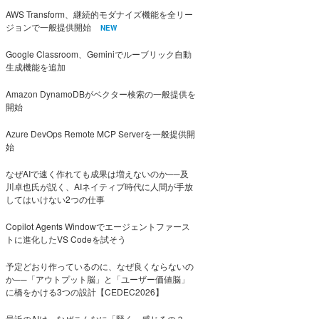
AWS Transform、継続的モダナイズ機能を全リー
ジョンで一般提供開始
NEW
Google Classroom、Geminiでルーブリック自動
生成機能を追加
Amazon DynamoDBがベクター検索の一般提供を
開始
Azure DevOps Remote MCP Serverを一般提供開
始
なぜAIで速く作れても成果は増えないのか──及
川卓也氏が説く、AIネイティブ時代に人間が手放
してはいけない2つの仕事
Copilot Agents Windowでエージェントファース
トに進化したVS Codeを試そう
予定どおり作っているのに、なぜ良くならないの
か──「アウトプット脳」と「ユーザー価値脳」
に橋をかける3つの設計【CEDEC2026】
最近のAIは、なぜこんなに「賢く」感じるの？