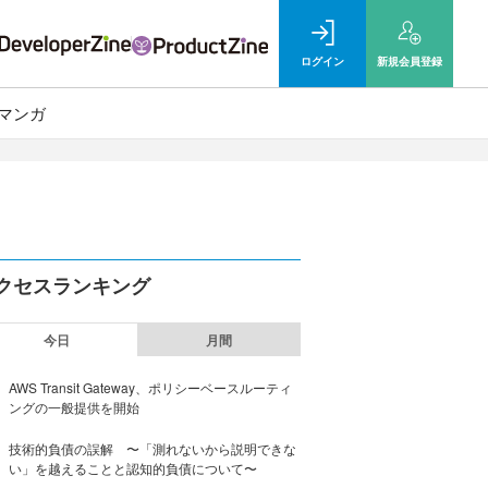
ログイン
新規
会員登録
マンガ
クセスランキング
今日
月間
AWS Transit Gateway、ポリシーベースルーティ
ングの一般提供を開始
技術的負債の誤解 〜「測れないから説明できな
い」を越えることと認知的負債について〜