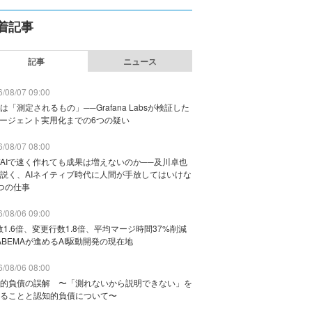
着記事
記事
ニュース
/08/07 09:00
は「測定されるもの」──Grafana Labsが検証した
エージェント実用化までの6つの疑い
/08/07 08:00
AIで速く作れても成果は増えないのか──及川卓也
説く、AIネイティブ時代に人間が手放してはいけな
つの仕事
/08/06 09:00
数1.6倍、変更行数1.8倍、平均マージ時間37%削減
ABEMAが進めるAI駆動開発の現在地
/08/06 08:00
的負債の誤解 〜「測れないから説明できない」を
ることと認知的負債について〜