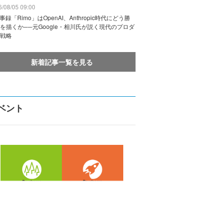
/08/05 09:00
議事録「Rimo」はOpenAI、Anthropic時代にどう勝
を描くか──元Google・相川氏が説く現代のプロダ
戦略
新着記事一覧を見る
ベント