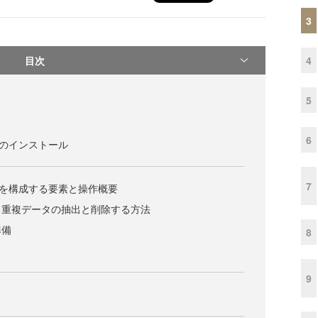
3
目次
4
5
6
vicesのインストール
7
ervicesを構成する要素と操作概要
る重複データの抽出と削除する方法
準備
8
9