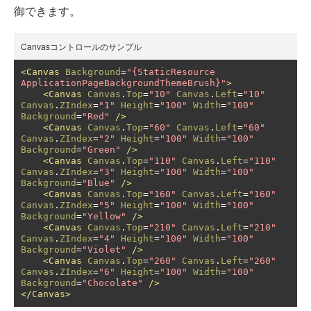
御できます。
Canvasコントロールのサンプル
<Canvas
Background
=
"{StaticResource 
ApplicationPageBackgroundThemeBrush}"
>
<Canvas
Canvas
.
Top
=
"10"
Canvas
.
Left
=
"10"
Canvas
.
ZIndex
=
"1"
Height
=
"100"
Width
=
"100"
Background
=
"Red"
/>
<Canvas
Canvas
.
Top
=
"60"
Canvas
.
Left
=
"60"
Canvas
.
ZIndex
=
"2"
Height
=
"100"
Width
=
"100"
Background
=
"Green"
/>
<Canvas
Canvas
.
Top
=
"110"
Canvas
.
Left
=
"110"
Canvas
.
ZIndex
=
"3"
Height
=
"100"
Width
=
"100"
Background
=
"Blue"
/>
<Canvas
Canvas
.
Top
=
"160"
Canvas
.
Left
=
"160"
Canvas
.
ZIndex
=
"5"
Height
=
"100"
Width
=
"100"
Background
=
"Yellow"
/>
<Canvas
Canvas
.
Top
=
"210"
Canvas
.
Left
=
"210"
Canvas
.
ZIndex
=
"4"
Height
=
"100"
Width
=
"100"
Background
=
"Violet"
/>
<Canvas
Canvas
.
Top
=
"260"
Canvas
.
Left
=
"260"
Canvas
.
ZIndex
=
"6"
Height
=
"100"
Width
=
"100"
Background
=
"Chocolate"
/>
</Canvas>