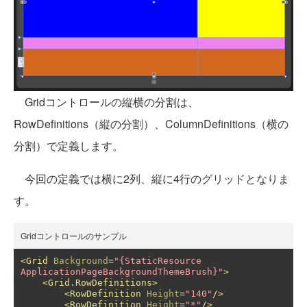
Gridコントロールの縦横の分割は、
RowDefinitions（縦の分割）、ColumnDefinitions（横の
分割）で定義します。
今回の定義では横に2列、縦に4行のグリッドとなりま
す。
Gridコントロールのサンプル
<Grid
Background
=
"{StaticResource 
ApplicationPageBackgroundThemeBrush}"
>
<Grid.RowDefinitions>
<RowDefinition
Height
=
"140"
/>
<RowDefinition
Height
=
"*"
/>