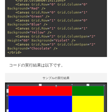
</Grid.ColumnDefinitions>
<Canvas
Grid
.
Row
=
"0"
Grid
.
Column
=
"0"
Background
=
"Red"
/>
<Canvas
Grid
.
Row
=
"0"
Grid
.
Column
=
"1"
Background
=
"Green"
/>
<Canvas
Grid
.
Row
=
"1"
Grid
.
Column
=
"0"
Background
=
"Blue"
/>
<Canvas
Grid
.
Row
=
"1"
Grid
.
Column
=
"1"
Background
=
"Yellow"
/>
<Canvas
Grid
.
Row
=
"2"
Grid
.
ColumnSpan
=
"2"
Height
=
"60"
Background
=
"Violet"
/>
<Canvas
Grid
.
Row
=
"3"
Grid
.
ColumnSpan
=
"2"
Background
=
"Chocolate"
/>
</Grid>
コードの実行結果は以下です。
サンプルの実行結果