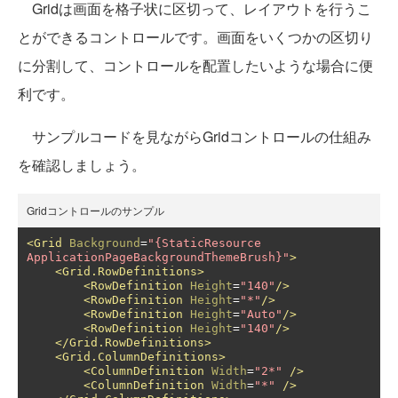
Gridは画面を格子状に区切って、レイアウトを行うこ
とができるコントロールです。画面をいくつかの区切り
に分割して、コントロールを配置したいような場合に便
利です。
サンプルコードを見ながらGridコントロールの仕組み
を確認しましょう。
Gridコントロールのサンプル
<Grid
Background
=
"{StaticResource 
ApplicationPageBackgroundThemeBrush}"
>
<Grid.RowDefinitions>
<RowDefinition
Height
=
"140"
/>
<RowDefinition
Height
=
"*"
/>
<RowDefinition
Height
=
"Auto"
/>
<RowDefinition
Height
=
"140"
/>
</Grid.RowDefinitions>
<Grid.ColumnDefinitions>
<ColumnDefinition
Width
=
"2*"
/>
<ColumnDefinition
Width
=
"*"
/>