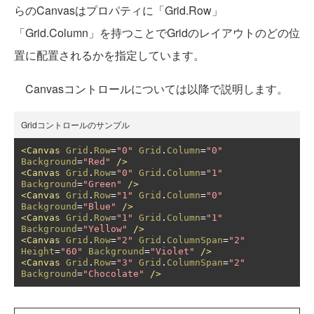
らのCanvasはプロパティに「Grid.Row」
「Grid.Column」を持つことでGridのレイアウトのどの位
置に配置されるかを指定しています。
Canvasコントロールについては以降で説明します。
Gridコントロールのサンプル
<Canvas
Grid
.
Row
=
"0"
Grid
.
Column
=
"0"
Background
=
"Red"
/>
<Canvas
Grid
.
Row
=
"0"
Grid
.
Column
=
"1"
Background
=
"Green"
/>
<Canvas
Grid
.
Row
=
"1"
Grid
.
Column
=
"0"
Background
=
"Blue"
/>
<Canvas
Grid
.
Row
=
"1"
Grid
.
Column
=
"1"
Background
=
"Yellow"
/>
<Canvas
Grid
.
Row
=
"2"
Grid
.
ColumnSpan
=
"2"
Height
=
"60"
Background
=
"Violet"
/>
<Canvas
Grid
.
Row
=
"3"
Grid
.
ColumnSpan
=
"2"
Background
=
"Chocolate"
/>