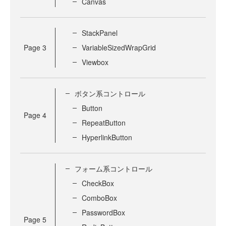
Canvas
StackPanel
Page
3
VariableSizedWrapGrid
Viewbox
ボタン系コントロール
Button
Page
4
RepeatButton
HyperlinkButton
フォーム系コントロール
CheckBox
ComboBox
PasswordBox
Page
5