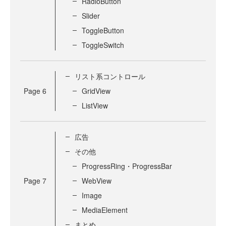
RadioButton
Slider
ToggleButton
ToggleSwitch
リスト系コントロール
Page
6
GridView
ListView
広告
その他
ProgressRing・ProgressBar
Page
7
WebView
Image
MediaElement
まとめ