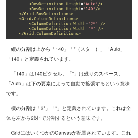
<RowDefinition
Height
=
"Auto"
/>
<RowDefinition
Height
=
"140"
/>
</Grid.RowDefinitions>
<Grid.ColumnDefinitions>
<ColumnDefinition
Width
=
"2*"
/>
<ColumnDefinition
Width
=
"*"
/>
</Grid.ColumnDefinitions>
縦の分割は上から「140」「*（スター）」「Auto」
「140」と定義されています。
「140」は140ピクセル、「*」は残りのスペース、
「Auto」は下の要素によって自動で拡張するという意味
です。
横の分割は「2*」「*」と定義されています。これは全
体を左から2対1で分割するという意味です。
GridにはいくつかのCanvasが配置されています。これ