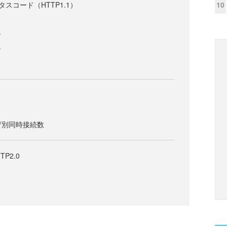
10
タスコード（HTTP1.1）
ー
ー
ウザ別同時接続数
P2.0