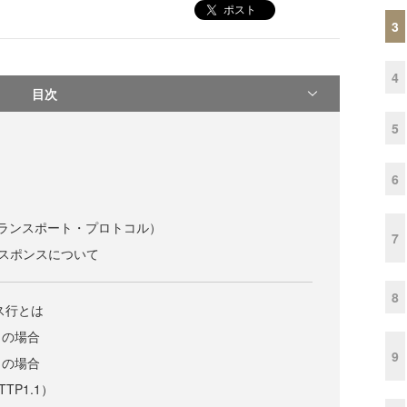
ポスト
3
4
目次
5
6
ランスポート・プロトコル）
7
レスポンスについて
8
ス行とは
）の場合
9
）の場合
TP1.1）