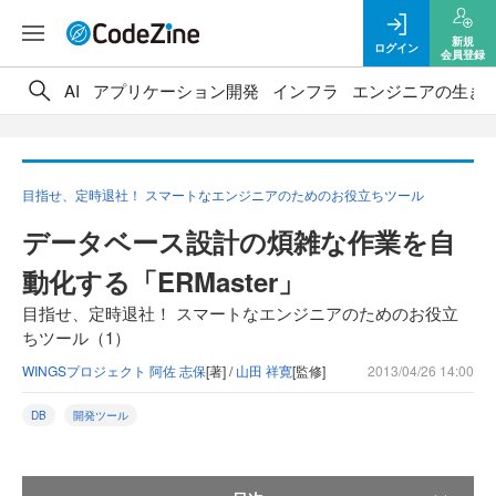
新規
ログイン
会員登録
AI
アプリケーション開発
インフラ
エンジニアの生き
目指せ、定時退社！ スマートなエンジニアのためのお役立ちツール
データベース設計の煩雑な作業を自
動化する「ERMaster」
目指せ、定時退社！ スマートなエンジニアのためのお役立
ちツール（1）
WINGSプロジェクト 阿佐 志保
[著] /
山田 祥寛
[監修]
2013/04/26 14:00
DB
開発ツール