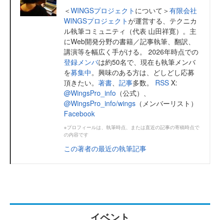
＜
WINGSプロジェクト
について＞
有限会社
WINGSプロジェクト
が運営する、テクニカ
ル執筆コミュニティ（代表 山田祥寛）。主
にWeb開発分野の書籍／記事執筆、翻訳、
講演等を幅広く手がける。 2026年時点での
登録メンバ
は約50名で、現在も執筆メンバ
を
募集中
。興味のある方は、どしどし応募
頂きたい。
著書
、
記事
多数。
RSS
X:
@WingsPro_info
（公式）、
@WingsPro_info/wings
（メンバーリスト）
Facebook
※プロフィールは、執筆時点、または直近の記事の寄稿時点で
の内容です
この著者の最近の執筆記事
イベント