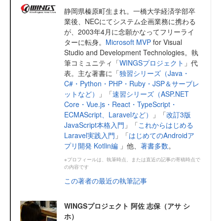
静岡県榛原町生まれ。一橋大学経済学部卒
業後、NECにてシステム企画業務に携わる
が、2003年4月に念願かなってフリーライ
ターに転身。
Microsoft MVP
for Visual
Studio and Development Technologies。執
筆コミュニティ「
WINGSプロジェクト
」代
表。主な著書に「
独習シリーズ（Java・
C#・Python・PHP・Ruby・JSP＆サーブレ
ットなど）
」「
速習シリーズ（ASP.NET
Core・Vue.js・React・TypeScript・
ECMAScript、Laravelなど）
」「
改訂3版
JavaScript本格入門
」「
これからはじめる
Laravel実践入門
」「
はじめてのAndroidア
プリ開発 Kotlin編
」他、
著書多数
。
※プロフィールは、執筆時点、または直近の記事の寄稿時点で
の内容です
この著者の最近の執筆記事
WINGSプロジェクト 阿佐 志保（アサ シ
ホ）