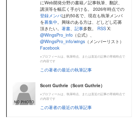
にWeb開発分野の書籍／記事執筆、翻訳、
講演等を幅広く手がける。 2026年時点での
登録メンバ
は約50名で、現在も執筆メンバ
を
募集中
。興味のある方は、どしどし応募
頂きたい。
著書
、
記事
多数。
RSS
X:
@WingsPro_info
（公式）、
@WingsPro_info/wings
（メンバーリスト）
Facebook
※プロフィールは、執筆時点、または直近の記事の寄稿時点で
の内容です
この著者の最近の執筆記事
Scott Guthrie（Scott Guthrie）
※プロフィールは、執筆時点、または直近の記事の寄稿時点で
の内容です
この著者の最近の執筆記事