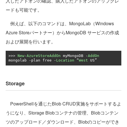
入したアドオンの確認、購入したアドオンのアップグレ
ードも可能です。
例えば、以下のコマンドは、MongoLab（Windows
Azure Storeパートナー）からMongoDB サービスの作成
および展開を行います。
>>>
New
-
AzureStoreAddOn
 myMongoDB 
-
AddOn
mongolab 
-
plan free 
-
Location
“
West
 US
”
Storage
PowerShellを通じたBlob CRUD実施をサポートするよ
うになり、Storage Blobコンテナの管理、Blobコンテン
ツのアップロード／ダウンロード、Blobのコピーができ