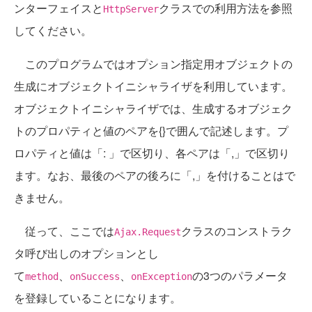
ンターフェイスと
クラスでの利用方法を参照
HttpServer
してください。
このプログラムではオプション指定用オブジェクトの
生成にオブジェクトイニシャライザを利用しています。
オブジェクトイニシャライザでは、生成するオブジェク
トのプロパティと値のペアを{}で囲んで記述します。プ
ロパティと値は「: 」で区切り、各ペアは「,」で区切り
ます。なお、最後のペアの後ろに「,」を付けることはで
きません。
従って、ここでは
クラスのコンストラク
Ajax.Request
タ呼び出しのオプションとし
て
、
、
の3つのパラメータ
method
onSuccess
onException
を登録していることになります。