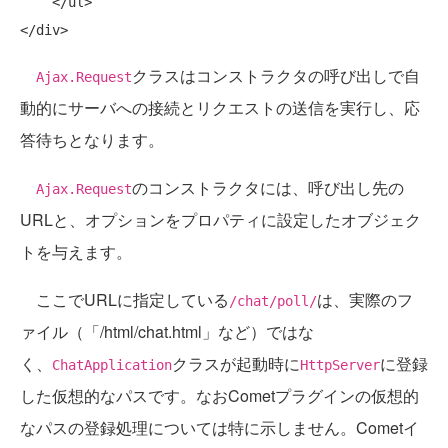
    </ul>

クラスはコンストラクタの呼び出しで自
Ajax.Request
動的にサーバへの接続とリクエストの送信を実行し、応
答待ちとなります。
のコンストラクタには、呼び出し先の
Ajax.Request
URLと、オプションをプロパティに設定したオブジェク
トを与えます。
ここでURLに指定している
は、実際のフ
/chat/poll/
ァイル（「/html/chat.html」など）ではな
く、
クラスが起動時に
に登録
ChatApplication
HttpServer
した仮想的なパスです。なおCometプラグインの仮想的
なパスの登録処理については特に示しません。Cometイ