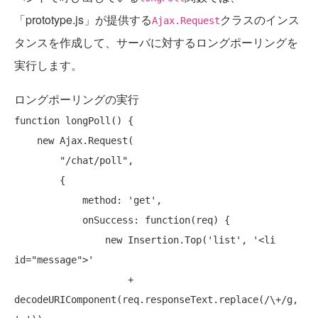
「prototype.js」が提供する
クラスのインス
Ajax.Request
タンスを作成して、サーバに対するロングポーリングを
実行します。
ロングポーリングの実行
function
 longPoll() {

new
 Ajax.Request(

"/chat/poll"
,

        {

            method: 'get',

            onSuccess: 
function
(req) {

new
 Insertion.Top('list', '<li 
id=
"message"
>'

                    + 
decodeURIComponent(req.responseText.replace(/\+/g, 