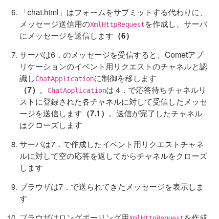
「chat.html」はフォームをサブミットする代わりに、
メッセージ送信用の
を作成し、サーバ
XmlHttpRequest
にメッセージを送信します
（6）
サーバは6．のメッセージを受信すると、Cometアプ
リケーションのイベント用リクエストのチャネルと認
識し
に制御を移します
ChatApplication
（7）
。
は 4．で応答待ちチャネルリ
ChatApplication
ストに登録された各チャネルに対して受信したメッセ
ージを送信します
（7.1）
。送信が完了したチャネル
はクローズします
サーバは7．で作成したイベント用リクエストチャネ
ルに対して空の応答を返してからチャネルをクローズ
します
ブラウザは7．で送られてきたメッセージを表示しま
す
ブラウザはロングポーリング用
を作成
XmlHttpRequest