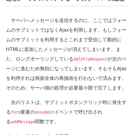
サーバへメッセージを送信するのに、ここではフォー
ムのサブミットではなくAjaxを利用します。もしフォー
ムのサブミットを利用するとこれまで受信して動的に
HTMLに追加したメッセージが消えてしまいます。ま
た、ロングポーリングしている
が次のペ
XmlHttpRequest
ージに進むため無効になってしまいます。そもそもAjax
を利用すれば画面全体の再描画を行わないで済みます。
そのため、サーバ側の処理が必要最小限で完了します。
次のリストは、サブミットボタンクリック時に発生す
る
要素の
イベントで呼び出され
form
onsubmit
る
関数です。
addMessage