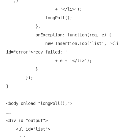
' '))

                    + '</li>');

                longPoll();

            },

            onException: 
function
(req, e) {

new
 Insertion.Top('list', '<li 
id=
"error"
>recv failed: '

                    + e + '</li>');

            }

        });

}

……

<body onload=
"longPoll();"
>

……

<div id=
"output"
>

    <ul id=
"list"
>
