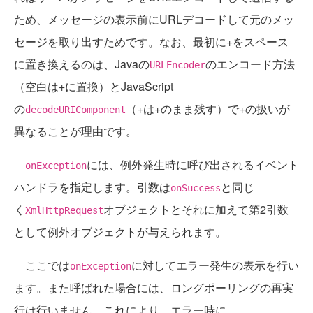
ため、メッセージの表示前にURLデコードして元のメッ
セージを取り出すためです。なお、最初に+をスペース
に置き換えるのは、Javaの
のエンコード方法
URLEncoder
（空白は+に置換）とJavaScript
の
（+は+のまま残す）で+の扱いが
decodeURIComponent
異なることが理由です。
には、例外発生時に呼び出されるイベント
onException
ハンドラを指定します。引数は
と同じ
onSuccess
く
オブジェクトとそれに加えて第2引数
XmlHttpRequest
として例外オブジェクトが与えられます。
ここでは
に対してエラー発生の表示を行い
onException
ます。また呼ばれた場合には、ロングポーリングの再実
行は行いません。これにより、エラー時に