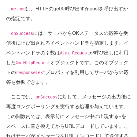
は、HTTPのgetを呼び出すかpostを呼び出すか
method
の指定です。
には、サーバからOKステータスの応答を受
onSuccess
信後に呼び出されるイベントハンドラを指定します。イ
ベントハンドラの引数は
が呼び出しに利用
Ajax.Request
した
オブジェクトです。このオブジェク
XmlHttpRequest
トの
プロパティを利用してサーバからの応
responseText
答を参照できます。
ここでは、
に対して、メッセージの出力後に
onSuccess
再度ロングポーリングを実行する処理を与えています。
この関数内では、表示前にメッセージ中に出現する+を
スペースに置き換えてからURLデコードしています。こ
れはサーバがメッセージをURLエンコードして送信する