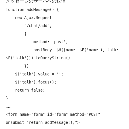
メッセージのサーバへの送信
function
 addMessage() {

new
 Ajax.Request(

"/chat/add"
,

        {

            method: 'post',

            postBody: $H({name: $F('name'), talk: 
$F('talk')}).toQueryString()

        });

    $('talk').value = '';

    $('talk').focus();

return
false
;

}

……

<form name=
"form"
 id=
"form"
 method=
"POST"
onsubmit=
"return addMessage();"