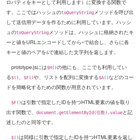
ロパティをキーとして利用します）に変換する関数で
す。ここではハッシュの
メソッドを呼び出
toQueryString
して送信用データを作るために利用しています。ハッシ
ュの
メソッドは、ハッシュに格納されたキ
toQueryString
ーと値をURLエンコードしてから
で結合し、さらに各
=
キーと値のペアを
で連結した文字列を返します。
&
prototype.jsには
の他にも、ここでも利用してい
$H()
る
、
や、リストを配列に変換する
などのコー
$()
$F()
$A()
ドを簡略化するための関数が用意されています。
は引数で指定したIDを持つHTML要素の値を取り
$F()
出す関数で、
と記
document.getElementById(引数).value
述したのと同等です。
は同様に引数で指定したIDを持つHTML要素を返し
$()