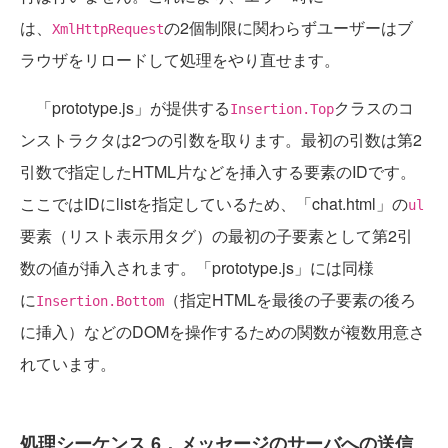
は、
の2個制限に関わらずユーザーはブ
XmlHttpRequest
ラウザをリロードして処理をやり直せます。
「prototype.js」が提供する
クラスのコ
Insertion.Top
ンストラクタは2つの引数を取ります。最初の引数は第2
引数で指定したHTML片などを挿入する要素のIDです。
ここではIDにlistを指定しているため、「chat.html」の
ul
要素（リスト表示用タグ）の最初の子要素として第2引
数の値が挿入されます。「prototype.js」には同様
に
（指定HTMLを最後の子要素の後ろ
Insertion.Bottom
に挿入）などのDOMを操作するための関数が複数用意さ
れています。
処理シーケンス 6．メッセージのサーバへの送信