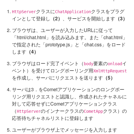
クラスに
クラスをプラグ
HttpServer
ChatApplication
インとして登録し
（2）
、サービスを開始します
（3）
ブラウザは、ユーザーが入力したURLに従って
「html/chat.html」を読み込みます。また「chat.html」
で指定された「prototype.js」と「chat.css」をロード
します
（4）
ブラウザはロード完了イベント（
要素の
イ
body
onload
ベント）を受けてロングポーリング用
XmlHttpRequest
を作成し、サーバにリクエストを送ります
（5）
サーバは3．をCometアプリケーションのロングポー
リング用リクエストと認識し、作成されたチャネルに
対して応答せずにCometアプリケーションクラス
（
のインナークラスの
クラス）の
HttpServer
CometApp
応答待ちチャネルリストに登録します
ユーザーがブラウザ上でメッセージを入力します