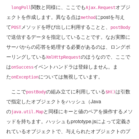
関数と同様に、ここでも
オブジ
longPoll
Ajax.Request
ェクトを作成します。異なる点は
にpostを与え
method
て
メソッドを呼び出しに利用することと、
POST
postBody
で送信するデータを指定していることです。なお実際に
サーバからの応答を処理する必要があるのは、ロングポ
ーリングしている
のほうなので、ここで
XmlHttpRequest
は
イベントハンドラは登録しません。ま
onSuccess
た
については無視しています。
onException
ここで
の組み立てに利用している
は引数
postBody
$H()
で指定したオブジェクトをハッシュ（Java
の
と同様にキーと値のペアを操作するメソ
java.util.Map
ッドを持ちます。ハッシュもprototype.jsによって定義さ
れているオブジェクトで、与えられたオブジェクトのプ