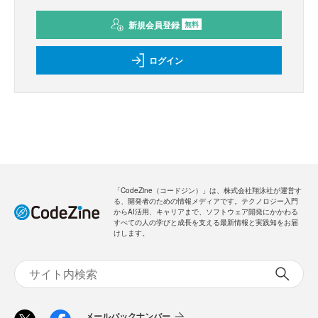
新規会員登録
無料
ログイン
「CodeZine（コードジン）」は、株式会社翔泳社が運営す
る、開発者のための情報メディアです。テクノロジー入門
からAI活用、キャリアまで、ソフトウェア開発にかかわる
すべての人の学びと成長を支える最新情報と実践知をお届
けします。
メールバックナンバー