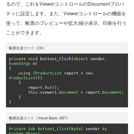
るので、これをViewerコントロールのDocumentプロパ
ティに設定します。また、Viewerコントロールの機能を
使って、帳票のプレビューや拡大/縮小表示、印刷を行う
ことができます。
帳票生成コード（C#）
private
void
 button1_Click
(
object
 sender
,
EventArgs
 e
)
{
using
(
ProductList
 report 
=
new
ProductList
())
{
        report
.
Run
();
this
.
viewer1
.
Document
=
 report
.
Document
;
}
}
帳票生成コード（Visual Basic .NET）
Private
Sub
Button1_Click
(
ByVal
 sender 
As
System
.
Object
,
 _
