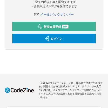
・全ての過去記事が閲覧できます
・会員限定メルマガを受信できます
メールバックナンバー
新規会員登録
無料
ログイン
「CodeZine（コードジン）」は、株式会社翔泳社が運営す
る、開発者のための情報メディアです。テクノロジー入門
からAI活用、キャリアまで、ソフトウェア開発にかかわる
すべての人の学びと成長を支える最新情報と実践知をお届
けします。