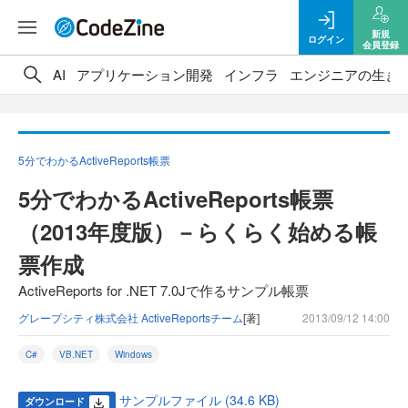
新規
ログイン
会員登録
AI
アプリケーション開発
インフラ
エンジニアの生き
5分でわかるActiveReports帳票
5分でわかるActiveReports帳票
（2013年度版）－らくらく始める帳
票作成
ActiveReports for .NET 7.0Jで作るサンプル帳票
グレープシティ株式会社 ActiveReportsチーム
[著]
2013/09/12 14:00
C#
VB.NET
Windows
サンプルファイル (34.6 KB)
ダウンロード