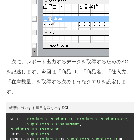
次に、レポート出力するデータを取得するためのSQL
を記述します。今回は「商品ID」「商品名」「仕入先」
「在庫数量」を取得する次のようなクエリを設定しま
す。
帳票に出力する項目を取り出すSQL
SELECT 
Products
.
ProductID
,
Products
.
ProductName
,
Suppliers
.
CompanyName
,
Products
.
UnitsInStock
FROM   
Suppliers
INNER JOIN 
Products
 ON 
Suppliers
.
SupplierID
=