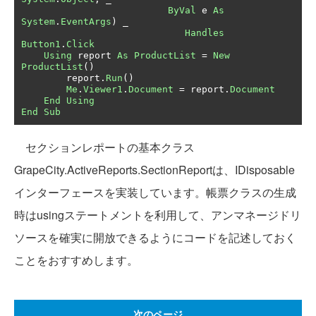
ByVal
 e 
As
System
.
EventArgs
)
 _

Handles
Button1
.
Click
Using
 report 
As
ProductList
=
New
ProductList
()
        report
.
Run
()
Me
.
Viewer1
.
Document
=
 report
.
Document
End
Using
End
Sub
セクションレポートの基本クラス
GrapeCity.ActiveReports.SectionReportは、IDisposable
インターフェースを実装しています。帳票クラスの生成
時はusingステートメントを利用して、アンマネージドリ
ソースを確実に開放できるようにコードを記述しておく
ことをおすすめします。
次のページ