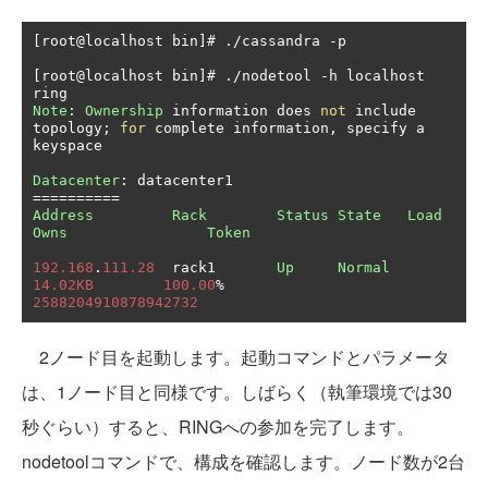
[
root@localhost bin
]#
./
cassandra 
-
p

[
root@localhost bin
]#
./
nodetool 
-
h localhost 
Note
:
Ownership
 information does 
not
 include 
topology
;
for
 complete information
,
 specify a 
keyspace

Datacenter
:
==========
Address
Rack
Status
State
Load
Owns
Token
192.168
.
111.28
  rack1       
Up
Normal
14.02KB
100.00
%
2588204910878942732
2ノード目を起動します。起動コマンドとパラメータ
は、1ノード目と同様です。しばらく（執筆環境では30
秒ぐらい）すると、RINGへの参加を完了します。
nodetoolコマンドで、構成を確認します。ノード数が2台