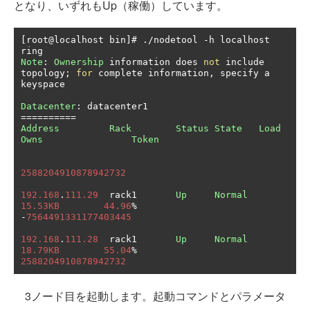
となり、いずれもUp（稼働）しています。
[
root@localhost bin
]#
./
nodetool 
-
h localhost 
Note
:
Ownership
 information does 
not
 include 
topology
;
for
 complete information
,
 specify a 
keyspace

Datacenter
:
==========
Address
Rack
Status
State
Load
Owns
Token
2588204910878942732
192.168
.
111.29
  rack1       
Up
Normal
15.53KB
44.96
%
-
7564491331177403445
192.168
.
111.28
  rack1       
Up
Normal
18.79KB
55.04
%
2588204910878942732
3ノード目を起動します。起動コマンドとパラメータ