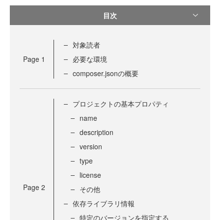
目次
対象読者
Page
1
必要な環境
composer.jsonの概要
プロジェクトの基本プロパティ
name
description
version
type
license
Page
2
その他
依存ライブラリ情報
特定のバージョンを指定する