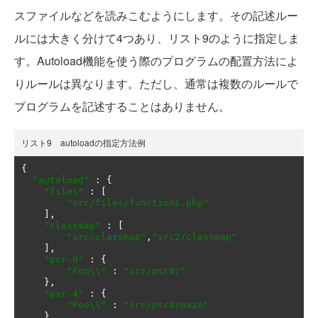
スファイルなどを読みこむようにします。その記述ルー
ルには大きく分けて4つあり、リスト9のように指定しま
す。Autoload機能を使う際のプログラムの配置方法によ
りルールは異なります。ただし、通常は複数のルールで
プログラムを記述することはありません。
リスト9 autoloadの指定方法例
{
"autoload"
:
{
"files"
:
[
"src/files/functions.php"
],
"classmap"
:
[
"src/classmap"
,
"src2/classmap"
],
"psr-0"
:
{
"Foo\\"
:
"src/psr0/"
},
"psr-4"
:
{
"Foo\\"
:
"src/psr4/main"
}