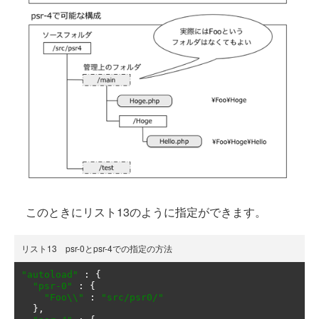
このときにリスト13のように指定ができます。
リスト13 psr-0とpsr-4での指定の方法
"autoload"
:
{
"psr-0"
:
{
"Foo\\"
:
"src/psr0/"
},