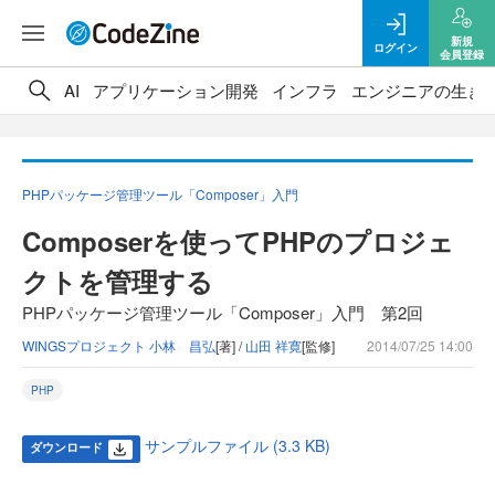
新規
ログイン
会員登録
AI
アプリケーション開発
インフラ
エンジニアの生き
PHPパッケージ管理ツール「Composer」入門
Composerを使ってPHPのプロジェ
クトを管理する
PHPパッケージ管理ツール「Composer」入門 第2回
WINGSプロジェクト 小林 昌弘
[著] /
山田 祥寛
[監修]
2014/07/25 14:00
PHP
サンプルファイル (3.3 KB)
ダウンロード