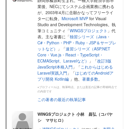
静岡県榛原町生まれ。一橋大学経済学部卒
業後、NECにてシステム企画業務に携わる
が、2003年4月に念願かなってフリーライ
ターに転身。
Microsoft MVP
for Visual
Studio and Development Technologies。執
筆コミュニティ「
WINGSプロジェクト
」代
表。主な著書に「
独習シリーズ（Java・
C#・Python・PHP・Ruby・JSP＆サーブレ
ットなど）
」「
速習シリーズ（ASP.NET
Core・Vue.js・React・TypeScript・
ECMAScript、Laravelなど）
」「
改訂3版
JavaScript本格入門
」「
これからはじめる
Laravel実践入門
」「
はじめてのAndroidア
プリ開発 Kotlin編
」他、
著書多数
。
※プロフィールは、執筆時点、または直近の記事の寄稿時点で
の内容です
この著者の最近の執筆記事
WINGSプロジェクト 小林 昌弘（コバヤ
シ マサヒロ）