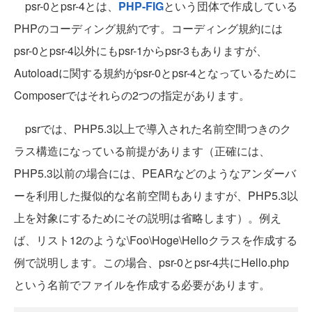
psr-0とpsr-4とは、
PHP-FIG
という団体で作成している
PHPのコーディング規約です。コーディング規約には
psr-0とpsr-4以外にもpsr-1からpsr-3もありますが、
Autoloadに関する規約がpsr-0とpsr-4となっているために
Composerではそれらの2つの指定があります。
psrでは、PHP5.3以上で導入された名前空間つきのク
ラス構造になっている前提があります（正確には、
PHP5.3以前の場合には、PEARなどのようなアンダーバ
ーを利用した擬似的な名前空間もありますが、PHP5.3以
上を対象にするためにその説明は省略します）。例え
ば、リスト12のような\Foo\Hoge\Helloクラスを作成する
例で説明します。この場合、psr-0とpsr-4共にHello.php
という名前でファイルを作成する必要があります。