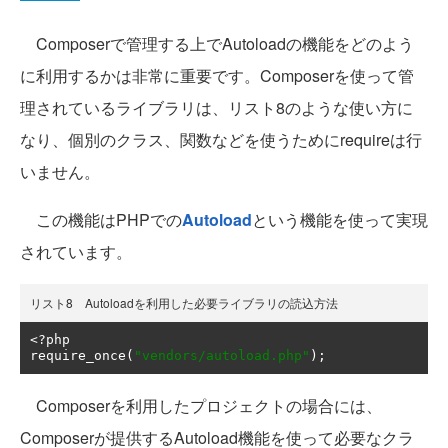
Composerで管理する上でAutoloadの機能をどのよう
に利用するかは非常に重要です。Composerを使って管
理されているライブラリは、リスト8のような使い方に
なり、個別のクラス、関数などを使うためにrequireは行
いません。
この機能はPHPでの
Autoload
という機能を使って実現
されています。
リスト8 Autoloadを利用した必要ライブラリの読込方法
<?
php

require_once
(
"vendors/autoload.php"
);
Composerを利用したプロジェクトの場合には、
Composerが提供するAutoload機能を使って必要なクラ