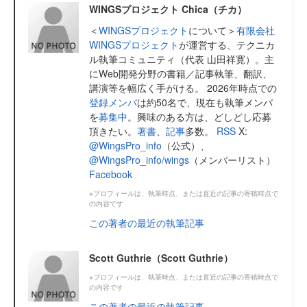
WINGSプロジェクト Chica（チカ）
＜
WINGSプロジェクト
について＞
有限会社
WINGSプロジェクト
が運営する、テクニカ
ル執筆コミュニティ（代表 山田祥寛）。主
にWeb開発分野の書籍／記事執筆、翻訳、
講演等を幅広く手がける。 2026年時点での
登録メンバ
は約50名で、現在も執筆メンバ
を
募集中
。興味のある方は、どしどし応募
頂きたい。
著書
、
記事
多数。
RSS
X:
@WingsPro_info
（公式）、
@WingsPro_info/wings
（メンバーリスト）
Facebook
※プロフィールは、執筆時点、または直近の記事の寄稿時点で
の内容です
この著者の最近の執筆記事
Scott Guthrie（Scott Guthrie）
※プロフィールは、執筆時点、または直近の記事の寄稿時点で
の内容です
この著者の最近の執筆記事