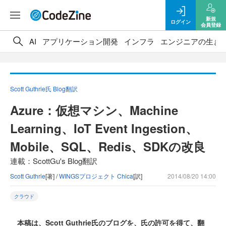
新規
ログイン
会員登録
AI
アプリケーション開発
インフラ
エンジニアの生き
Scott Guthrie氏 Blog翻訳
Azure：仮想マシン、Machine
Learning、IoT Event Ingestion、
Mobile、SQL、Redis、SDKの改良
連載：ScottGu's Blog翻訳
Scott Guthrie
[著] /
WINGSプロジェクト Chica
[訳]
2014/08/20 14:00
クラウド
本稿は、Scott Guthrie氏のブログを、氏の許可を得て、翻