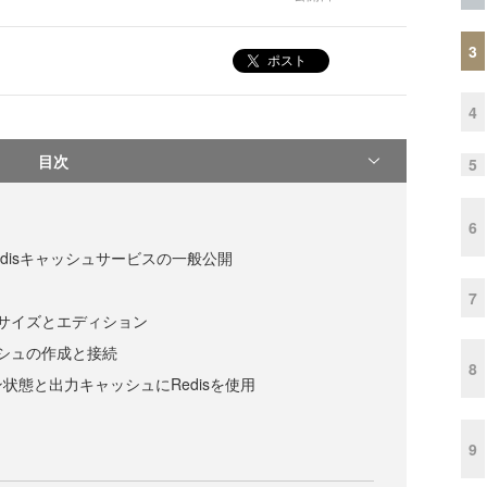
3
ポスト
4
目次
5
6
Redisキャッシュサービスの一般公開
7
のサイズとエディション
ッシュの作成と接続
8
ョン状態と出力キャッシュにRedisを使用
9