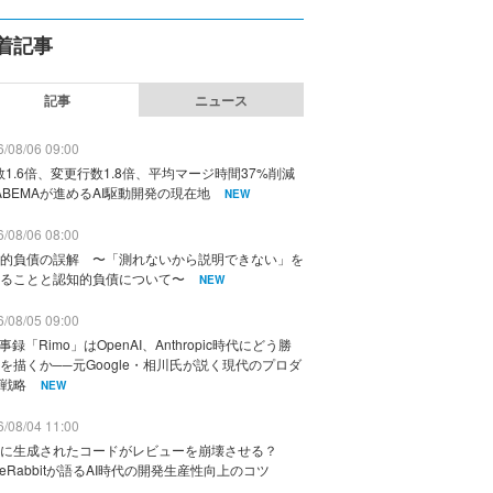
着記事
記事
ニュース
/08/06 09:00
数1.6倍、変更行数1.8倍、平均マージ時間37%削減
ABEMAが進めるAI駆動開発の現在地
NEW
/08/06 08:00
的負債の誤解 〜「測れないから説明できない」を
ることと認知的負債について〜
NEW
/08/05 09:00
議事録「Rimo」はOpenAI、Anthropic時代にどう勝
を描くか──元Google・相川氏が説く現代のプロダ
戦略
NEW
/08/04 11:00
に生成されたコードがレビューを崩壊させる？
deRabbitが語るAI時代の開発生産性向上のコツ