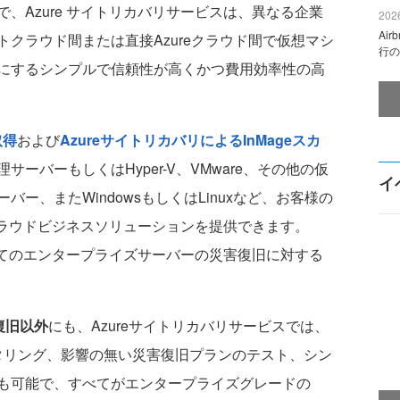
、Azure サイトリカバリサービスは、異なる企業
2026
Ai
クラウド間または直接Azureクラウド間で仮想マシ
行の
にするシンプルで信頼性が高くかつ費用効率性の高
取得
および
AzureサイトリカバリによるInMageスカ
ーバーもしくはHyper-V、VMware、その他の仮
イ
ー、またWindowsもしくはLinuxなど、お客様の
クラウドビジネスソリューションを提供できます。
事実上すべてのエンタープライズサーバーの災害復旧に対する
復旧以外
にも、Azureサイトリカバリサービスでは、
タリング、影響の無い災害復旧プランのテスト、シン
も可能で、すべてがエンタープライズグレードの