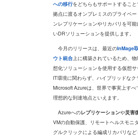
への移行
をどちらもサポートすることで
拠点に渡るオンプレミスのプライベート
ンレプリケーションやリカバリを可能
いDRソリューションを提供します。
今月のリリースは、最近の
InMage
ウト統合
上に構築されているため、物理サ
想化ソリューションを使用する仮想サーバ
IT環境に関わらず、ハイブリッドな
Microsoft Azureは、世界で
理想的な到達地点といえます。
Azureへの
レプリケーション
や
災害
VMの自動保護、リモートヘルスモニ
グルクリックによる編成リカバリなど