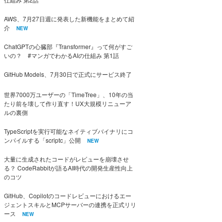
AWS、7月27日週に発表した新機能をまとめて紹
介
NEW
ChatGPTの心臓部『Transformer』って何がすご
いの？ #マンガでわかるAIの仕組み 第1話
GitHub Models、7月30日で正式にサービス終了
世界7000万ユーザーの「TimeTree」、10年の当
たり前を壊して作り直す！UX大規模リニューア
ルの裏側
TypeScriptを実行可能なネイティブバイナリにコ
ンパイルする「scriptc」公開
NEW
大量に生成されたコードがレビューを崩壊させ
る？ CodeRabbitが語るAI時代の開発生産性向上
のコツ
GitHub、Copilotのコードレビューにおけるエー
ジェントスキルとMCPサーバーの連携を正式リリ
ース
NEW