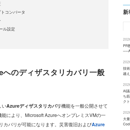
証
新
クリプトコンバータ
ー
ール設定
2026
PR
──
2026
技術
reへのディザスタリカバリ一般
越え
2026
AI
ち筋
クト
しい
Azureディザスタリカバリ
機能を一般公開させて
2026
により、Microsoft AzureへオンプレミスVMの一
大量
リカバリが可能になります。災害復旧および
Azure
Co