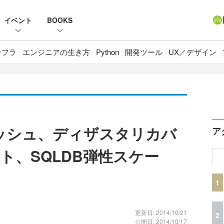
イベント
BOOKS
ンフラ
エンジニアの生き方
Python
開発ツール
UX／デザイン
sキャッシュ、ディザスタリカバ
ア
ト、SQLDB弾性スケー
1
更新日: 2014/10/21
2
公開日: 2014/10/17