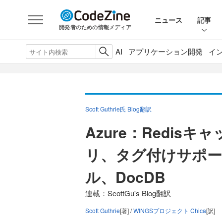
ニュース
記事
開発者のための情報メディア
AI
アプリケーション開発
イ
Scott Guthrie氏 Blog翻訳
Azure：Redi
リ、タグ付けサポー
ル、DocDB
連載：ScottGu's Blog翻訳
Scott Guthrie
[著] /
WINGSプロジェクト Chica
[訳]