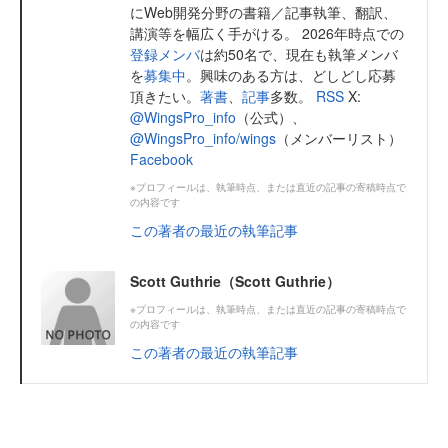
にWeb開発分野の書籍／記事執筆、翻訳、
講演等を幅広く手がける。 2026年時点での
登録メンバ
は約50名で、現在も執筆メンバ
を
募集中
。興味のある方は、どしどし応募
頂きたい。
著書
、
記事
多数。
RSS
X:
@WingsPro_info
（公式）、
@WingsPro_info/wings
（メンバーリスト）
Facebook
※プロフィールは、執筆時点、または直近の記事の寄稿時点で
の内容です
この著者の最近の執筆記事
Scott Guthrie（Scott Guthrie）
※プロフィールは、執筆時点、または直近の記事の寄稿時点で
の内容です
この著者の最近の執筆記事