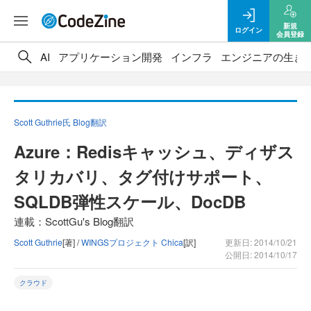
新規
ログイン
会員登録
AI
アプリケーション開発
インフラ
エンジニアの生き
Scott Guthrie氏 Blog翻訳
Azure：Redisキャッシュ、ディザス
タリカバリ、タグ付けサポート、
SQLDB弾性スケール、DocDB
連載：ScottGu's Blog翻訳
Scott Guthrie
[著] /
WINGSプロジェクト Chica
[訳]
更新日: 2014/10/21
公開日: 2014/10/17
クラウド