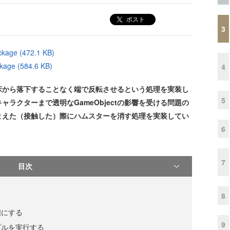
ポスト
3
ackage (472.1 KB)
kage (584.6 KB)
4
から落下することなく端で反転させるという処理を実装し
5
ラクターまで透明なGameObjectの影響を受ける問題の
まえた（接触した）際にハムスターを消す処理を実装してい
6
7
目次
8
態にする
9
プルを実行する