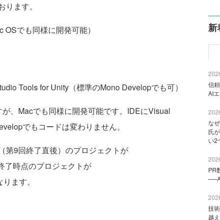
おります。
新
はMac OSでも同様に開発可能）
2026
信頼
l Studio Tools for Unity（標準のMono Developでも可）
AI
が、Macでも同様に開発可能です。IDEにVisual
2026
なぜ
Developでもコードは変わりません。
氏が
い2
（第9回終了直後）のプロジェクトが
2026
ckage」、終了時点のプロジェクトが
PR
──
e」となります。
2026
技術
越え