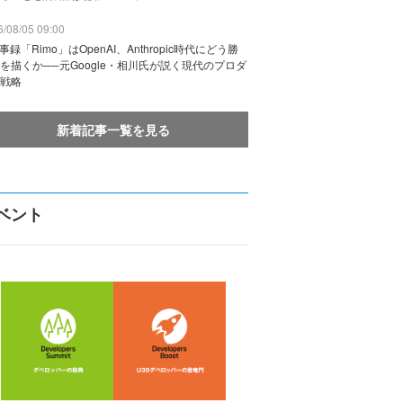
/08/05 09:00
議事録「Rimo」はOpenAI、Anthropic時代にどう勝
を描くか──元Google・相川氏が説く現代のプロダ
戦略
新着記事一覧を見る
ベント