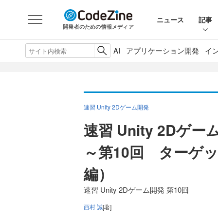
ニュース
記事
開発者のための情報メディア
AI
アプリケーション開発
イ
速習 Unity 2Dゲーム開発
速習 Unity 2Dゲ
～第10回 ターゲ
編）
速習 Unity 2Dゲーム開発 第10回
西村 誠
[著]