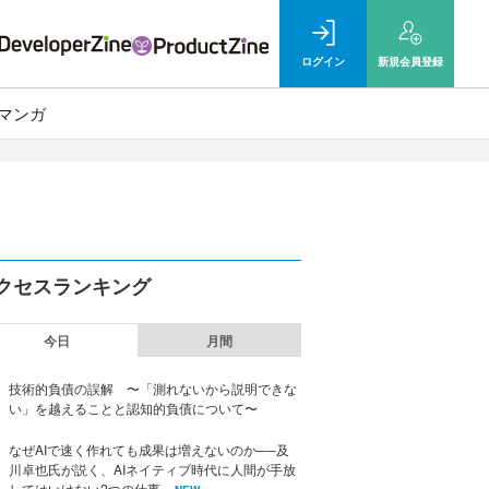
ログイン
新規
会員登録
マンガ
クセスランキング
今日
月間
技術的負債の誤解 〜「測れないから説明できな
い」を越えることと認知的負債について〜
なぜAIで速く作れても成果は増えないのか──及
川卓也氏が説く、AIネイティブ時代に人間が手放
してはいけない2つの仕事