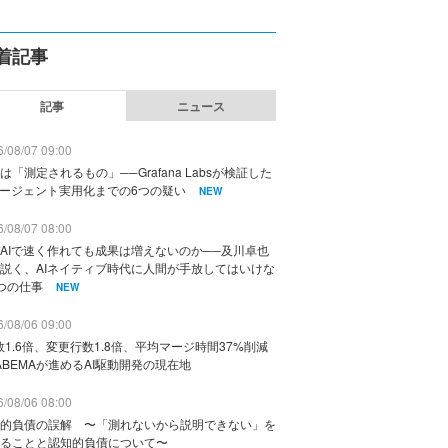
着記事
記事
ニュース
/08/07 09:00
は「測定されるもの」──Grafana Labsが検証した
エージェント実用化までの6つの疑い
NEW
/08/07 08:00
AIで速く作れても成果は増えないのか──及川卓也
説く、AIネイティブ時代に人間が手放してはいけな
つの仕事
NEW
/08/06 09:00
数1.6倍、変更行数1.8倍、平均マージ時間37%削減
ABEMAが進めるAI駆動開発の現在地
/08/06 08:00
的負債の誤解 〜「測れないから説明できない」を
ることと認知的負債について〜