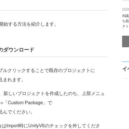
2026
AI
ち筋
開始する方法を紹介します。
クト
ckageのダウンロード
イ
ackageをダブルクリックすることで既存のプロジェクトに
eが読み込まれます。
、新しいプロジェクトを作成したのち、上部メニュ
→「Custom Package」で
geを読み込んでください。
場合はImport時にUnityVSのチェックを外してくださ