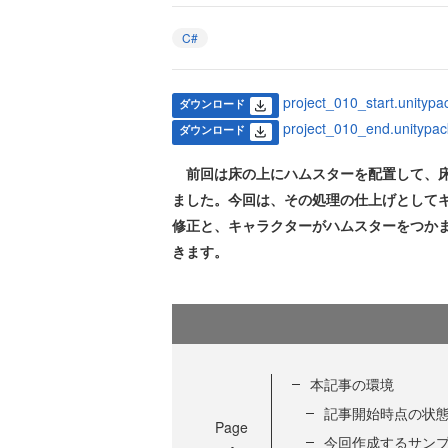
C#
project_010_start.unityp
ダウンロード
project_010_end.unitypac
ダウンロード
前回は床の上にハムスターを配置して、床
ました。今回は、その処理の仕上げとしてキャ
修正と、キャラクターがハムスターをつか
きます。
本記事の環境
記事開始時点の状
Page
今回作成するサン