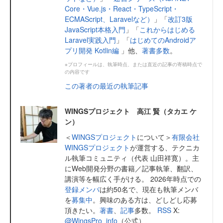
Core・Vue.js・React・TypeScript・
ECMAScript、Laravelなど）
」「
改訂3版
JavaScript本格入門
」「
これからはじめる
Laravel実践入門
」「
はじめてのAndroidア
プリ開発 Kotlin編
」他、
著書多数
。
※プロフィールは、執筆時点、または直近の記事の寄稿時点で
の内容です
この著者の最近の執筆記事
WINGSプロジェクト 高江 賢（タカエ ケ
ン）
＜
WINGSプロジェクト
について＞
有限会社
WINGSプロジェクト
が運営する、テクニカ
ル執筆コミュニティ（代表 山田祥寛）。主
にWeb開発分野の書籍／記事執筆、翻訳、
講演等を幅広く手がける。 2026年時点での
登録メンバ
は約50名で、現在も執筆メンバ
を
募集中
。興味のある方は、どしどし応募
頂きたい。
著書
、
記事
多数。
RSS
X:
@WingsPro_info
（公式）、