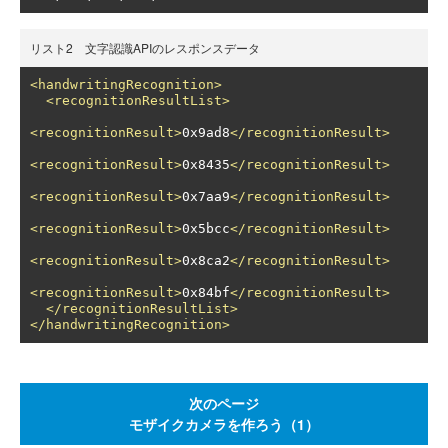
リスト2 文字認識APIのレスポンスデータ
<handwritingRecognition>
<recognitionResultList>
<recognitionResult>
0x9ad8
</recognitionResult>
<recognitionResult>
0x8435
</recognitionResult>
<recognitionResult>
0x7aa9
</recognitionResult>
<recognitionResult>
0x5bcc
</recognitionResult>
<recognitionResult>
0x8ca2
</recognitionResult>
<recognitionResult>
0x84bf
</recognitionResult>
</recognitionResultList>
</handwritingRecognition>
次のページ
モザイクカメラを作ろう（1）