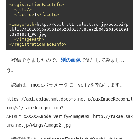
<registrationFaceInfo>
<meta/>
<faceId>
1
</faceId>
<imagePath>
http://eval.st1.polestars.jp/webapi/p
ublic/41016555a056124b20d013758cea2b04/201501091
53901834_PC.jpg

</imagePath>
</registrationFaceInfo>
登録できましたので、
別の画像
で認証してみましょ
う。
認証は、modeパラメータに、verifyを指定します。
https://api.apigw.smt.docomo.ne.jp/puxImageRecognit
ion/v1/faceRecognition?
APIKEY=XXXXXX&mode=verify&imageURL=http://takae.sak