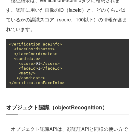
認証結果は、verificationFaceInfoタグに格納されま
す。認証に用いた画像のID（faceId）と、どのくらい似
ているかの認識スコア（score、100以下）の情報が含ま
れています。
<verificationFaceInfo>
<faceCoordinates>
</faceCoordinates>
<candidate>
<score>
91
</score>
<faceId>
1
</faceId>
<meta/>
</candidate>
</verificationFaceInfo>
オブジェクト認識（objectRecognition）
オブジェクト認識APIは、顔認証APIと同様の使い方で