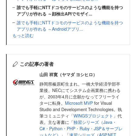
誰でも手軽にNTTドコモのサービスのような機能を持つ
アプリが作れる ～顔検出APIでモザイ...
誰でも手軽にNTTドコモのサービスのような機能を持つ
アプリが作れる ～Androidアプリ...
もっと読む
この記事の著者
山田 祥寛（ヤマダ ヨシヒロ）
静岡県榛原町生まれ。一橋大学経済学部卒
業後、NECにてシステム企画業務に携わる
が、2003年4月に念願かなってフリーライ
ターに転身。
Microsoft MVP
for Visual
Studio and Development Technologies。執
筆コミュニティ「
WINGSプロジェクト
」代
表。主な著書に「
独習シリーズ（Java・
C#・Python・PHP・Ruby・JSP＆サーブレ
ットなど）
」「
速習シリーズ（ASP.NET