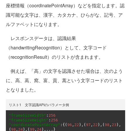
座標情報（coordinatePointArray）などを指定します。認
識可能な文字は、漢字、カタカナ、ひらがな、記号、ア
ルファベットになります。
レスポンスデータは、認識結果
（handwritingRecognition）として、文字コード
（recognitionResult）のリストが含まれます。
例えば、「高」の文字を認識させた場合は、次のよう
に、高、萵、窩、富、貢、蒿という文字コードのリスト
となりました。
リスト1 文字認識APIのパラメータ例
"frameSizeWidth"
:
256
"frameSizeHeight"
:
256
"coordinatePointArray"
:{(
96
,
22
),(
97
,
22
),(
98
,
23
),
(
98
,
24
),(
99
,
24
),...}