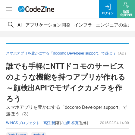
新規
ログイン
会員登録
AI
アプリケーション開発
インフラ
エンジニアの生き
スマホアプリを豊かにする「docomo Developer support」で遊ぼう
（AD）
誰でも手軽にNTTドコモのサービス
のような機能を持つアプリが作れる
～顔検出APIでモザイクカメラを作
ろう
スマホアプリを豊かにする「docomo Developer support」で
遊ぼう（3）
WINGSプロジェクト 高江 賢
[著] /
山田 祥寛
[監修]
2015/02/04 14:00
Web Service
Android