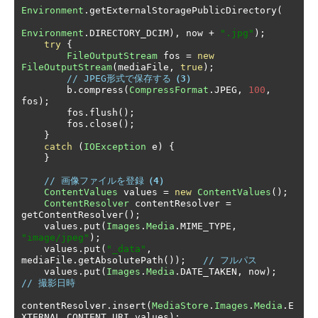
Environment
.
getExternalStoragePublicDirectory
(
Environment
.
DIRECTORY_DCIM
),
 now 
+
".jpg"
);
try
{
FileOutputStream
 fos 
=
new
FileOutputStream
(
mediaFile
,
true
);
// JPEG形式で保存する
（3）
        b
.
compress
(
CompressFormat
.
JPEG
,
100
,
fos
);
        fos
.
flush
();
        fos
.
close
();
}
catch
(
IOException
 e
)
{
}
// 画像ファイルを登録
（4）
ContentValues
 values 
=
new
ContentValues
();
ContentResolver
 contentResolver 
=
getContentResolver
();
    values
.
put
(
Images
.
Media
.
MIME_TYPE
,
"image/jpeg"
);
    values
.
put
(
"_data"
,
mediaFile
.
getAbsolutePath
());
// フルパス
    values
.
put
(
Images
.
Media
.
DATE_TAKEN
,
 now
);
// 撮影日時
contentResolver
.
insert
(
MediaStore
.
Images
.
Media
.
E
XTERNAL_CONTENT_URI
,
values
);