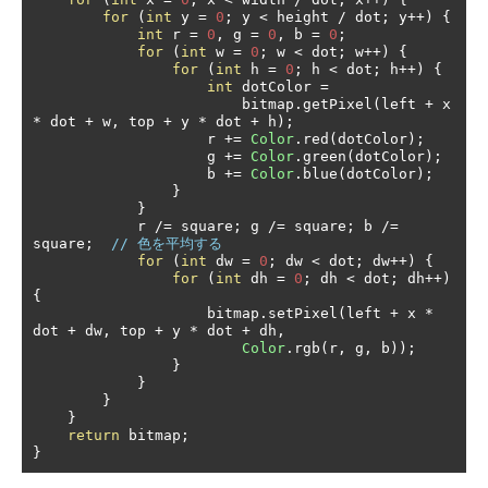
for
(
int
 y 
=
0
;
 y 
<
 height 
/
 dot
;
 y
++)
{
int
 r 
=
0
,
 g 
=
0
,
 b 
=
0
;
for
(
int
 w 
=
0
;
 w 
<
 dot
;
 w
++)
{
for
(
int
 h 
=
0
;
 h 
<
 dot
;
 h
++)
{
int
 dotColor 
=
                        bitmap
.
getPixel
(
left 
+
 x 
*
 dot 
+
 w
,
 top 
+
 y 
*
 dot 
+
 h
);
                    r 
+=
Color
.
red
(
dotColor
);
                    g 
+=
Color
.
green
(
dotColor
);
                    b 
+=
Color
.
blue
(
dotColor
);
}
}
            r 
/=
 square
;
 g 
/=
 square
;
 b 
/=
square
;
// 色を平均する
for
(
int
 dw 
=
0
;
 dw 
<
 dot
;
 dw
++)
{
for
(
int
 dh 
=
0
;
 dh 
<
 dot
;
 dh
++)
{
                    bitmap
.
setPixel
(
left 
+
 x 
*
dot 
+
 dw
,
 top 
+
 y 
*
 dot 
+
 dh
,
Color
.
rgb
(
r
,
 g
,
 b
));
}
}
}
}
return
 bitmap
;
}