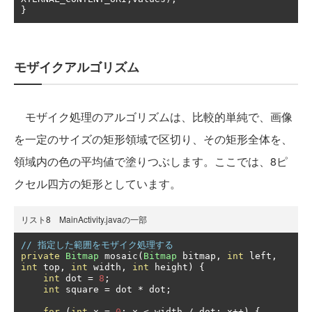
}
モザイクアルゴリズム
モザイク処理のアルゴリズムは、比較的単純で、画像
を一定のサイズの矩形領域で区切り、その矩形全体を、
領域内の色の平均値で塗りつぶします。ここでは、8ピ
クセル四方の矩形としています。
リスト8 MainActivity.javaの一部
// 指定した範囲をモザイク処理する
private
Bitmap
 mosaic
(
Bitmap
 bitmap
,
int
 left
,
int
 top
,
int
 width
,
int
 height
)
{
int
 dot 
=
8
;
int
 square 
=
 dot 
*
 dot
;
for
(
int
 x 
=
0
;
 x 
<
 width 
/
 dot
;
 x
++)
{