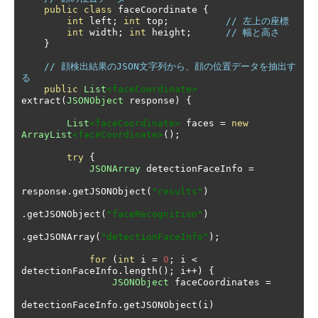
public
class
 faceCoordinate 
{
int
 left
;
int
 top
;
// 左上の座標
int
 width
;
int
 height
;
// 幅と高さ
}
// 顔検出結果のJSON文字列から、顔の位置データを抽出す
る
public
List
<faceCoordinate>
extract
(
JSONObject
 response
)
{
List
<faceCoordinate>
 faces 
=
new
ArrayList
<faceCoordinate>
();
try
{
JSONArray
 detectionFaceInfo 
=
response
.
getJSONObject
(
"results"
)
.
getJSONObject
(
"faceRecognition"
)
.
getJSONArray
(
"detectionFaceInfo"
);
for
(
int
 i 
=
0
;
 i 
<
detectionFaceInfo
.
length
();
 i
++)
{
JSONObject
 faceCoordinates 
=
detectionFaceInfo
.
getJSONObject
(
i
)