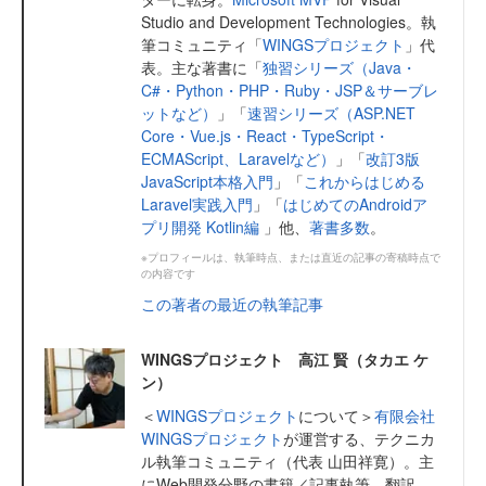
Studio and Development Technologies。執
筆コミュニティ「
WINGSプロジェクト
」代
表。主な著書に「
独習シリーズ（Java・
C#・Python・PHP・Ruby・JSP＆サーブレ
ットなど）
」「
速習シリーズ（ASP.NET
Core・Vue.js・React・TypeScript・
ECMAScript、Laravelなど）
」「
改訂3版
JavaScript本格入門
」「
これからはじめる
Laravel実践入門
」「
はじめてのAndroidア
プリ開発 Kotlin編
」他、
著書多数
。
※プロフィールは、執筆時点、または直近の記事の寄稿時点で
の内容です
この著者の最近の執筆記事
WINGSプロジェクト 高江 賢（タカエ ケ
ン）
＜
WINGSプロジェクト
について＞
有限会社
WINGSプロジェクト
が運営する、テクニカ
ル執筆コミュニティ（代表 山田祥寛）。主
にWeb開発分野の書籍／記事執筆、翻訳、