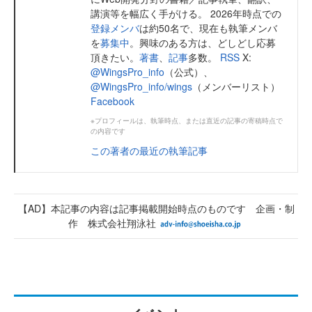
講演等を幅広く手がける。 2026年時点での
登録メンバ
は約50名で、現在も執筆メンバ
を
募集中
。興味のある方は、どしどし応募
頂きたい。
著書
、
記事
多数。
RSS
X:
@WingsPro_info
（公式）、
@WingsPro_info/wings
（メンバーリスト）
Facebook
※プロフィールは、執筆時点、または直近の記事の寄稿時点で
の内容です
この著者の最近の執筆記事
【AD】本記事の内容は記事掲載開始時点のものです 企画・制
作 株式会社翔泳社