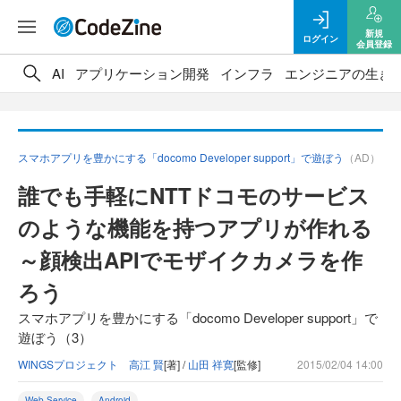
新規
ログイン
会員登録
AI
アプリケーション開発
インフラ
エンジニアの生き
スマホアプリを豊かにする「docomo Developer support」で遊ぼう
（AD）
誰でも手軽にNTTドコモのサービス
のような機能を持つアプリが作れる
～顔検出APIでモザイクカメラを作
ろう
スマホアプリを豊かにする「docomo Developer support」で
遊ぼう（3）
WINGSプロジェクト 高江 賢
[著] /
山田 祥寛
[監修]
2015/02/04 14:00
Web Service
Android