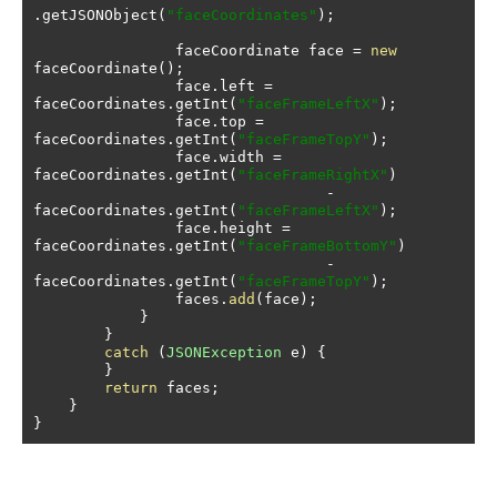
.
getJSONObject
(
"faceCoordinates"
);
                faceCoordinate face 
=
new
faceCoordinate
();
                face
.
left 
=
faceCoordinates
.
getInt
(
"faceFrameLeftX"
);
                face
.
top 
=
faceCoordinates
.
getInt
(
"faceFrameTopY"
);
                face
.
width 
=
faceCoordinates
.
getInt
(
"faceFrameRightX"
)
-
faceCoordinates
.
getInt
(
"faceFrameLeftX"
);
                face
.
height 
=
faceCoordinates
.
getInt
(
"faceFrameBottomY"
)
-
faceCoordinates
.
getInt
(
"faceFrameTopY"
);
                faces
.
add
(
face
);
}
}
catch
(
JSONException
 e
)
{
}
return
 faces
;
}
}