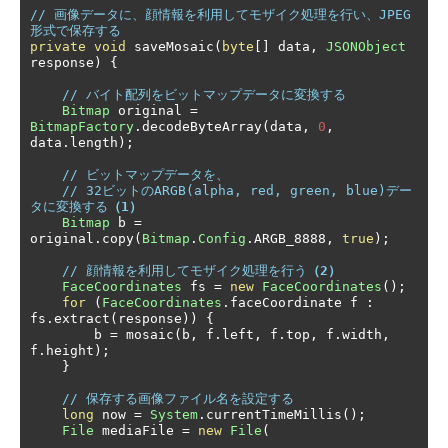
// 画像データに、顔情報を利用してモザイク処理を行い、JPEG
形式で保存する
private
void
 saveMosaic
(
byte
[]
 data
,
JSONObject
response
)
{
// バイト配列をビットマップデータに変換する
Bitmap
 original 
=
BitmapFactory
.
decodeByteArray
(
data
,
0
,
data
.
length
);
// ビットマップデータを、
// 32ビットのARGB(alpha, red, green, blue)デー
タに変換する
（1）
Bitmap
 b 
=
original
.
copy
(
Bitmap
.
Config
.
ARGB_8888
,
true
);
// 顔情報を利用してモザイク処理を行う
（2）
FaceCoordinates
 fs 
=
new
FaceCoordinates
();
for
(
FaceCoordinates
.
faceCoordinate f 
:
fs
.
extract
(
response
))
{
        b 
=
 mosaic
(
b
,
 f
.
left
,
 f
.
top
,
 f
.
width
,
f
.
height
);
}
// 保存する画像ファイル名を設定する
long
 now 
=
System
.
currentTimeMillis
();
File
 mediaFile 
=
new
File
(