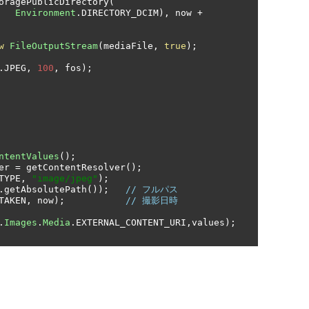
oragePublicDirectory
(
Environment
.
DIRECTORY_DCIM
),
 now 
+
w
FileOutputStream
(
mediaFile
,
true
);
.
JPEG
,
100
,
 fos
);
ntentValues
();
er 
=
 getContentResolver
();
TYPE
,
"image/jpeg"
);
.
getAbsolutePath
());
// フルパス
TAKEN
,
 now
);
// 撮影日時
.
Images
.
Media
.
EXTERNAL_CONTENT_URI
,
values
);