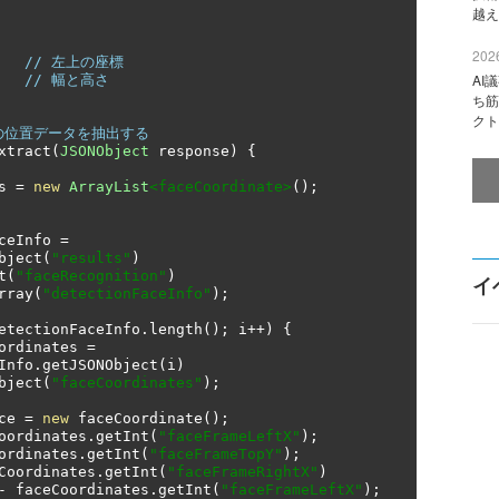
越え
2026
// 左上の座標
AI
// 幅と高さ
ち筋
クト
顔の位置データを抽出する
xtract
(
JSONObject
 response
)
{
s 
=
new
ArrayList
<faceCoordinate>
();
ceInfo 
=
bject
(
"results"
)
t
(
"faceRecognition"
)
イ
rray
(
"detectionFaceInfo"
);
etectionFaceInfo
.
length
();
 i
++)
{
ordinates 
=
nFaceInfo
.
getJSONObject
(
i
)
bject
(
"faceCoordinates"
);
face 
=
new
 faceCoordinate
();
oordinates
.
getInt
(
"faceFrameLeftX"
);
ordinates
.
getInt
(
"faceFrameTopY"
);
Coordinates
.
getInt
(
"faceFrameRightX"
)
-
 faceCoordinates
.
getInt
(
"faceFrameLeftX"
);