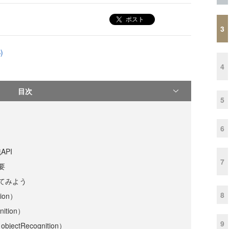
ポスト
3
)
4
目次
5
6
PI
7
要
してみよう
8
ion）
ition）
9
ctRecognition）