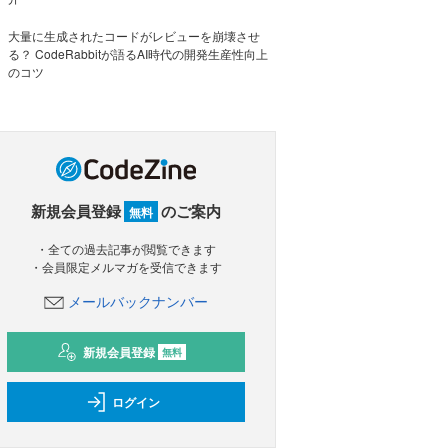
大量に生成されたコードがレビューを崩壊させ
る？ CodeRabbitが語るAI時代の開発生産性向上
のコツ
新規会員登録
のご案内
無料
・全ての過去記事が閲覧できます
・会員限定メルマガを受信できます
メールバックナンバー
新規会員登録
無料
ログイン