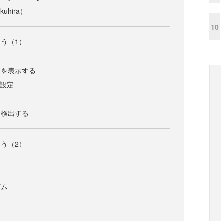
uhira）
10
う（1）
ーを表示する
の設定
を検出する
う（2）
ズム