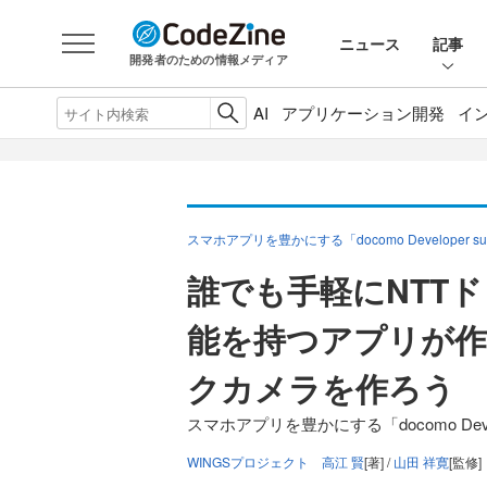
ニュース
記事
開発者のための情報メディア
AI
アプリケーション開発
イ
スマホアプリを豊かにする「docomo Developer s
誰でも手軽にNTT
能を持つアプリが作
クカメラを作ろう
スマホアプリを豊かにする「docomo Devel
WINGSプロジェクト 高江 賢
[著] /
山田 祥寛
[監修]