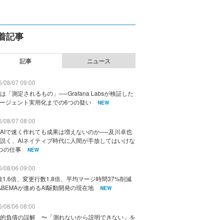
着記事
記事
ニュース
/08/07 09:00
は「測定されるもの」──Grafana Labsが検証した
エージェント実用化までの6つの疑い
NEW
/08/07 08:00
AIで速く作れても成果は増えないのか──及川卓也
説く、AIネイティブ時代に人間が手放してはいけな
つの仕事
NEW
/08/06 09:00
数1.6倍、変更行数1.8倍、平均マージ時間37%削減
ABEMAが進めるAI駆動開発の現在地
NEW
/08/06 08:00
的負債の誤解 〜「測れないから説明できない」を