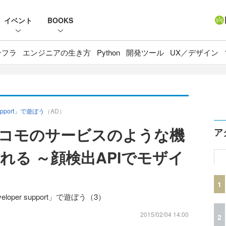
イベント
BOOKS
ンフラ
エンジニアの生き方
Python
開発ツール
UX／デザイン
upport」で遊ぼう
（AD）
ドコモのサービスのような機
ア
れる ～顔検出APIでモザイ
1
oper support」で遊ぼう（3）
2015/02/04 14:00
2