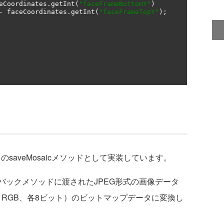
eCoordinates
.
getInt
(
"faceFrameBottomY"
)
-
 faceCoordinates
.
getInt
(
"faceFrameTopY"
);
ラスのsaveMosaicメソッドとして実装しています。
ックメソッドに渡されたJPEG形式の画像データ
、RGB、各8ビット）のビットマップデータに変換し