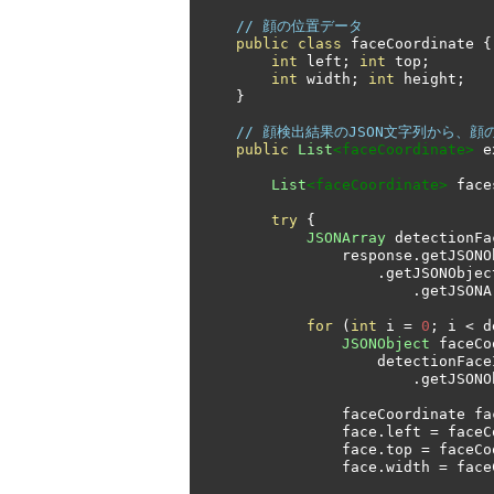
// 顔の位置データ
public
class
 faceCoordinate 
{
int
 left
;
int
 top
;
int
 width
;
int
 height
;
}
// 顔検出結果のJSON文字列から、
public
List
<faceCoordinate>
 e
List
<faceCoordinate>
 face
try
{
JSONArray
 detectionFa
                response
.
getJSONO
.
getJSONObjec
.
getJSONA
for
(
int
 i 
=
0
;
 i 
<
 d
JSONObject
 faceCo
                    detectio
.
getJSONO
                faceCoordinate 
                face
.
left 
=
 faceC
                face
.
top 
=
 faceCo
                face
.
width 
=
 face