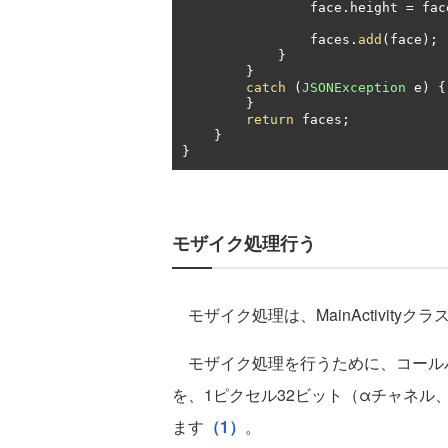
                face
.
height 
=
 fac
                faces
.
add
(
face
);
}
}
catch
(
JSONException
 e
)
{
}
return
 faces
;
}
}
モザイク処理行う
モザイク処理は、MainActivityク
モザイク処理を行うために、コールバ
を、1ピクセル32ビット（αチャネル
ます
（1）
。