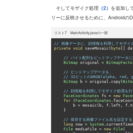
そしてモザイク処理
（2）
を追加して
リーに反映させるために、Androidの
リスト7 MainActivity.javaの一部
// 画像データに、顔情報を利用してモザイ
private
void
 saveMosaic
(
byte
[]
 da
// バイト配列をビットマップデータ
Bitmap
 original 
=
BitmapFacto
// ビットマップデータを、
// 32ビットのARGB(alpha, red,
Bitmap
 b 
=
 original
.
copy
(
Bitm
// 顔情報を利用してモザイク処理を行
FaceCoordinates
 fs 
=
new
Face
for
(
FaceCoordinates
.
faceCoor
        b 
=
 mosaic
(
b
,
 f
.
left
,
 f
.
t
}
// 保存する画像ファイル名を設定する
long
 now 
=
System
.
currentTime
File
 mediaFile 
=
new
File
(