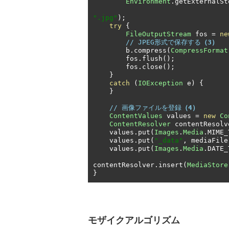
Environment
.
getExternalSt
".jpg"
);
try
{
FileOutputStream
 fos 
=
ne
// JPEG形式で保存する
（3）
        b
.
compress
(
CompressFormat
        fos
.
flush
();
        fos
.
close
();
}
catch
(
IOException
 e
)
{
}
// 画像ファイルを登録
（4）
ContentValues
 values 
=
new
Co
ContentResolver
 contentResolv
    values
.
put
(
Images
.
Media
.
MIME_
    values
.
put
(
"_data"
,
 mediaFile
    values
.
put
(
Images
.
Media
.
DATE_
contentResolver
.
insert
(
MediaStore
}
モザイクアルゴリズム