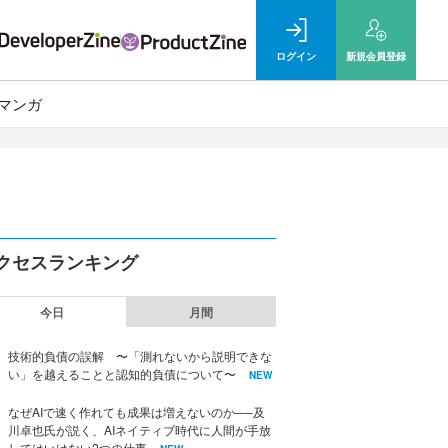
ログイン
新規
会員登録
マンガ
クセスランキング
今日
月間
技術的負債の誤解 〜「測れないから説明できな
い」を越えることと認知的負債について〜
NEW
なぜAIで速く作れても成果は増えないのか──及
川卓也氏が説く、AIネイティブ時代に人間が手放
してはいけない2つの仕事