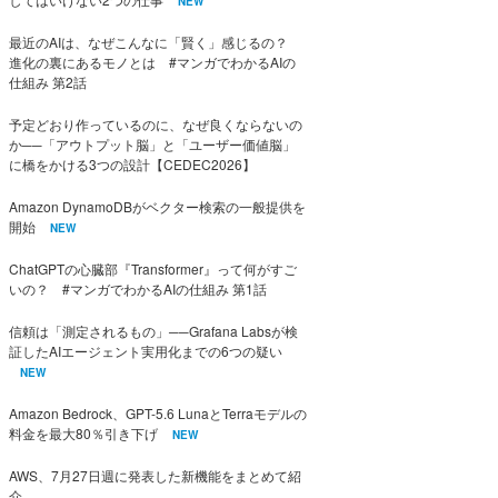
NEW
最近のAIは、なぜこんなに「賢く」感じるの？
進化の裏にあるモノとは #マンガでわかるAIの
仕組み 第2話
予定どおり作っているのに、なぜ良くならないの
か──「アウトプット脳」と「ユーザー価値脳」
に橋をかける3つの設計【CEDEC2026】
Amazon DynamoDBがベクター検索の一般提供を
開始
NEW
ChatGPTの心臓部『Transformer』って何がすご
いの？ #マンガでわかるAIの仕組み 第1話
信頼は「測定されるもの」──Grafana Labsが検
証したAIエージェント実用化までの6つの疑い
NEW
Amazon Bedrock、GPT-5.6 LunaとTerraモデルの
料金を最大80％引き下げ
NEW
AWS、7月27日週に発表した新機能をまとめて紹
介