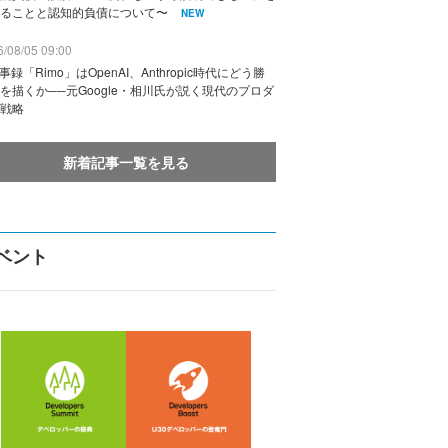
ることと認知的負債について〜
NEW
/08/05 09:00
議事録「Rimo」はOpenAI、Anthropic時代にどう勝
を描くか──元Google・相川氏が説く現代のプロダ
戦略
新着記事一覧を見る
ベント