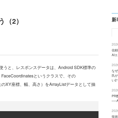
う（2）
新
2026
信頼
AI
2026
Clientを使うと、レスポンスデータは、Android SDK標準の
なぜ
aceCoordinatesというクラスで、その
氏が
い2
上のXY座標、幅、高さ）をArrayListデータとして抽
2026
PR
──
2026
技術