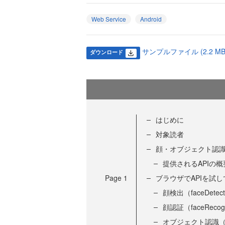
Web Service
Android
サンプルファイル (2.2 MB
ダウンロード
はじめに
対象読者
顔・オブジェクト認識A
提供されるAPIの概
Page
1
ブラウザでAPIを試
顔検出（faceDetect
顔認証（faceRecogn
オブジェクト認識（obje