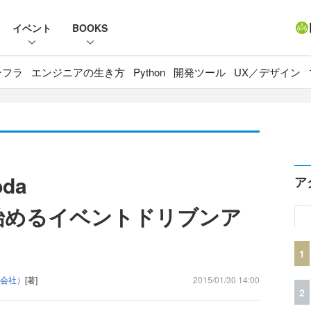
イベント
BOOKS
ンフラ
エンジニアの生き方
Python
開発ツール
UX／デザイン
da
ア
aで始めるイベントドリブンア
1
式会社）
[著]
2015/01/30 14:00
2