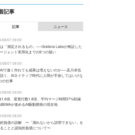
着記事
記事
ニュース
/08/07 09:00
は「測定されるもの」──Grafana Labsが検証した
エージェント実用化までの6つの疑い
/08/07 08:00
AIで速く作れても成果は増えないのか──及川卓也
説く、AIネイティブ時代に人間が手放してはいけな
つの仕事
/08/06 09:00
数1.6倍、変更行数1.8倍、平均マージ時間37%削減
ABEMAが進めるAI駆動開発の現在地
/08/06 08:00
的負債の誤解 〜「測れないから説明できない」を
ることと認知的負債について〜