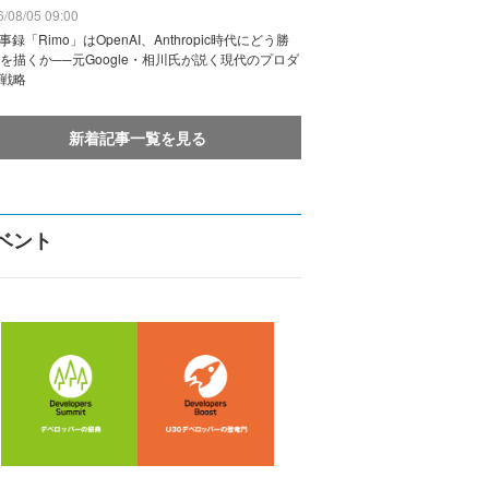
/08/05 09:00
議事録「Rimo」はOpenAI、Anthropic時代にどう勝
を描くか──元Google・相川氏が説く現代のプロダ
戦略
新着記事一覧を見る
ベント