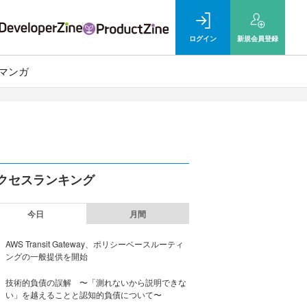
ログイン
新規
会員登録
マンガ
クセスランキング
今日
月間
AWS Transit Gateway、ポリシーベースルーティ
ングの一般提供を開始
技術的負債の誤解 〜「測れないから説明できな
い」を越えることと認知的負債について〜