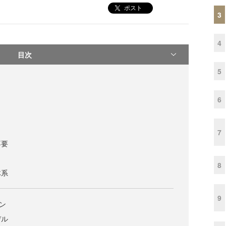
ポスト
3
4
目次
5
6
7
不要
8
体系
9
ョン
デル