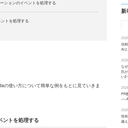
ケーションのイベントを処理する
新
3イベントを処理する
2026
信頼
AI
2026
なぜ
氏が
い2
bdaの使い方について簡単な例をもとに見ていきま
2026
PR
──
2026
技術
ベントを処理する
越え