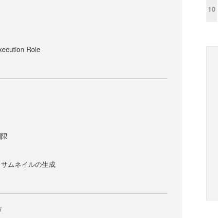
10
xecution Role
制限
、サムネイルの生成
方