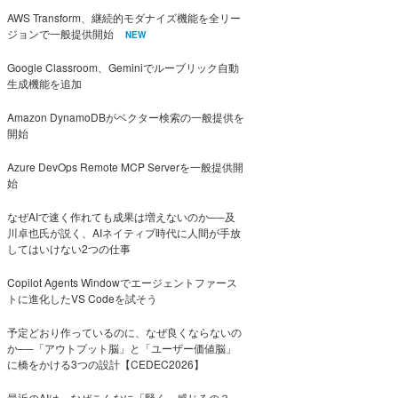
AWS Transform、継続的モダナイズ機能を全リー
ジョンで一般提供開始
NEW
Google Classroom、Geminiでルーブリック自動
生成機能を追加
Amazon DynamoDBがベクター検索の一般提供を
開始
Azure DevOps Remote MCP Serverを一般提供開
始
なぜAIで速く作れても成果は増えないのか──及
川卓也氏が説く、AIネイティブ時代に人間が手放
してはいけない2つの仕事
Copilot Agents Windowでエージェントファース
トに進化したVS Codeを試そう
予定どおり作っているのに、なぜ良くならないの
か──「アウトプット脳」と「ユーザー価値脳」
に橋をかける3つの設計【CEDEC2026】
最近のAIは、なぜこんなに「賢く」感じるの？