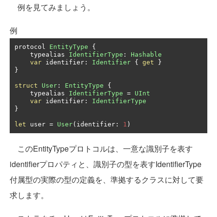
例を見てみましょう。
例
protocol 
EntityType
{
    typealias 
IdentifierType
:
Hashable
var
 identifier
:
Identifier
{
get
}
}
struct
User
:
EntityType
{
    typealias 
IdentifierType
=
UInt
var
 identifier
:
IdentifierType
}
let
 user 
=
User
(
identifier
:
1
)
このEntityTypeプロトコルは、一意な識別子を表す
identifierプロパティと、識別子の型を表すIdentifierType
付属型の実際の型の定義を、準拠するクラスに対して要
求します。