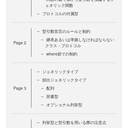
ェネリック関数
プロトコルの付属型
型引数宣言のルールと制約
継承あるいは準拠しなければならない
Page
2
クラス・プロトコル
where節での制約
ジェネリックタイプ
頻出ジェネリックタイプ
Page
3
配列
辞書型
オプショナル列挙型
列挙型と型引数を用いる際の注意点