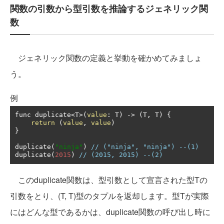
関数の引数から型引数を推論するジェネリック関
数
ジェネリック関数の定義と挙動を確かめてみましょ
う。
例
func duplicate
<
T
>(
value
:
 T
)
->
(
T
,
 T
)
{
return
(
value
,
value
)
}
duplicate
(
"ninja"
)
// ("ninja", "ninja") --(1)
duplicate
(
2015
)
// (2015, 2015) --(2)
このduplicate関数は、型引数として宣言された型Tの
引数をとり、(T, T)型のタプルを返却します。型Tが実際
にはどんな型であるかは、duplicate関数の呼び出し時に