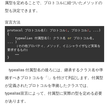
属型を定めることで、プロトコルに紐づいたメソッドの
型も決定できます。
宣言方法
protocol 
プロトコル名(:
プロトコル
1
,
プロトコル
2
,
...)
{
    typealias 
付属型名(:
クラス名
or
プロトコル名,
...
)
（その他プロパティ、メソッド、イニシャライザなど実装を
要求するもの）
……
}
typealias 付属型名の後ろには、継承するクラス名や準
拠すべきプロトコルを「:」を付けて列記します。付属型
が定義されたプロトコルを準拠したクラスでは、
typealias宣言によって、付属型に実際の型を定める必要
があります。