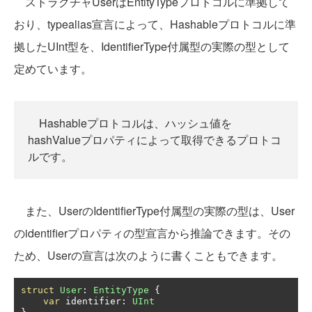
ストラクチャUserはEntityTypeプロトコルに準拠して
おり、typealias宣言によって、Hashableプロトコルに準
拠したUInt型を、IdentifierType付属型の実際の型として
定めています。
Hashableプロトコルは、ハッシュ値を
hashValueプロパティによって取得できるプロトコ
ルです。
また、UserのIdentifierType付属型の実際の型は、User
のidentifierプロパティの型宣言から推論できます。その
ため、Userの宣言は次のように書くこともできます。
struct
User
:
EntityType
{
var
 identifier
:
UInt