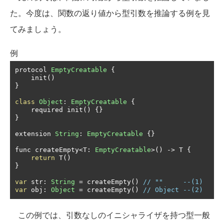
た。今度は、関数の返り値から型引数を推論する例を見
てみましょう。
例
protocol 
EmptyCreatable
{
    init
()
}
class
Object
:
EmptyCreatable
{
    required init
()
{}
}
extension 
String
:
EmptyCreatable
{}
func createEmpty
<
T
:
EmptyCreatable
>()
->
 T 
{
return
 T
()
}
var
 str
:
String
=
 createEmpty
()
// ""     --(1)
var
 obj
:
Object
=
 createEmpty
()
// Object --(2)
この例では、引数なしのイニシャライザを持つ型一般