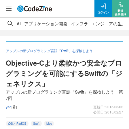
新規
ログイン
会員登録
AI
アプリケーション開発
インフラ
エンジニアの生き
アップルの新プログラミング言語「Swift」を探検しよう
Objective-Cより柔軟かつ安全なプロ
グラミングを可能にするSwiftの「ジ
ェネリクス」
アップルの新プログラミング言語「Swift」を探検しよう 第
7回
yad
[著]
更新日: 2015/03/02
公開日: 2015/02/27
iOS／iPadOS
Swift
Mac