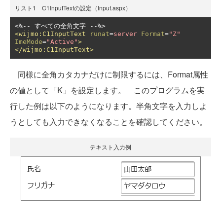
リスト1 C1InputTextの設定（Input.aspx）
<%--
すべての全角文字
--
<wijmo:C1InputText
runat
=
server
Format
=
"Z"
ImeMode
=
"Active"
>
</wijmo:C1InputText>
同様に全角カタカナだけに制限するには、Format属性
の値として「K」を設定します。 このプログラムを実
行した例は以下のようになります。半角文字を入力しよ
うとしても入力できなくなることを確認してください。
テキスト入力例