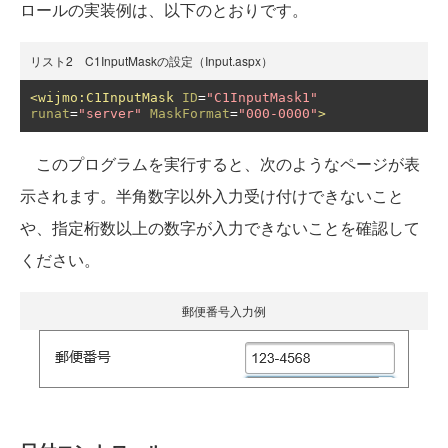
ロールの実装例は、以下のとおりです。
リスト2 C1InputMaskの設定（Input.aspx）
<wijmo:C1InputMask
ID
=
"C1InputMask1"
runat
=
"server"
MaskFormat
=
"000-0000"
>
このプログラムを実行すると、次のようなページが表
示されます。半角数字以外入力受け付けできないこと
や、指定桁数以上の数字が入力できないことを確認して
ください。
郵便番号入力例