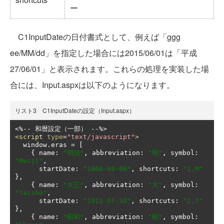
ー
C1InputDateの日付書式として、例えば「ggg
ee/MM/dd」を指定した場合には2015/06/01は「平成
27/06/01」と表示されます。これらの処理を実装した場
合には、Input.aspxは以下のようになります。
リスト3 C1InputDateの設定（Input.aspx）
<%--
和暦設定（一部）
--
<script
type
=
"text/javascript"
>
  window
.
eras 
=
[
{
 name
:
"明治"
,
 abbreviation
:
"明"
,
 symbol
:
"Meiji"
,
      startDate
:
"1868-09-08"
,
 shortcuts
:
"1,M"
},
{
 name
:
"大正"
,
 abbreviation
:
"大"
,
 symbol
:
"Taisho"
,
      startDate
:
"1912-07-30"
,
 shortcuts
:
"2,T"
},
{
 name
:
"昭和"
,
 abbreviation
:
"昭"
,
 symbol
: