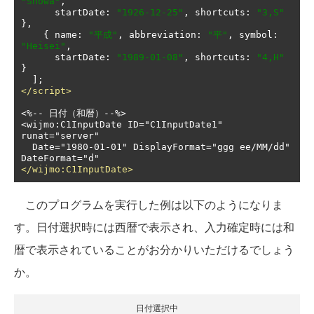
"Showa"
,
      startDate
:
"1926-12-25"
,
 shortcuts
:
"3,S"
},
{
 name
:
"平成"
,
 abbreviation
:
"平"
,
 symbol
:
"Heisei"
,
      startDate
:
"1989-01-08"
,
 shortcuts
:
"4,H"
}
];
</script>
<%--
日付（和暦）--
%>

<wijmo:C1InputDate ID="C1InputDate1" 
runat="server"

  Date="1980-01-01" DisplayFormat="ggg ee/MM/dd" 
</wijmo:C1InputDate>
このプログラムを実行した例は以下のようになりま
す。日付選択時には西暦で表示され、入力確定時には和
暦で表示されていることがお分かりいただけるでしょう
か。
日付選択中