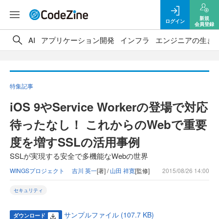
新規
ログイン
会員登録
AI
アプリケーション開発
インフラ
エンジニアの生き
特集記事
iOS 9やService Workerの登場で対応
待ったなし！ これからのWebで重要
度を増すSSLの活用事例
SSLが実現する安全で多機能なWebの世界
WINGSプロジェクト 吉川 英一
[著] /
山田 祥寛
[監修]
2015/08/26 14:00
セキュリティ
サンプルファイル (107.7 KB)
ダウンロード