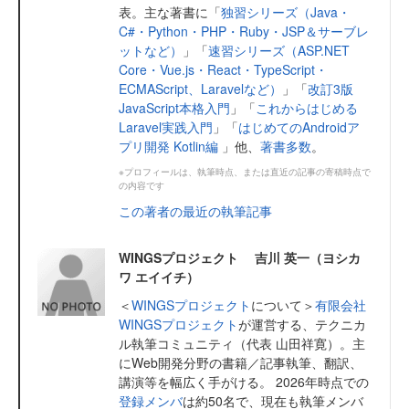
表。主な著書に「
独習シリーズ（Java・
C#・Python・PHP・Ruby・JSP＆サーブレ
ットなど）
」「
速習シリーズ（ASP.NET
Core・Vue.js・React・TypeScript・
ECMAScript、Laravelなど）
」「
改訂3版
JavaScript本格入門
」「
これからはじめる
Laravel実践入門
」「
はじめてのAndroidア
プリ開発 Kotlin編
」他、
著書多数
。
※プロフィールは、執筆時点、または直近の記事の寄稿時点で
の内容です
この著者の最近の執筆記事
WINGSプロジェクト 吉川 英一（ヨシカ
ワ エイイチ）
＜
WINGSプロジェクト
について＞
有限会社
WINGSプロジェクト
が運営する、テクニカ
ル執筆コミュニティ（代表 山田祥寛）。主
にWeb開発分野の書籍／記事執筆、翻訳、
講演等を幅広く手がける。 2026年時点での
登録メンバ
は約50名で、現在も執筆メンバ