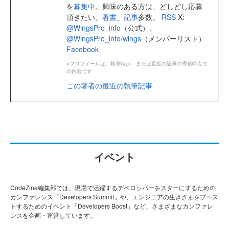
を
募集中
。興味のある方は、どしどし応募
頂きたい。
著書
、
記事
多数。
RSS
X:
@WingsPro_info
（公式）、
@WingsPro_info/wings
（メンバーリスト）
Facebook
※プロフィールは、執筆時点、または直近の記事の寄稿時点で
の内容です
この著者の最近の執筆記事
イベント
CodeZine編集部では、現場で活躍するデベロッパーをスターにするための
カンファレンス「Developers Summit」や、エンジニアの生きざまをブース
トするためのイベント「Developers Boost」など、さまざまなカンファレ
ンスを企画・運営しています。