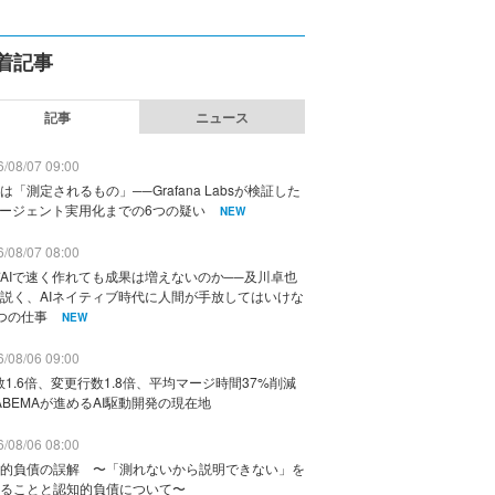
着記事
記事
ニュース
/08/07 09:00
は「測定されるもの」──Grafana Labsが検証した
エージェント実用化までの6つの疑い
NEW
/08/07 08:00
AIで速く作れても成果は増えないのか──及川卓也
説く、AIネイティブ時代に人間が手放してはいけな
つの仕事
NEW
/08/06 09:00
数1.6倍、変更行数1.8倍、平均マージ時間37%削減
ABEMAが進めるAI駆動開発の現在地
/08/06 08:00
的負債の誤解 〜「測れないから説明できない」を
ることと認知的負債について〜