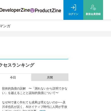
ログイン
新規
会員登録
マンガ
クセスランキング
今日
月間
技術的負債の誤解 〜「測れないから説明できな
い」を越えることと認知的負債について〜
なぜAIで速く作れても成果は増えないのか──及
川卓也氏が説く、AIネイティブ時代に人間が手放
してはいけない2つの仕事