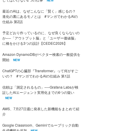
NEW
最近のAIは、なぜこんなに「賢く」感じるの？
進化の裏にあるモノとは #マンガでわかるAIの
仕組み 第2話
予定どおり作っているのに、なぜ良くならないの
か──「アウトプット脳」と「ユーザー価値脳」
に橋をかける3つの設計【CEDEC2026】
Amazon DynamoDBがベクター検索の一般提供を
開始
NEW
ChatGPTの心臓部『Transformer』って何がすご
いの？ #マンガでわかるAIの仕組み 第1話
信頼は「測定されるもの」──Grafana Labsが検
証したAIエージェント実用化までの6つの疑い
NEW
AWS、7月27日週に発表した新機能をまとめて紹
介
Google Classroom、Geminiでルーブリック自動
生成機能を追加
NEW