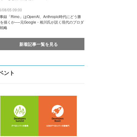
/08/05 09:00
議事録「Rimo」はOpenAI、Anthropic時代にどう勝
を描くか──元Google・相川氏が説く現代のプロダ
戦略
新着記事一覧を見る
ベント