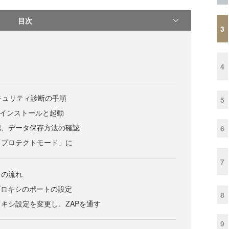
目次
3
4
セキュリティ診断の手順
5
ZAPのインストールと起動
確認、データ保存方法の確認
6
は「プロテクトモード」に
7
タの流れ
カルプロキシのポートの設定
8
プロキシ設定を変更し、ZAPを通す
9