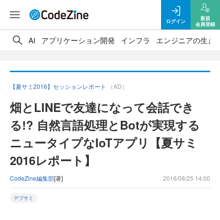
新規
ログイン
会員登録
AI
アプリケーション開発
インフラ
エンジニアの生き
【夏サミ2016】セッションレポート
（AD）
畑とLINEで友達になって会話でき
る!? 自然言語処理とBotが実現する
ニュータイプなIoTアプリ【夏サミ
2016レポート】
CodeZine編集部
[著]
2016/08/25 14:00
デブサミ