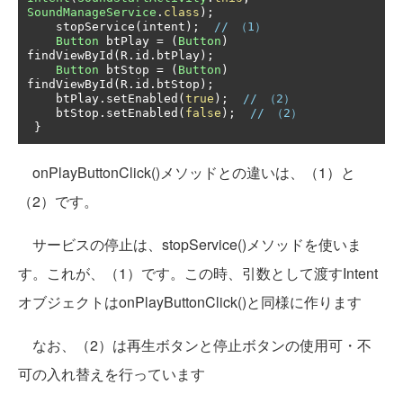
SoundManageService
.
class
);
    stopService
(
intent
);
// （1）
Button
 btPlay 
=
(
Button
)
findViewById
(
R
.
id
.
btPlay
);
Button
 btStop 
=
(
Button
)
findViewById
(
R
.
id
.
btStop
);
    btPlay
.
setEnabled
(
true
);
// （2）
    btStop
.
setEnabled
(
false
);
// （2）
}
onPlayButtonClick()メソッドとの違いは、（1）と
（2）です。
サービスの停止は、stopService()メソッドを使いま
す。これが、（1）です。この時、引数として渡すIntent
オブジェクトはonPlayButtonClick()と同様に作ります
なお、（2）は再生ボタンと停止ボタンの使用可・不
可の入れ替えを行っています