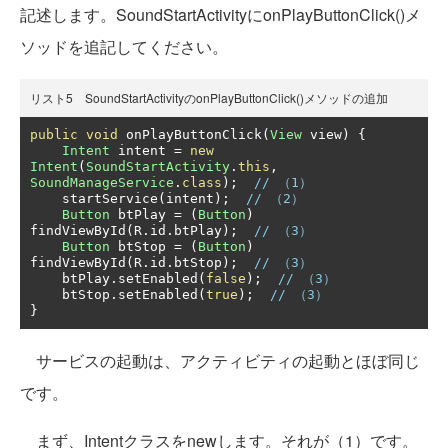
記述します。SoundStartActivityにonPlayButtonClick()メ
ソッドを追記してください。
リスト5 SoundStartActivityのonPlayButtonClick()メソッドの追加
public
void
 onPlayButtonClick
(
View
 view
)
{
Intent
 intent 
=
new
Intent
(
SoundStartActivity
.
this
,
SoundManageService
.
class
);
// （1）
    startService
(
intent
);
// （2）
Button
 btPlay 
=
(
Button
)
findViewById
(
R
.
id
.
btPlay
);
// （3）
Button
 btStop 
=
(
Button
)
findViewById
(
R
.
id
.
btStop
);
// （3）
    btPlay
.
setEnabled
(
false
);
// （3）
    btStop
.
setEnabled
(
true
);
// （3）
}
サービスの起動は、アクティビティの起動とほぼ同じ
です。
まず、Intentクラスをnewします。それが（1）です。