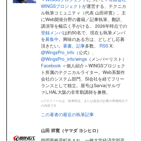
WINGSプロジェクト
が運営する、テクニカ
ル執筆コミュニティ（代表 山田祥寛）。主
にWeb開発分野の書籍／記事執筆、翻訳、
講演等を幅広く手がける。 2026年時点での
登録メンバ
は約50名で、現在も執筆メンバ
を
募集中
。興味のある方は、どしどし応募
頂きたい。
著書
、
記事
多数。
RSS
X:
@WingsPro_info
（公式）、
@WingsPro_info/wings
（メンバーリスト）
Facebook
＜個人紹介＞WINGSプロジェク
ト所属のテクニカルライター。Web系製作
会社のシステム部門、SI会社を経てフリー
ランスとして独立。屋号はSarva(サルヴ
ァ)｡HAL大阪の非常勤講師を兼務。
※プロフィールは、執筆時点、または直近の記事の寄稿時点で
の内容です
この著者の最近の執筆記事
山田 祥寛（ヤマダ ヨシヒロ）
静岡県榛原町生まれ。一橋大学経済学部卒