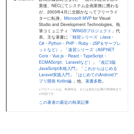
業後、NECにてシステム企画業務に携わる
が、2003年4月に念願かなってフリーライ
ターに転身。
Microsoft MVP
for Visual
Studio and Development Technologies。執
筆コミュニティ「
WINGSプロジェクト
」代
表。主な著書に「
独習シリーズ（Java・
C#・Python・PHP・Ruby・JSP＆サーブレ
ットなど）
」「
速習シリーズ（ASP.NET
Core・Vue.js・React・TypeScript・
ECMAScript、Laravelなど）
」「
改訂3版
JavaScript本格入門
」「
これからはじめる
Laravel実践入門
」「
はじめてのAndroidア
プリ開発 Kotlin編
」他、
著書多数
。
※プロフィールは、執筆時点、または直近の記事の寄稿時点で
の内容です
この著者の最近の執筆記事