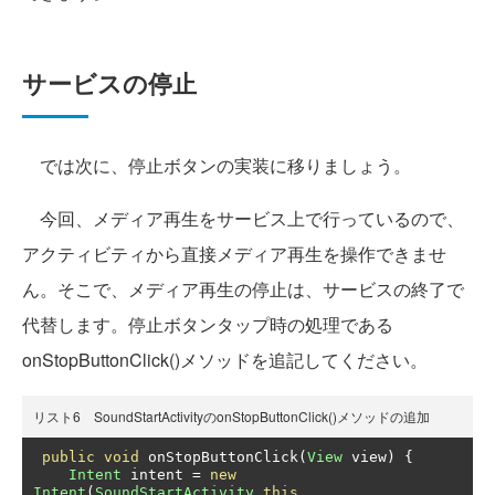
サービスの停止
では次に、停止ボタンの実装に移りましょう。
今回、メディア再生をサービス上で行っているので、
アクティビティから直接メディア再生を操作できませ
ん。そこで、メディア再生の停止は、サービスの終了で
代替します。停止ボタンタップ時の処理である
onStopButtonClick()メソッドを追記してください。
リスト6 SoundStartActivityのonStopButtonClick()メソッドの追加
public
void
 onStopButtonClick
(
View
 view
)
{
Intent
 intent 
=
new
Intent
(
SoundStartActivity
.
this
,