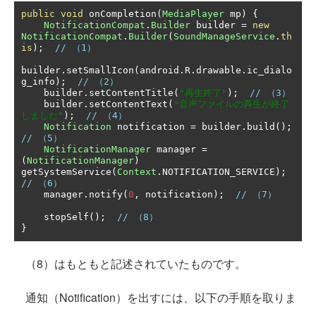
public
void
 onCompletion
(
MediaPlayer
 mp
)
{
NotificationCompat
.
Builder
 builder 
=
new
NotificationCompat
.
Builder
(
SoundManageService
.
th
is
);
// （1）
builder
.
setSmallIcon
(
android
.
R
.
drawable
.
ic_dialo
g_info
);
// （2）
    builder
.
setContentTitle
(
"再生終了"
);
// （3）
    builder
.
setContentText
(
"音声ファイルの再生が終了
しました"
);
// （4）
Notification
 notification 
=
 builder
.
build
();
// （5）
NotificationManager
 manager 
=
(
NotificationManager
)
getSystemService
(
Context
.
NOTIFICATION_SERVICE
);
// （6）
    manager
.
notify
(
0
,
 notification
);
// （7）
    stopSelf
();
// （8）
}
（8）はもともと記述されていたものです。
通知（Notification）を出すには、以下の手順を取りま