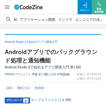
新規
ログイン
会員登録
AI
アプリケーション開発
インフラ
エンジニアの生き
Android Studio 2で始めるアプリ開発入門
Androidアプリでのバックグラウン
ド処理と通知機能
Android Studio 2で始めるアプリ開発入門 第13回
WINGSプロジェクト 齊藤 新三
[著] /
山田 祥寛
[監修]
更新日: 2018/05/23
公開日: 2016/12/20
Java
開発ツール
Android
サンプルファイル (1.6 MB)
ダウンロード