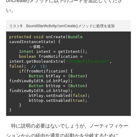
onCreate()メソッドに以下のコードを追記してくださ
い。
リスト9 SoundStartActivityのonCreate()メソッドに処理を追加
protected
void
 onCreate
(
Bundle
savedInstanceState
)
{
～省略～
Intent
 intent 
=
 getIntent
();
boolean
 fromNotification 
=
intent
.
getBooleanExtra
(
"fromNotification"
,
false
);
// （1）
if
(
fromNotification
)
{
Button
 btPlay 
=
(
Button
)
findViewById
(
R
.
id
.
btPlay
);
Button
 btStop 
=
(
Button
)
findViewById
(
R
.
id
.
btStop
);
        btPlay
.
setEnabled
(
false
);
        btStop
.
setEnabled
(
true
);
}
}
特に説明の必要はないでしょうが、ノーティフィケー
ションからの経由か通常の起動かを分岐するために、