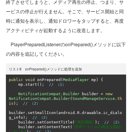
終了させてしまうと、メディア再生の停止、つまり、サ
ービスの停止が行えません。そこで、サービス開始と同
時に通知を表示し、通知ドロワーをタップすると、再度
アクティビティが起動するように改造します。
PlayerPreparedListenerのonPrepared()メソッドに以下
の内容を追記してください。
リスト8 onPrepared()メソッドに処理を追加
public
void
 onPrepared
(
MediaPlayer
 mp
)
{
    mp
.
start
();
// （1）
NotificationCompat
.
Builder
 builder 
=
new
NotificationCompat
.
Builder
(
SoundManageService
.
th
is
);
// （2）
builder
.
setSmallIcon
(
android
.
R
.
drawable
.
ic_dialo
g_info
);
// （2）
    builder
.
setContentTitle
(
"再生開始"
);
// （2）
    builder
.
setContentText
(
"音声ファイルの再生を開始
しました"
);
// （2）