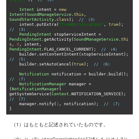
Intent
 intent 
=
new
Intent
(
SoundManageService
.
this
,
SoundStartActivity
.
class
);
// （3）
    intent
.
putExtra
(
"fromNotification"
,
true
);
// （3）
PendingIntent
 stopServiceIntent 
=
PendingIntent
.
getActivity
(
SoundManageService
.
thi
s
,
0
,
 intent
,
PendingIntent
.
FLAG_CANCEL_CURRENT
);
// （4）
    builder
.
setContentIntent
(
stopServiceIntent
);
// （5）
    builder
.
setAutoCancel
(
true
);
// （6）
Notification
 notification 
=
 builder
.
build
();
// （7）
NotificationManager
 manager 
=
(
NotificationManager
)
getSystemService
(
Context
.
NOTIFICATION_SERVICE
);
// （7）
    manager
.
notify
(
1
,
 notification
);
// （7）
}
（1）はもともと記述されていたものです。