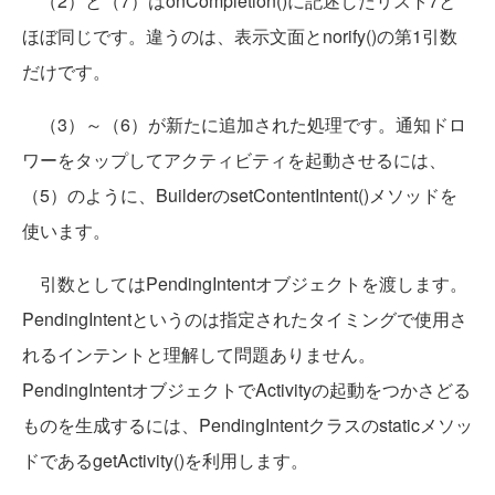
（2）と（7）はonCompletion()に記述したリスト7と
ほぼ同じです。違うのは、表示文面とnorify()の第1引数
だけです。
（3）～（6）が新たに追加された処理です。通知ドロ
ワーをタップしてアクティビティを起動させるには、
（5）のように、BuilderのsetContentIntent()メソッドを
使います。
引数としてはPendingIntentオブジェクトを渡します。
PendingIntentというのは指定されたタイミングで使用さ
れるインテントと理解して問題ありません。
PendingIntentオブジェクトでActivityの起動をつかさどる
ものを生成するには、PendingIntentクラスのstaticメソッ
ドであるgetActivity()を利用します。