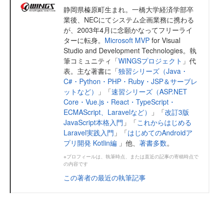
静岡県榛原町生まれ。一橋大学経済学部卒
業後、NECにてシステム企画業務に携わる
が、2003年4月に念願かなってフリーライ
ターに転身。
Microsoft MVP
for Visual
Studio and Development Technologies。執
筆コミュニティ「
WINGSプロジェクト
」代
表。主な著書に「
独習シリーズ（Java・
C#・Python・PHP・Ruby・JSP＆サーブレ
ットなど）
」「
速習シリーズ（ASP.NET
Core・Vue.js・React・TypeScript・
ECMAScript、Laravelなど）
」「
改訂3版
JavaScript本格入門
」「
これからはじめる
Laravel実践入門
」「
はじめてのAndroidア
プリ開発 Kotlin編
」他、
著書多数
。
※プロフィールは、執筆時点、または直近の記事の寄稿時点で
の内容です
この著者の最近の執筆記事