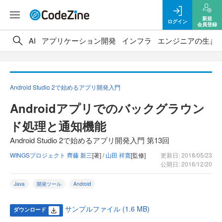
新規
ログイン
会員登録
AI
アプリケーション開発
インフラ
エンジニアの生き
Android Studio 2で始めるアプリ開発入門
Androidアプリでのバックグラウン
ド処理と通知機能
Android Studio 2で始めるアプリ開発入門 第13回
WINGSプロジェクト 齊藤 新三
[著] /
山田 祥寛
[監修]
更新日: 2018/05/23
公開日: 2016/12/20
Java
開発ツール
Android
サンプルファイル (1.6 MB)
ダウンロード