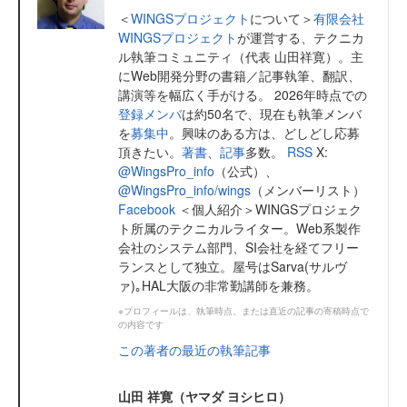
＜
WINGSプロジェクト
について＞
有限会社
WINGSプロジェクト
が運営する、テクニカ
ル執筆コミュニティ（代表 山田祥寛）。主
にWeb開発分野の書籍／記事執筆、翻訳、
講演等を幅広く手がける。 2026年時点での
登録メンバ
は約50名で、現在も執筆メンバ
を
募集中
。興味のある方は、どしどし応募
頂きたい。
著書
、
記事
多数。
RSS
X:
@WingsPro_info
（公式）、
@WingsPro_info/wings
（メンバーリスト）
Facebook
＜個人紹介＞WINGSプロジェク
ト所属のテクニカルライター。Web系製作
会社のシステム部門、SI会社を経てフリー
ランスとして独立。屋号はSarva(サルヴ
ァ)｡HAL大阪の非常勤講師を兼務。
※プロフィールは、執筆時点、または直近の記事の寄稿時点で
の内容です
この著者の最近の執筆記事
山田 祥寛（ヤマダ ヨシヒロ）