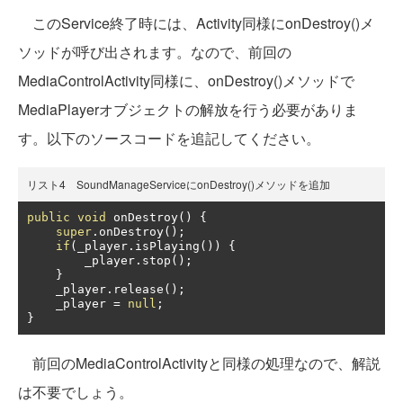
このService終了時には、Activity同様にonDestroy()メ
ソッドが呼び出されます。なので、前回の
MediaControlActivity同様に、onDestroy()メソッドで
MediaPlayerオブジェクトの解放を行う必要がありま
す。以下のソースコードを追記してください。
リスト4 SoundManageServiceにonDestroy()メソッドを追加
public
void
 onDestroy
()
{
super
.
onDestroy
();
if
(
_player
.
isPlaying
())
{
        _player
.
stop
();
}
    _player
.
release
();
    _player 
=
null
;
}
前回のMediaControlActivityと同様の処理なので、解説
は不要でしょう。