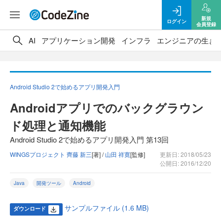
新規
ログイン
会員登録
AI
アプリケーション開発
インフラ
エンジニアの生き
Android Studio 2で始めるアプリ開発入門
Androidアプリでのバックグラウン
ド処理と通知機能
Android Studio 2で始めるアプリ開発入門 第13回
WINGSプロジェクト 齊藤 新三
[著] /
山田 祥寛
[監修]
更新日: 2018/05/23
公開日: 2016/12/20
Java
開発ツール
Android
サンプルファイル (1.6 MB)
ダウンロード