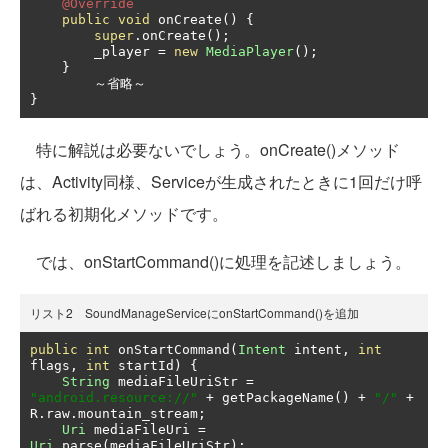
@Override
public
void
 onCreate
()
{
super
.
onCreate
();
        _player 
=
new
MediaPlayer
();
}
～省略～
}
特に解説は必要ないでしょう。onCreate()メソッド
は、Activity同様、Serviceが生成されたときに1回だけ呼
ばれる初期化メソッドです。
では、onStartCommand()に処理を記述しましょう。
リスト2 SoundManageServiceにonStartCommand()を追加
public
int
 onStartCommand
(
Intent
 intent
,
int
flags
,
int
 startId
)
{
String
 mediaFileUriStr 
=
"android.resource://"
+
 getPackageName
()
+
"/"
+
R
.
raw
.
mountain_stream
;
Uri
 mediaFileUri 
=
Uri
.
parse
(
mediaFileUriStr
);