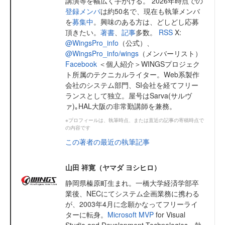
講演等を幅広く手がける。 2026年時点での
登録メンバ
は約50名で、現在も執筆メンバ
を
募集中
。興味のある方は、どしどし応募
頂きたい。
著書
、
記事
多数。
RSS
X:
@WingsPro_info
（公式）、
@WingsPro_info/wings
（メンバーリスト）
Facebook
＜個人紹介＞WINGSプロジェク
ト所属のテクニカルライター。Web系製作
会社のシステム部門、SI会社を経てフリー
ランスとして独立。屋号はSarva(サルヴ
ァ)｡HAL大阪の非常勤講師を兼務。
※プロフィールは、執筆時点、または直近の記事の寄稿時点で
の内容です
この著者の最近の執筆記事
山田 祥寛（ヤマダ ヨシヒロ）
静岡県榛原町生まれ。一橋大学経済学部卒
業後、NECにてシステム企画業務に携わる
が、2003年4月に念願かなってフリーライ
ターに転身。
Microsoft MVP
for Visual
Studio and Development Technologies。執