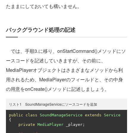
たままにしておいても構いません。
バックグラウンド処理の記述
では、手順3.に移り、onStartCommand()メソッドにソ
ースコードを記述していきますが、その前に、
MediaPlayerオブジェクトはさまざまなメソッドから利
用されるため、MediaPlayerのフィールドと、その中身
の用意をonCreate()メソッドに記述しましょう。
リスト1 SoundManageServiceにソースコードを追加
public
class
SoundManageService
extends
Service
{
private
MediaPlayer
 _player
;