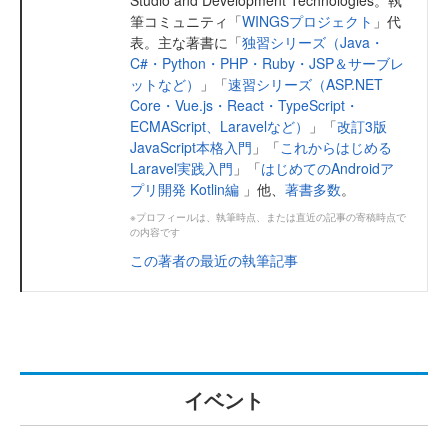
筆コミュニティ「
WINGSプロジェクト
」代
表。主な著書に「
独習シリーズ（Java・
C#・Python・PHP・Ruby・JSP＆サーブレ
ットなど）
」「
速習シリーズ（ASP.NET
Core・Vue.js・React・TypeScript・
ECMAScript、Laravelなど）
」「
改訂3版
JavaScript本格入門
」「
これからはじめる
Laravel実践入門
」「
はじめてのAndroidア
プリ開発 Kotlin編
」他、
著書多数
。
※プロフィールは、執筆時点、または直近の記事の寄稿時点で
の内容です
この著者の最近の執筆記事
イベント