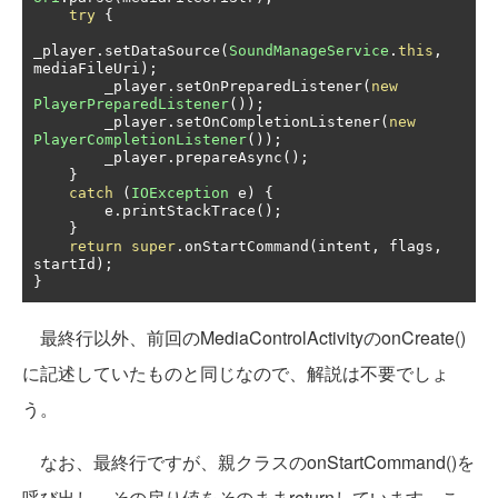
try
{
_player
.
setDataSource
(
SoundManageService
.
this
,
mediaFileUri
);
        _player
.
setOnPreparedListener
(
new
PlayerPreparedListener
());
        _player
.
setOnCompletionListener
(
new
PlayerCompletionListener
());
        _player
.
prepareAsync
();
}
catch
(
IOException
 e
)
{
        e
.
printStackTrace
();
}
return
super
.
onStartCommand
(
intent
,
 flags
,
startId
);
}
最終行以外、前回のMediaControlActivityのonCreate()
に記述していたものと同じなので、解説は不要でしょ
う。
なお、最終行ですが、親クラスのonStartCommand()を
呼び出し、その戻り値をそのままreturnしています。こ