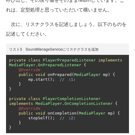
れは、定型処理と思っていただいて構いません。
次に、リスナクラスを記述しましょう。以下のものを
記述してください。
リスト3 SoundManageServiceにリスナクラスを追加
private
class
PlayerPreparedListener
implements
MediaPlayer
.
OnPreparedListener
{
@Override
public
void
 onPrepared
(
MediaPlayer
 mp
)
{
        mp
.
start
();
// （1）
}
}
private
class
PlayerCompletionListener
implements
MediaPlayer
.
OnCompletionListener
{
@Override
public
void
 onCompletion
(
MediaPlayer
 mp
)
{
        stopSelf
();
// （2）
}
}