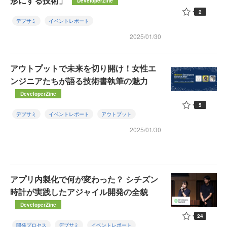
形にする技術」
DeveloperZine
2
デブサミ
イベントレポート
2025/01/30
アウトプットで未来を切り開け！女性エ
ンジニアたちが語る技術書執筆の魅力
DeveloperZine
5
デブサミ
イベントレポート
アウトプット
2025/01/30
アプリ内製化で何が変わった？ シチズン
時計が実践したアジャイル開発の全貌
DeveloperZine
24
開発プロセス
デブサミ
イベントレポート