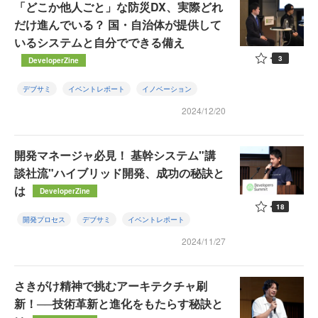
「どこか他人ごと」な防災DX、実際どれ
だけ進んでいる？ 国・自治体が提供して
いるシステムと自分でできる備え
3
DeveloperZine
デブサミ
イベントレポート
イノベーション
2024/12/20
開発マネージャ必見！ 基幹システム"講
談社流"ハイブリッド開発、成功の秘訣と
は
DeveloperZine
18
開発プロセス
デブサミ
イベントレポート
2024/11/27
さきがけ精神で挑むアーキテクチャ刷
新！──技術革新と進化をもたらす秘訣と