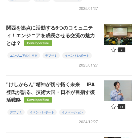
2025/01/27
関西を拠点に活動する6つのコミュニテ
ィ！エンジニアを成長させる交流の魅力
とは？
DeveloperZine
2
エンジニアの生き方
デブサミ
イベントレポート
2025/01/27
"けしからん"精神が切り拓く未来──IPA
登氏が語る、技術大国・日本が目指す復
活戦略
DeveloperZine
15
デブサミ
イベントレポート
イノベーション
2024/12/27