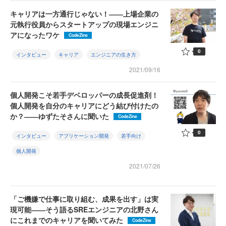
キャリアは一方通行じゃない！――上場企業の
元執行役員からスタートアップの現場エンジニ
アになったワケ
CodeZine
0
インタビュー
キャリア
エンジニアの生き方
2021/09/16
個人開発こそ若手デベロッパーの成長促進剤！
個人開発を自分のキャリアにどう結び付けたの
か？――ゆずたそさんに聞いた
CodeZine
0
インタビュー
アプリケーション開発
若手向け
個人開発
2021/07/26
「ご機嫌で仕事に取り組む、成果を出す」は実
現可能――そう語るSREエンジニアの北野さん
にこれまでのキャリアを聞いてみた
CodeZine